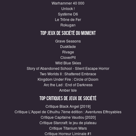
Warhammer 40 000
Unlock !
Système D6
Le Trône de Fer
Rokugan
Top Jeux de société du moment
Grave Seasons
Duskfade
Rivage
CloverPit
Wild Blue Skies
Story of Abandoned School - Silent Escape Horror
Two Worlds II : Shattered Embrace
Kingdom Under Fire : Circle of Doom
Arc the Lad : End of Darkness
Amber Isle
Top critiques de Jeux de société
Critique Black Angel [2019]
Critique L'Appel de Cthulhu 7ème édition : Aventures Effroyables
Critique Capitaine Vaudou [2020]
Critique Starcraft: le jeu de plateau
Critique Titanium Wars
Critique Horreur Liminale #1