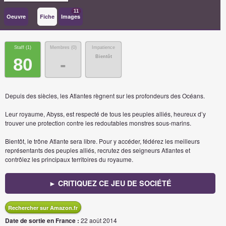
11
Oeuvre
Fiche
Images
Staff (
1
)
Membres (
0
)
Impatience
Bientôt
80
-
Depuis des siècles, les Atlantes règnent sur les profondeurs des Océans.
Leur royaume, Abyss, est respecté de tous les peuples alliés, heureux d’y
trouver une protection contre les redoutables monstres sous-marins.
Bientôt, le trône Atlante sera libre. Pour y accéder, fédérez les meilleurs
représentants des peuples alliés, recrutez des seigneurs Atlantes et
contrôlez les principaux territoires du royaume.
► CRITIQUEZ CE JEU DE SOCIÉTÉ
Rechercher sur Amazon.fr
Date de sortie en France :
22 août 2014