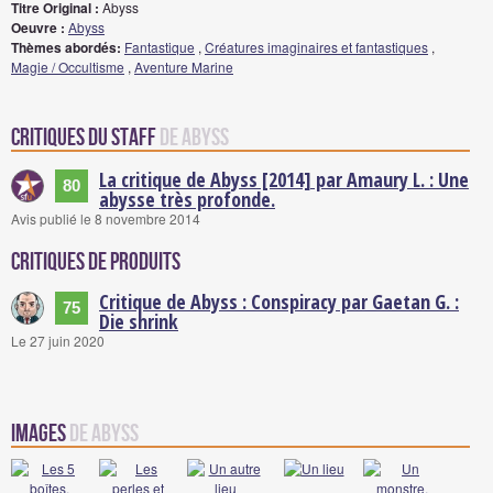
Titre Original :
Abyss
Oeuvre :
Abyss
Thèmes abordés:
Fantastique
,
Créatures imaginaires et fantastiques
,
Magie / Occultisme
,
Aventure Marine
Critiques du staff
de Abyss
La critique de Abyss [2014] par Amaury L. : Une
80
abysse très profonde.
Avis publié le 8 novembre 2014
Critiques de produits
Critique de Abyss : Conspiracy par Gaetan G. :
75
Die shrink
Le 27 juin 2020
Images
de Abyss