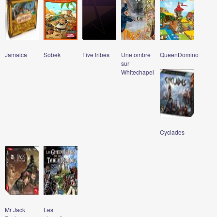
Jamaica
Sobek
Five tribes
Une ombre
QueenDomino
sur
Whitechapel
Cyclades
Mr Jack
Les