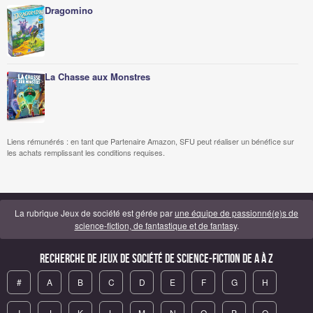
Dragomino
La Chasse aux Monstres
Liens rémunérés : en tant que Partenaire Amazon, SFU peut réaliser un bénéfice sur
les achats remplissant les conditions requises.
La rubrique Jeux de société est gérée par
une équipe de passionné(e)s de
science-fiction, de fantastique et de fantasy
.
Recherche de Jeux de société de science-fiction de A à Z
#
A
B
C
D
E
F
G
H
I
J
K
L
M
N
O
P
Q