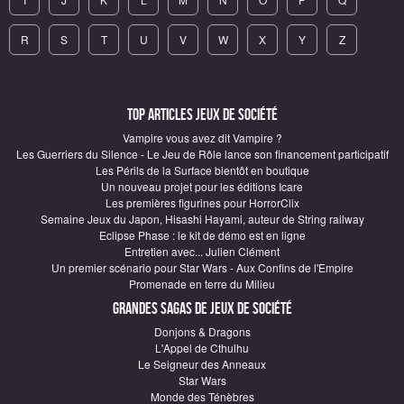
R
S
T
U
V
W
X
Y
Z
Top articles Jeux de société
Vampire vous avez dit Vampire ?
Les Guerriers du Silence - Le Jeu de Rôle lance son financement participatif
Les Périls de la Surface bientôt en boutique
Un nouveau projet pour les éditions Icare
Les premières figurines pour HorrorClix
Semaine Jeux du Japon, Hisashi Hayami, auteur de String railway
Eclipse Phase : le kit de démo est en ligne
Entretien avec... Julien Clément
Un premier scénario pour Star Wars - Aux Confins de l'Empire
Promenade en terre du Milieu
Grandes sagas de Jeux de société
Donjons & Dragons
L'Appel de Cthulhu
Le Seigneur des Anneaux
Star Wars
Monde des Ténèbres