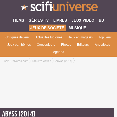
FILMS
SÉRIES TV
LIVRES
JEUX VIDÉO
BD
JEUX DE SOCIÉTÉ
MUSIQUE
Critiques de jeux
Actualités ludiques
Jeux en magasin
Top Jeux
Jeux par thèmes
Concepteurs
Photos
Editeurs
Anecdotes
Agenda
Scifi-Universe.com
l'oeuvre Abyss
Abyss [2014]
Abyss [2014]