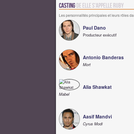
Casting
de Elle s'appelle Ruby
Les personnalités principales et leurs rôles da
Paul Dano
Producteur exécutif
Antonio Banderas
Mort
Alia Shawkat
Mabel
Aasif Mandvi
Cyrus Modi