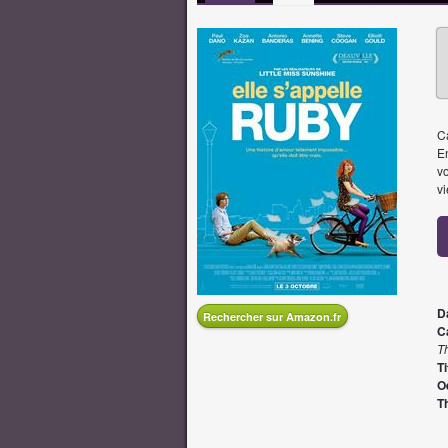
Ca
En
vo
vi
D
Rechercher sur Amazon.fr
Ca
T
Ti
O
T