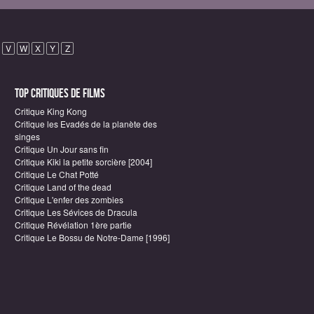
V
W
X
Y
Z
Top critiques de Films
Critique King Kong
Critique les Evadés de la planète des
singes
Critique Un Jour sans fin
Critique Kiki la petite sorcière [2004]
Critique Le Chat Potté
Critique Land of the dead
Critique L'enfer des zombies
Critique Les Sévices de Dracula
Critique Révélation 1ère partie
Critique Le Bossu de Notre-Dame [1996]