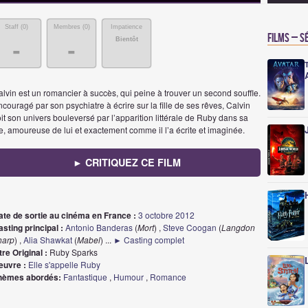
Staff (
0
)
Membres (
0
)
Impatience
Films – S
Bientôt
-
-
lvin est un romancier à succès, qui peine à trouver un second souffle.
couragé par son psychiatre à écrire sur la fille de ses rêves, Calvin
it son univers bouleversé par l’apparition littérale de Ruby dans sa
e, amoureuse de lui et exactement comme il l’a écrite et imaginée.
► CRITIQUEZ CE FILM
ate de sortie au cinéma en France :
3 octobre 2012
sting principal :
Antonio Banderas
(
Mort
) ,
Steve Coogan
(
Langdon
harp
) ,
Alia Shawkat
(
Mabel
)
...
► Casting complet
tre Original :
Ruby Sparks
euvre :
Elle s'appelle Ruby
hèmes abordés:
Fantastique
,
Humour
,
Romance