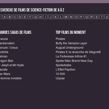
echerche de Films de science-fiction de A à Z
#
A
B
C
D
E
F
G
H
I
J
K
L
M
N
O
P
Q
R
S
T
U
randes sagas de Films
Top Films du moment
racula
Pirates
rankenstein
Buffy the Vampire Layer
ercule / Ursus
August Underground
odzilla
Pirates II: la revanche de Stagnetti
atman
La Forteresse Infinie #1
ragon Ball
Spider-Man Brand New Day
 Jekyll et Mr Hyde
Spiderbabe
aciste
L'Effet Papillon
tar Wars
10 000
'Homme invisible
Ulysse