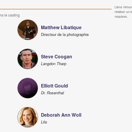
Liens rémun
réaliser un 
ns le casting
requises.
Matthew Libatique
Directeur de la photographie
Steve Coogan
Langdon Tharp
Elliott Gould
Dr. Rosenthal
Deborah Ann Woll
Lila