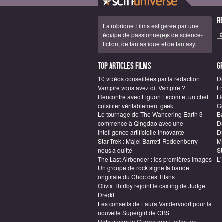
R
La rubrique Films est gérée par
une
équipe de passionné(e)s de science-
fiction, de fantastique et de fantasy
.
Top articles Films
G
10 vidéos conseillées par la rédaction
D
Vampire vous avez dit Vampire ?
F
Rencontre avec Liguori Lecomte, un chef
H
cuisinier véritablement geek
G
Le tournage de The Wandering Earth 3
B
commence à Qingdao avec une
D
intelligence artificielle innovante
Dr
Star Trek : Majel Barrett-Roddenberry
M
nous a quitté
S
The Last Airbender : les premières images
L
Un groupe de rock signe la bande
originale du Choc des Titans
Olivia Thirlby rejoint le casting de Judge
Dredd
Les conseils de Laura Vandervoort pour la
nouvelle Supergirl de CBS
Retour vers la Guerre des Etoiles, un