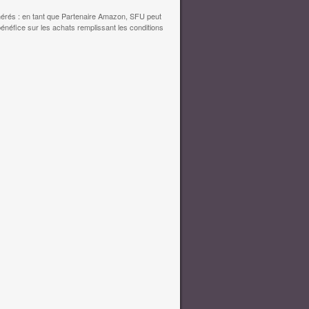
érés : en tant que Partenaire Amazon, SFU peut
bénéfice sur les achats remplissant les conditions