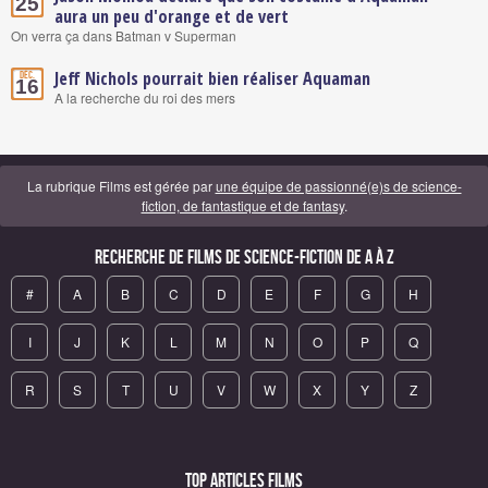
25
aura un peu d'orange et de vert
On verra ça dans Batman v Superman
Jeff Nichols pourrait bien réaliser Aquaman
Déc.
16
A la recherche du roi des mers
La rubrique Films est gérée par
une équipe de passionné(e)s de science-
fiction, de fantastique et de fantasy
.
Recherche de Films de science-fiction de A à Z
#
A
B
C
D
E
F
G
H
I
J
K
L
M
N
O
P
Q
R
S
T
U
V
W
X
Y
Z
Top articles Films