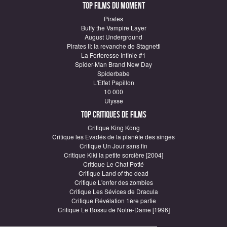
Top Films du moment
Pirates
Buffy the Vampire Layer
August Underground
Pirates II: la revanche de Stagnetti
La Forteresse Infinie #1
Spider-Man Brand New Day
Spiderbabe
L'Effet Papillon
10 000
Ulysse
Top critiques de Films
Critique King Kong
Critique les Evadés de la planète des singes
Critique Un Jour sans fin
Critique Kiki la petite sorcière [2004]
Critique Le Chat Potté
Critique Land of the dead
Critique L'enfer des zombies
Critique Les Sévices de Dracula
Critique Révélation 1ère partie
Critique Le Bossu de Notre-Dame [1996]