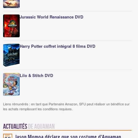
Jurassic World Renaissance DVD
Harry Potter coffret intégral 8 films DVD
Lilo & Stitch DVD
Liens rémunérés : en tant que Partenaire Amazon, SFU peut réaliser un bénéfice sur
les achats remplissant les conditions requises.
Actualités
de Aquaman
Jason Momoa déclare que son costume d'Aquaman
Sept.