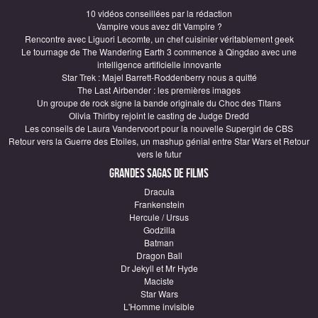
10 vidéos conseillées par la rédaction
Vampire vous avez dit Vampire ?
Rencontre avec Liguori Lecomte, un chef cuisinier véritablement geek
Le tournage de The Wandering Earth 3 commence à Qingdao avec une
intelligence artificielle innovante
Star Trek : Majel Barrett-Roddenberry nous a quitté
The Last Airbender : les premières images
Un groupe de rock signe la bande originale du Choc des Titans
Olivia Thirlby rejoint le casting de Judge Dredd
Les conseils de Laura Vandervoort pour la nouvelle Supergirl de CBS
Retour vers la Guerre des Etoiles, un mashup génial entre Star Wars et Retour
vers le futur
Grandes sagas de Films
Dracula
Frankenstein
Hercule / Ursus
Godzilla
Batman
Dragon Ball
Dr Jekyll et Mr Hyde
Maciste
Star Wars
L'Homme invisible