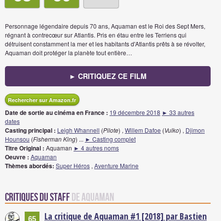
Personnage légendaire depuis 70 ans, Aquaman est le Roi des Sept Mers,
régnant à contrecœur sur Atlantis. Pris en étau entre les Terriens qui
détruisent constamment la mer et les habitants d'Atlantis prêts à se révolter,
Aquaman doit protéger la planète tout entière…
► CRITIQUEZ CE FILM
Rechercher sur Amazon.fr
Date de sortie au cinéma en France :
19 décembre 2018
► 33 autres
dates
Casting principal :
Leigh Whannell
(
Pilote
) ,
Willem Dafoe
(
Vulko
) ,
Djimon
Hounsou
(
Fisherman King
)
...
► Casting complet
Titre Original :
Aquaman
► 4 autres noms
Oeuvre :
Aquaman
Thèmes abordés:
Super Héros
,
Aventure Marine
Critiques du staff
de Aquaman
La critique de Aquaman #1 [2018] par Bastien
65