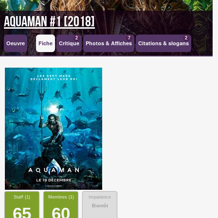
Aquaman #1 [2018]
2
7
2
Oeuvre
Fiche
Critique
Photos & Affiches
Citations & slogans
Staff (
1
)
Membres (
1
)
Impatience
Bientôt
65
60