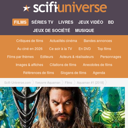
FILMS
SÉRIES TV
LIVRES
JEUX VIDÉO
BD
JEUX DE SOCIÉTÉ
MUSIQUE
Critiques de films
Actualités cinéma
Bandes annonces
Au ciné en 2026
Ce soir à la TV
En DVD
Top films
Films par thèmes
Editeurs
Acteurs & réalisateurs
Personnages
Images & affiches
Citations de films
Anecdotes de films
Références de films
Slogans de films
Agenda
Scifi-Universe.com
l'oeuvre Aquaman
Films
Aquaman #1 [2018]