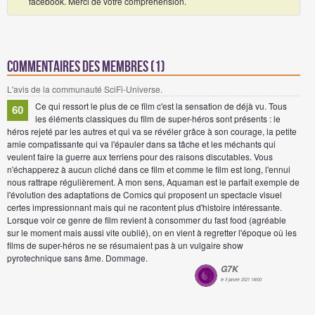
facebook. Merci de votre compréhension.
Commentaires des membres (1)
L'avis de la communauté SciFi-Universe.
Ce qui ressort le plus de ce film c'est la sensation de déjà vu. Tous
60
les éléments classiques du film de super-héros sont présents : le
héros rejeté par les autres et qui va se révéler grâce à son courage, la petite
amie compatissante qui va l'épauler dans sa tâche et les méchants qui
veulent faire la guerre aux terriens pour des raisons discutables. Vous
n'échapperez à aucun cliché dans ce film et comme le film est long, l'ennui
nous rattrape régulièrement. À mon sens, Aquaman est le parfait exemple de
l'évolution des adaptations de Comics qui proposent un spectacle visuel
certes impressionnant mais qui ne racontent plus d'histoire intéressante.
Lorsque voir ce genre de film revient à consommer du fast food (agréable
sur le moment mais aussi vite oublié), on en vient à regretter l'époque oû les
films de super-héros ne se résumaient pas à un vulgaire show
pyrotechnique sans âme. Dommage.
G7K
le 3 janvier 2021 14h00