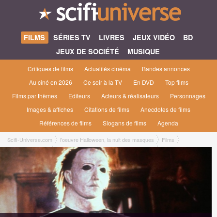
FILMS
SÉRIES TV
LIVRES
JEUX VIDÉO
BD
JEUX DE SOCIÉTÉ
MUSIQUE
Critiques de films
Actualités cinéma
Bandes annonces
Au ciné en 2026
Ce soir à la TV
En DVD
Top films
Films par thèmes
Editeurs
Acteurs & réalisateurs
Personnages
Images & affiches
Citations de films
Anecdotes de films
Références de films
Slogans de films
Agenda
Scifi-Universe.com
l'oeuvre Halloween, la nuit des masques
Films
Halloween original
Halloween, la nuit des masques #1 [1978]