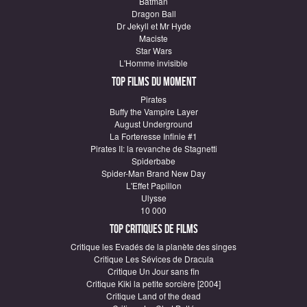
Batman
Dragon Ball
Dr Jekyll et Mr Hyde
Maciste
Star Wars
L'Homme invisible
Top Films du moment
Pirates
Buffy the Vampire Layer
August Underground
La Forteresse Infinie #1
Pirates II: la revanche de Stagnetti
Spiderbabe
Spider-Man Brand New Day
L'Effet Papillon
Ulysse
10 000
Top critiques de Films
Critique les Evadés de la planète des singes
Critique Les Sévices de Dracula
Critique Un Jour sans fin
Critique Kiki la petite sorcière [2004]
Critique Land of the dead