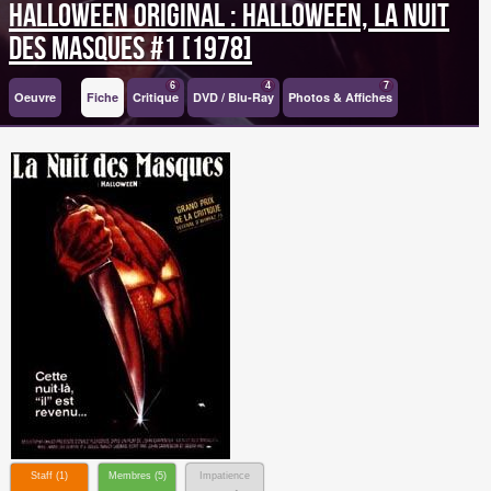
Halloween original : Halloween, la nuit
des masques #1 [1978]
6
4
7
Oeuvre
Fiche
Critique
DVD / Blu-Ray
Photos & Affiches
Staff (
1
)
Membres (
5
)
Impatience