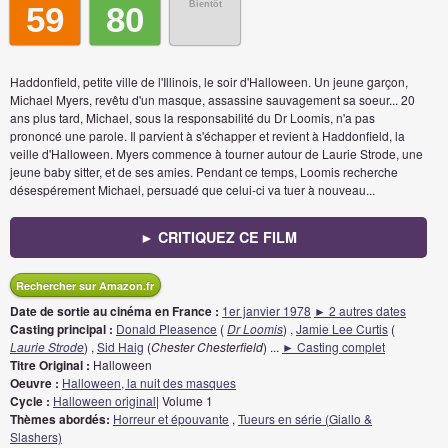
Bientôt
59
80
Haddonfield, petite ville de l'Illinois, le soir d'Halloween. Un jeune garçon,
Michael Myers, revêtu d'un masque, assassine sauvagement sa soeur... 20
ans plus tard, Michael, sous la responsabilité du Dr Loomis, n'a pas
prononcé une parole. Il parvient à s'échapper et revient à Haddonfield, la
veille d'Halloween. Myers commence à tourner autour de Laurie Strode, une
jeune baby sitter, et de ses amies. Pendant ce temps, Loomis recherche
désespérement Michael, persuadé que celui-ci va tuer à nouveau...
► CRITIQUEZ CE FILM
Rechercher sur Amazon.fr
Date de sortie au cinéma en France :
1er janvier 1978
► 2 autres dates
Casting principal :
Donald Pleasence
(
Dr Loomis
) ,
Jamie Lee Curtis
(
Laurie Strode
) ,
Sid Haig
(
Chester Chesterfield
)
...
► Casting complet
Titre Original :
Halloween
Oeuvre :
Halloween, la nuit des masques
Cycle :
Halloween original
| Volume 1
Thèmes abordés:
Horreur et épouvante
,
Tueurs en série (Giallo &
Slashers)