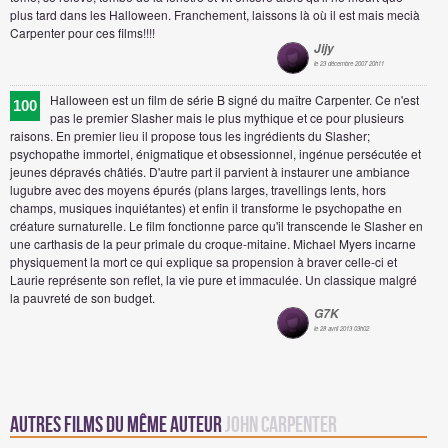
plus tard dans les Halloween. Franchement, laissons là où il est mais mecià
Carpenter pour ces films!!!!
Jijy
le 23 décembre 2007 20h11
Halloween est un film de série B signé du maître Carpenter. Ce n'est
100
pas le premier Slasher mais le plus mythique et ce pour plusieurs
raisons. En premier lieu il propose tous les ingrédients du Slasher;
psychopathe immortel, énigmatique et obsessionnel, ingénue persécutée et
jeunes dépravés châtiés. D'autre part il parvient à instaurer une ambiance
lugubre avec des moyens épurés (plans larges, travellings lents, hors
champs, musiques inquiétantes) et enfin il transforme le psychopathe en
créature surnaturelle. Le film fonctionne parce qu'il transcende le Slasher en
une carthasis de la peur primale du croque-mitaine. Michael Myers incarne
physiquement la mort ce qui explique sa propension à braver celle-ci et
Laurie représente son reflet, la vie pure et immaculée. Un classique malgré
la pauvreté de son budget.
G7K
le 28 avril 2013 03h02
Autres Films du même auteur
John Carpenter