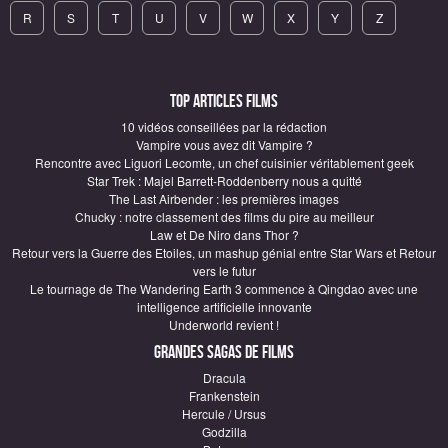
R
S
T
U
V
W
X
Y
Z
Top articles Films
10 vidéos conseillées par la rédaction
Vampire vous avez dit Vampire ?
Rencontre avec Liguori Lecomte, un chef cuisinier véritablement geek
Star Trek : Majel Barrett-Roddenberry nous a quitté
The Last Airbender : les premières images
Chucky : notre classement des films du pire au meilleur
Law et De Niro dans Thor ?
Retour vers la Guerre des Etoiles, un mashup génial entre Star Wars et Retour
vers le futur
Le tournage de The Wandering Earth 3 commence à Qingdao avec une
intelligence artificielle innovante
Underworld revient !
Grandes sagas de Films
Dracula
Frankenstein
Hercule / Ursus
Godzilla