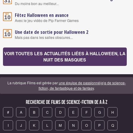
31
Du moins bon au meilleur...
Fêtez Halloween en avance
Oct.
10
Avec le jeu vidéo de Pip Farmer Games
Une date de sortie pour Halloween 2
Jan.
10
Mais pas dans les salles obscures...
VOIR TOUTES LES ACTUALITÉS LIÉES À HALLOWEEN, LA
NUIT DES MASQUES
La rubrique Films est gérée par
une équipe de passionné(e)s de science-
fiction, de fantastique et de fantasy
.
Recherche de Films de science-fiction de A à Z
#
A
B
C
D
E
F
G
H
I
J
K
L
M
N
O
P
Q