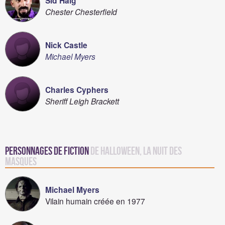
Sid Haig
Chester Chesterfield
Nick Castle
Michael Myers
Charles Cyphers
Sheriff Leigh Brackett
Personnages de fiction
de Halloween, la nuit des
masques
Michael Myers
Vilain humain créée en 1977