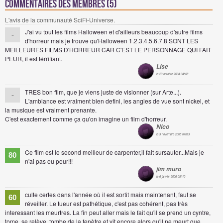
Commentaires des membres (5)
L'avis de la communauté SciFi-Universe.
J'ai vu tout les films Halloween et d'ailleurs beaucoup d'autre films
-
d'horreur mais je trouve qu'Halloween 1.2.3.4.5.6.7.8 SONT LES
MEILLEURES FILMS D'HORREUR CAR C'EST LE PERSONNAGE QUI FAIT
PEUR, il est térrifiant.
Lise
le 20 octobre 2004 04h08
TRES bon film, que je viens juste de visionner (sur Arte...).
-
L'ambiance est vraiment bien defini, les angles de vue sont nickel, et
la musique est vraiment prenante.
C'est exactement comme ça qu'on imagine un film d'horreur.
Nico
le 3 novembre 2005 04h13
Ce film est le second meilleur de carpenter,il fait sursauter...Mais je
80
n'ai pas eu peur!!!
jim muro
le 6 janvier 2006 05h10
culte certes dans l'année où il est sortit mais maintenant, faut se
60
réveiller. Le tueur est pathétique, c'est pas cohérent, pas très
interessant les meurtres. La fin peut aller mais le fait qu'il se prend un cyntre,
tome, se relève, tombe de la fenètre et vit encore alors qu'il ne meurt que