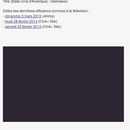
Titre (Etats-Unis d'Amérique) : Halloween
Dates des dernières diffusions connues à la télévision :
-
dimanche 3 mars 2013
(Jimmy)
-
jeudi 28 février 2013
(Ciné+ Star)
-
samedi 23 février 2013
(Ciné+ Star)