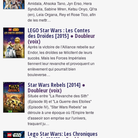
Amidala, Ahsoka Tano, Jyn Erso, Hera
Syndulla, Sabine Wren, Ketsu Onyo, Qi'ra
(en), Leia Organa, Rey et Rose Tico, afin
de les mettr…
LEGO Star Wars : Les Contes
des Droïdes [2015]
● Doubleur
(voix)
Après la victoire de l’Alliance rebelle sur
Endor, les droïdes se félicitent de leurs
succès. Mais les Forces Impériales
tiennent leur revanche et provoquent un
enlèvement qui pourrait bien
bouleverse…
Star Wars Rebels [2014]
●
Doubleur (voix)
Située entre "La Revanche des Sith"
(Episode III) et "La Guerre des Etoiles"
(Episode IV), "Star Wars Rebels" se
déroule à une époque où l'Empire tente
d'asseoir son emprise sur l'univers,
traquant ju…
Lego Star Wars: Les Chroniques