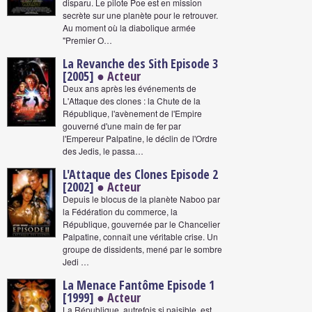
disparu. Le pilote Poe est en mission
secrète sur une planète pour le retrouver.
Au moment où la diabolique armée
"Premier O…
La Revanche des Sith Episode 3
[2005]
● Acteur
Deux ans après les événements de
L'Attaque des clones : la Chute de la
République, l'avènement de l'Empire
gouverné d'une main de fer par
l'Empereur Palpatine, le déclin de l'Ordre
des Jedis, le passa…
L'Attaque des Clones Episode 2
[2002]
● Acteur
Depuis le blocus de la planète Naboo par
la Fédération du commerce, la
République, gouvernée par le Chancelier
Palpatine, connaît une véritable crise. Un
groupe de dissidents, mené par le sombre
Jedi …
La Menace Fantôme Episode 1
[1999]
● Acteur
La République, autrefois si paisible, est