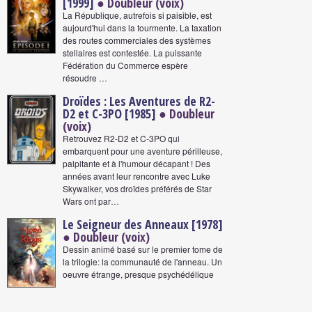
[1999]
● Doubleur (voix)
La République, autrefois si paisible, est
aujourd'hui dans la tourmente. La taxation
des routes commerciales des systèmes
stellaires est contestée. La puissante
Fédération du Commerce espère
résoudre …
Droïdes : Les Aventures de R2-
D2 et C-3PO [1985]
● Doubleur
(voix)
Retrouvez R2-D2 et C-3PO qui
embarquent pour une aventure périlleuse,
palpitante et à l'humour décapant ! Des
années avant leur rencontre avec Luke
Skywalker, vos droïdes préférés de Star
Wars ont par…
Le Seigneur des Anneaux [1978]
● Doubleur (voix)
Dessin animé basé sur le premier tome de
la trilogie: la communauté de l'anneau. Un
oeuvre étrange, presque psychédélique