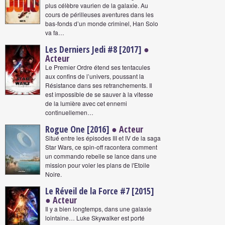
plus célèbre vaurien de la galaxie. Au
cours de périlleuses aventures dans les
bas-fonds d’un monde criminel, Han Solo
va fa…
Les Derniers Jedi #8 [2017]
●
Acteur
Le Premier Ordre étend ses tentacules
aux confins de l’univers, poussant la
Résistance dans ses retranchements. Il
est impossible de se sauver à la vitesse
de la lumière avec cet ennemi
continuellemen…
Rogue One [2016]
● Acteur
Situé entre les épisodes III et IV de la saga
Star Wars, ce spin-off racontera comment
un commando rebelle se lance dans une
mission pour voler les plans de l'Etoile
Noire.
Le Réveil de la Force #7 [2015]
● Acteur
Il y a bien longtemps, dans une galaxie
lointaine… Luke Skywalker est porté