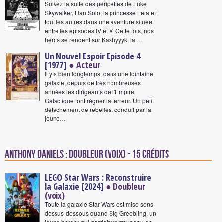
Suivez la suite des péripéties de Luke
Skywalker, Han Solo, la princesse Leia et
tout les autres dans une aventure située
entre les épisodes IV et V. Cette fois, nos
héros se rendent sur Kashyyyk, la …
Un Nouvel Espoir Episode 4
[1977]
● Acteur
Il y a bien longtemps, dans une lointaine
galaxie, depuis de très nombreuses
années les dirigeants de l'Empire
Galactique font régner la terreur. Un petit
détachement de rebelles, conduit par la
jeune…
Anthony Daniels : Doubleur (voix) - 15 crédits
LEGO Star Wars : Reconstruire
la Galaxie [2024]
● Doubleur
(voix)
Toute la galaxie Star Wars est mise sens
dessus-dessous quand Sig Greebling, un
jeune berger qui gardait un troupeau de