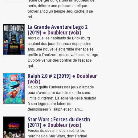
nerfs, déterre une puissante relique
provenant d’un temple Jedi caché. Il se
ret…
La Grande Aventure Lego 2
[2019]
● Doubleur (voix)
Alors que les habitants de Bricksburg
coulent des jours heureux depuis cinq
ans, une nouvelle et terrible menace se
profile à l'horizon : des envahisseurs Lego
Duplo® venus des confins de l'espace
qui…
Ralph 2.0 # 2 [2019]
● Doubleur
(voix)
Ralph quitte l’univers des jeux d’arcade
pour s’aventurer dans le monde sans
limite d’Internet. La Toile va-t-elle résister
à son légendaire talent de
démolisseur ? Ralph et son am…
Star Wars : Forces du destin
[2017]
● Doubleur (voix)
Forces du destin met en scène les
héroïnes de Star Wars, dont Padmé