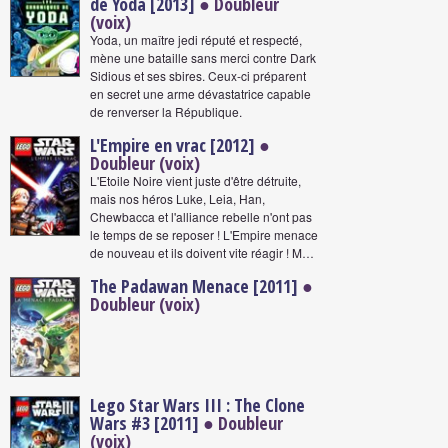
de Yoda [2013]
● Doubleur
(voix)
Yoda, un maître jedi réputé et respecté,
mène une bataille sans merci contre Dark
Sidious et ses sbires. Ceux-ci préparent
en secret une arme dévastatrice capable
de renverser la République.
L'Empire en vrac [2012]
●
Doubleur (voix)
L'Etoile Noire vient juste d'être détruite,
mais nos héros Luke, Leia, Han,
Chewbacca et l'alliance rebelle n'ont pas
le temps de se reposer ! L'Empire menace
de nouveau et ils doivent vite réagir ! M…
The Padawan Menace [2011]
●
Doubleur (voix)
Lego Star Wars III : The Clone
Wars #3 [2011]
● Doubleur
(voix)