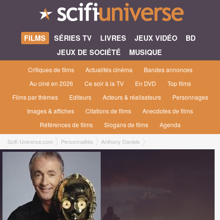
FILMS
SÉRIES TV
LIVRES
JEUX VIDÉO
BD
JEUX DE SOCIÉTÉ
MUSIQUE
Critiques de films
Actualités cinéma
Bandes annonces
Au ciné en 2026
Ce soir à la TV
En DVD
Top films
Films par thèmes
Editeurs
Acteurs & réalisateurs
Personnages
Images & affiches
Citations de films
Anecdotes de films
Références de films
Slogans de films
Agenda
Scifi-Universe.com
Personnalités
Anthony Daniels