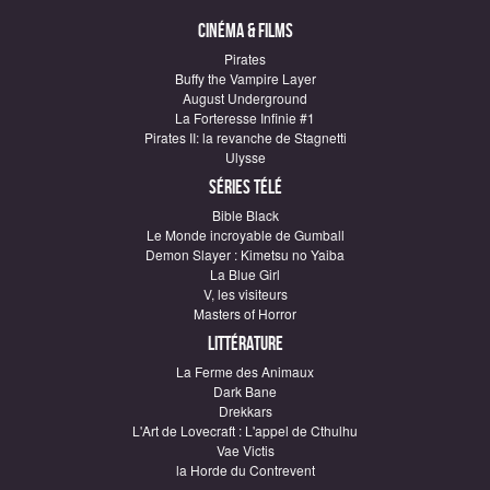
Cinéma & Films
Pirates
Buffy the Vampire Layer
August Underground
La Forteresse Infinie #1
Pirates II: la revanche de Stagnetti
Ulysse
Séries télé
Bible Black
Le Monde incroyable de Gumball
Demon Slayer : Kimetsu no Yaiba
La Blue Girl
V, les visiteurs
Masters of Horror
Littérature
La Ferme des Animaux
Dark Bane
Drekkars
L'Art de Lovecraft : L'appel de Cthulhu
Vae Victis
la Horde du Contrevent