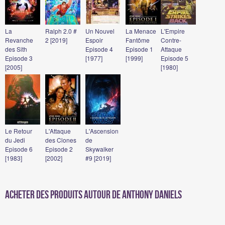
La
Ralph 2.0 #
Un Nouvel
La Menace
L'Empire
Revanche
2 [2019]
Espoir
Fantôme
Contre-
des Sith
Episode 4
Episode 1
Attaque
Episode 3
[1977]
[1999]
Episode 5
[2005]
[1980]
Le Retour
L'Attaque
L'Ascension
du Jedi
des Clones
de
Episode 6
Episode 2
Skywalker
[1983]
[2002]
#9 [2019]
Acheter des produits autour de Anthony Daniels