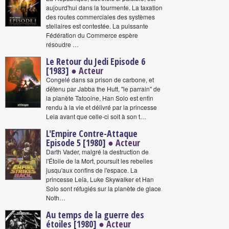
aujourd'hui dans la tourmente. La taxation
des routes commerciales des systèmes
stellaires est contestée. La puissante
Fédération du Commerce espère
résoudre …
Le Retour du Jedi Episode 6
[1983]
● Acteur
Congelé dans sa prison de carbone, et
détenu par Jabba the Hutt, "le parrain" de
la planète Tatooine, Han Solo est enfin
rendu à la vie et délivré par la princesse
Leia avant que celle-ci soit à son t…
L'Empire Contre-Attaque
Episode 5 [1980]
● Acteur
Darth Vader, malgré la destruction de
l'Étoile de la Mort, poursuit les rebelles
jusqu'aux confins de l'espace. La
princesse Leia, Luke Skywalker et Han
Solo sont réfugiés sur la planète de glace
Noth…
Au temps de la guerre des
étoiles [1980]
● Acteur