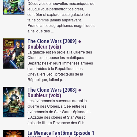
Découvrez de nouvelles mécaniques de
jeu, qui vous permettront de créer,
contrôler et explorer cette galaxie loin
taine comme jamais auparavant.
Promettant des graphismes magnifiques ,
ainsi que des …
The Clone Wars [2009]
●
Doubleur (voix)
La galaxie est en proie à la Guerre des
Clones qui oppose les maléfiques
Séparatistes et leurs immenses armées
d'androïdes à la République. Les
Chevaliers Jedi, protecteurs de la
République, luttent p…
The Clone Wars [2008]
●
Doubleur (voix)
Les événements survenus durant la
Guerre des Clones, située entre les
événéments de Star Wars : épisode II -
L'Attaque des clones et Star Wars :
épisode III - La Revanche des Sith.
La Menace Fantôme Episode 1