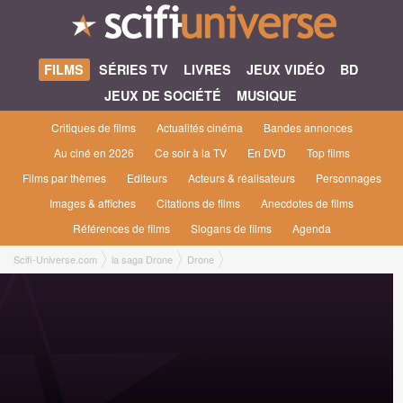
FILMS
SÉRIES TV
LIVRES
JEUX VIDÉO
BD
JEUX DE SOCIÉTÉ
MUSIQUE
Critiques de films
Actualités cinéma
Bandes annonces
Au ciné en 2026
Ce soir à la TV
En DVD
Top films
Films par thèmes
Editeurs
Acteurs & réalisateurs
Personnages
Images & affiches
Citations de films
Anecdotes de films
Références de films
Slogans de films
Agenda
Scifi-Universe.com
la saga Drone
Drone