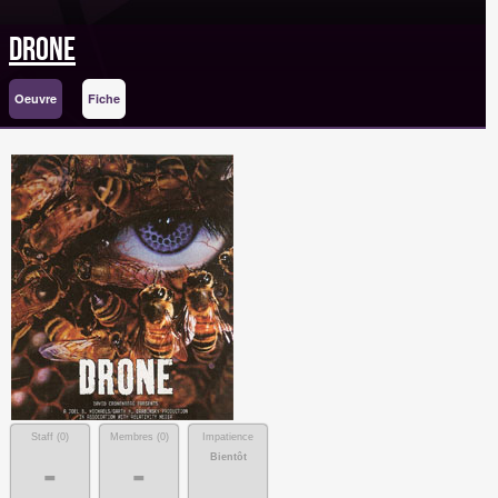
Drone
Oeuvre
Fiche
Staff (
0
)
Membres (
0
)
Impatience
Bientôt
-
-