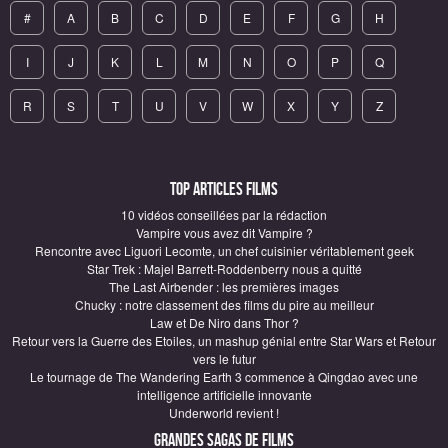
#
A
B
C
D
E
F
G
H
I
J
K
L
M
N
O
P
Q
R
S
T
U
V
W
X
Y
Z
Top articles Films
10 vidéos conseillées par la rédaction
Vampire vous avez dit Vampire ?
Rencontre avec Liguori Lecomte, un chef cuisinier véritablement geek
Star Trek : Majel Barrett-Roddenberry nous a quitté
The Last Airbender : les premières images
Chucky : notre classement des films du pire au meilleur
Law et De Niro dans Thor ?
Retour vers la Guerre des Etoiles, un mashup génial entre Star Wars et Retour
vers le futur
Le tournage de The Wandering Earth 3 commence à Qingdao avec une
intelligence artificielle innovante
Underworld revient !
Grandes sagas de Films