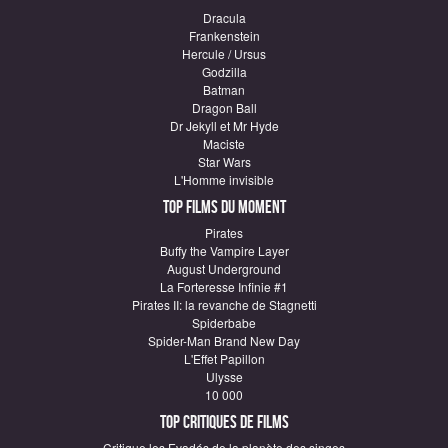
Dracula
Frankenstein
Hercule / Ursus
Godzilla
Batman
Dragon Ball
Dr Jekyll et Mr Hyde
Maciste
Star Wars
L'Homme invisible
Top Films du moment
Pirates
Buffy the Vampire Layer
August Underground
La Forteresse Infinie #1
Pirates II: la revanche de Stagnetti
Spiderbabe
Spider-Man Brand New Day
L'Effet Papillon
Ulysse
10 000
Top critiques de Films
Critique les Evadés de la planète des singes