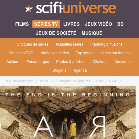
FILMS
SÉRIES TV
LIVRES
JEUX VIDÉO
BD
JEUX DE SOCIÉTÉ
MUSIQUE
Critiques de séries
Actualités séries
Planning diffusions
Séries en DVD
Vidéos de séries
Top séries
séries par thèmes
Acteurs
Personnages
Photos & affiches
Citations
Anecdotes
Slogans
Agenda
Scifi-Universe.com
Séries TV
Critiques de série télé
Dark
ABCD