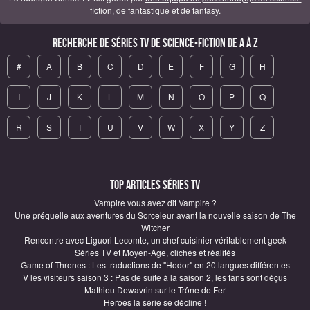
fiction, de fantastique et de fantasy
.
Recherche de Séries TV de science-fiction de A à Z
#
A
B
C
D
E
F
G
H
I
J
K
L
M
N
O
P
Q
R
S
T
U
V
W
X
Y
Z
Top articles Séries TV
Vampire vous avez dit Vampire ?
Une préquelle aux aventures du Sorceleur avant la nouvelle saison de The
Witcher
Rencontre avec Liguori Lecomte, un chef cuisinier véritablement geek
Séries TV et Moyen-Age, clichés et réalités
Game of Thrones : Les traductions de "Hodor" en 20 langues différentes
V les visiteurs saison 3 : Pas de suite à la saison 2, les fans sont déçus
Mathieu Dewavrin sur le Trône de Fer
Heroes la série se décline !