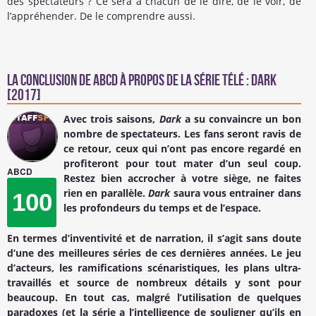
des spectateurs ? Ce sera à chacun de le dire, de le voir, de
l’appréhender. De le comprendre aussi.
La conclusion de
ABCD
à propos de la Série Télé : Dark
[2017]
Avec trois saisons,
Dark
a su convaincre un bon
nombre de spectateurs. Les fans seront ravis de
ce retour, ceux qui n’ont pas encore regardé en
profiteront pour tout mater d’un seul coup.
ABCD
Restez bien accrocher à votre siège, ne faites
rien en parallèle.
Dark
saura vous entrainer dans
100
les profondeurs du temps et de l’espace.
En termes d’inventivité et de narration, il s’agit sans doute
d’une des meilleures séries de ces dernières années. Le jeu
d’acteurs, les ramifications scénaristiques, les plans ultra-
travaillés et source de nombreux détails y sont pour
beaucoup. En tout cas, malgré l’utilisation de quelques
paradoxes (et la série a l’intelligence de souligner qu’ils en