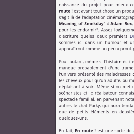
naissance du projet pour mieux co
route !
est avant tout chose un produit
s’agit là de l’adaptation cinématogra
Meaning of Smekday
" d'
Adam Rex
,
pour les endormir". Assez logiquem
d'écriture queles deux premiers
D
sommes ici dans un humour et un 
apparaîtront comme un peu « prout-
Pour autant, même si l'histoire écri
manque probablement d'une trame p
l'univers présenté (les maladresses 
les cheveux pour qu'un adulte, ou mê
déplaisant à voir. Même si on met u
scénaristes et le réalisateur conna
spectacle familial, en parvenant no
autres le chat Porky, qui aura tenda
que de petits éléments en deuxiè
quelques-uns.
En fait,
En route !
est une sorte de