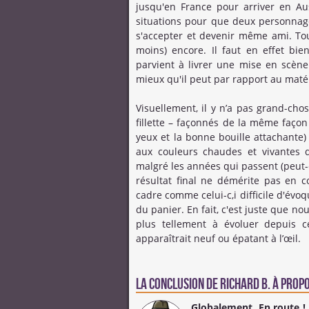
jusqu'en France pour arriver en Aus
situations pour que deux personnage
s'accepter et devenir même ami. Tou
moins) encore. Il faut en effet bi
parvient à livrer une mise en scène
mieux qu'il peut par rapport au maté
Visuellement, il y n’a pas grand-cho
fillette – façonnés de la même faço
yeux et la bonne bouille attachante
aux couleurs chaudes et vivantes de
malgré les années qui passent (peut-ê
résultat final ne démérite pas en
cadre comme celui-c,i difficile d'év
du panier. En fait, c'est juste que n
plus tellement à évoluer depuis 
apparaîtrait neuf ou épatant à l’œil.
La conclusion de
Richard B.
à propo
Globalement,
En route !