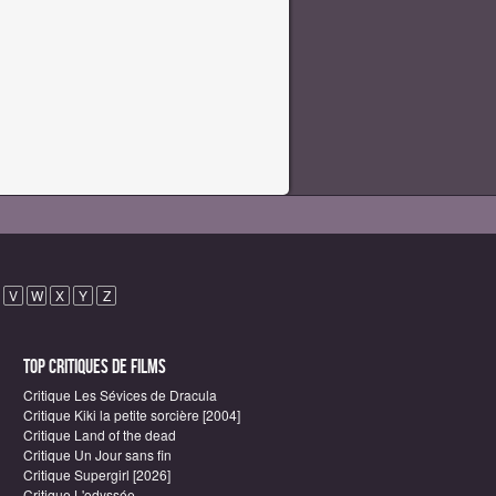
V
W
X
Y
Z
Top critiques de Films
Critique Les Sévices de Dracula
Critique Kiki la petite sorcière [2004]
Critique Land of the dead
Critique Un Jour sans fin
Critique Supergirl [2026]
Critique L'odyssée