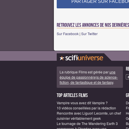
PARTAGER SUR FACEBO
Retrouvez les annonces de nos dernières 
Sur Facebook
|
Sur Twitter
R
La rubrique Films est gérée par
une
équipe de passionné(e)s de science-
fiction, de fantastique et de fantasy
.
Top articles Films
G
Vampire vous avez dit Vampire ?
D
10 vidéos conseillées par la rédaction
F
Rencontre avec Liguori Lecomte, un chef
H
cuisinier véritablement geek
G
Le tournage de The Wandering Earth 3
B
commence à Qingdao avec une
D