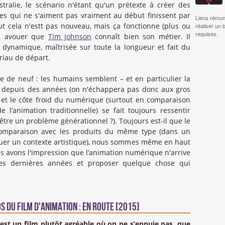
tralie, le scénario n'étant qu'un prétexte à créer des
s qui ne s'aiment pas vraiment au début finissent par
Liens rémun
t cela n'estt pas nouveau, mais ça fonctionne (plus ou
réaliser un 
requises.
en avouer que
Tim Johnson
connaît bien son métier. Il
 dynamique, maîtrisée sur toute la longueur et fait du
riau de départ.
se de neuf : les humains semblent – et en particulier la
n depuis des années (on n'échappera pas donc aux gros
) et le côte froid du numérique (surtout en comparaison
 l’animation traditionnelle) se fait toujours ressentir
tre un problème générationnel ?). Toujours est-il que le
 comparaison avec les produits du même type (dans un
oquer un contexte artistique), nous sommes même en haut
ous avons l'impression que l’animation numérique n'arrive
ces dernières années et proposer quelque chose qui
s du Film d'animation : En route [2015]
est un film plutôt agréable où on ne s’ennuie pas, que