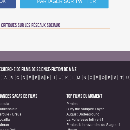
OK
PARTAGER SUR TWITTER
critiques sur les réseaux sociaux
echerche de Films de science-fiction de A à Z
#
A
B
C
D
E
F
G
H
I
J
K
L
M
N
O
P
Q
R
S
T
U
randes sagas de Films
Top Films du moment
racula
Pirates
rankenstein
Buffy the Vampire Layer
ercule / Ursus
August Underground
odzilla
La Forteresse Infinie #1
atman
Pirates II: la revanche de Stagnetti
ragon Ball
Ulysse