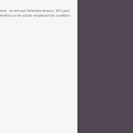
érés : en tant que Partenaire Amazon, SFU peut
bénéfice sur les achats remplissant les conditions