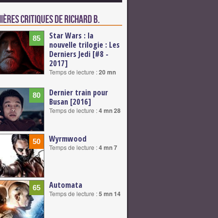
ières critiques de Richard B.
Star Wars : la
85
nouvelle trilogie : Les
Derniers Jedi [#8 -
2017]
Temps de lecture :
20 mn
Dernier train pour
80
Busan [2016]
Temps de lecture :
4 mn 28
Wyrmwood
50
Temps de lecture :
4 mn 7
Automata
65
Temps de lecture :
5 mn 14