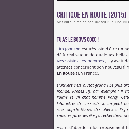
Critique En route [2015]
Avis critique rédigé par Richard B. le lundi 3
Tu as le Boovs coco !
Tim Johnson
est très loin d'être un n
déjà réalisateur de quelques belles 
Nos voisins, les hommes)
, il y avait
attentes concernant son nouveau film
En Route !
En France).
L'univers c'est plutôt grand ! Le plus d
monde. Prenez Tif, par exemple : il s'
l'aime et un chat nommé Porky. Cette 
kilomètres de chez elle vit un petit
race appelé Boovs, des aliens à l’eg
ennemis jurés les Gorgs, recherchent une
Avant d’aborder plus précisément le 