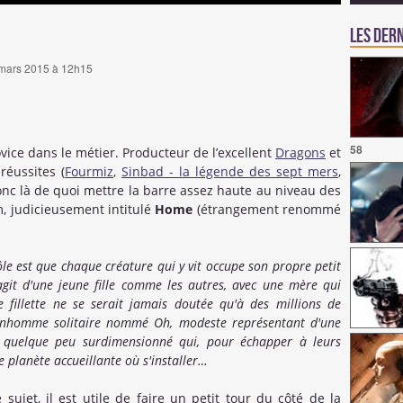
Les dern
0 mars 2015 à 12h15
58
ovice dans le métier. Producteur de l’excellent
Dragons
et
réussites (
Fourmiz
,
Sinbad - la légende des sept mers
,
 donc là de quoi mettre la barre assez haute au niveau des
, judicieusement intitulé
Home
(étrangement renommé
rôle est que chaque créature qui y vit occupe son propre petit
agit d'une jeune fille comme les autres, avec une mère qui
fillette ne se serait jamais doutée qu'à des millions de
 bonhomme solitaire nommé Oh, modeste représentant d'une
o quelque peu surdimensionné qui, pour échapper à leurs
 planète accueillante où s'installer…
sujet, il est utile de faire un petit tour du côté de la