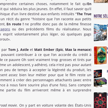
mprendre certaines choses, notamment le fait qu’
En
 qui séduira les plus jeunes. En effet, il faut savoir qu’il
phique d'un livre destiné aux enfants intitulés "
The True
Notre sé
 un récit du genre "histoire que l'on raconte aux petits
ent,
En route !
ne profite donc pas de la même finesse
ragons
ou des précédents films du réalisateur. Nous
esprit volontairement plus léger, où quelques gags
prout».
te par
Tom J. Astle
et
Matt Ember
(
Epic
,
Max la menace
)
ouvant contribuer à ce que l’on accorde du crédit à
de ce pauvre Oh sont vraiment trop grosses et tirés par
me un adolescent, y adhère), cela n'est pas pour autant
n peu de temps à accepter la légèreté du produit, les
issent assez bien leur métier pour que le film reste un
tamment à créer des personnages attachants (avec entre
nce à nous faire sourire plus d'une fois). Sans compter
me partie du film arriveront même à en surprendre
road movie
. On y part en voiture volante des États-Unis