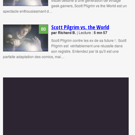
visuel destiné à une génération de vintage
geek gamers, Scott Pilgrim vs the World est un
spectacle enthousiasmant d…
Scott Pilgrim vs. the World
80
par Richard B.
| Lecture :
5 mn 57
Scott Pilgrim contre les ex de sa future ! : Scott
Pilgrim est véritablement une réussite dans
son registre. Entendez par là qu'il est une
parfaite adaptation des comics, mai…