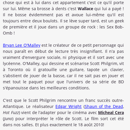
chose qui est à lui dans cet appartement c'est ce qu'il porte
sur lui. Même sa brosse à dents c'est
Wallace
qui lui a payé !
Il ne bosse évidemment pas et avoue lui-même qu'il est
toujours entre deux boulots. Il se lève super tard, est un geek
de première et il joue dans un groupe de rock : les Sex Bob-
Omb !
Bryan Lee O'Malley
est le créateur de ce petit personnage qui
nous paraît en début de lecture très insignifiant. Il n'a pas
vraiment d'envergure sociale, ni physique et il sort avec une
lycéenne. O'Malley, qui dessine et scénarise Scott Philgrim, vit
à Toronto où il gratouille une guitare, tapote un clavier,
s'abstient de jouer de la basse, car il ne sait pas en jouer et
met tout le paquet pour que l'univers de sa série de BD
s'épanouisse dans les meilleures conditions.
C'est que le Scott Philgrim rencontre un franc succès outre-
Atlantique. Le réalisateur
Edgar Wright
(
Shaun of the Dead
,
Hot Fuzz
) vient de l'adapter pour le cinéma avec
Micheal Cera
(
Juno
) pour interpréter le rôle de Scott. Le film sort cet été
dans nos salles. Et plus exactement le 18 août 2010!