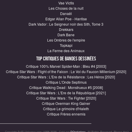
Vae Victis
Les Choses de la nuit
Danaël
Edgar Allan Poe - Hantise
Dark Vador : Le Seigneur noir des Sith, Tome 3
Drekkars
Dark Bane
Les Ombres de l'empire
Topkapi
La Ferme des Animaux
Top critiques de Bandes Dessinées
Critique 100% Marvel Spider-Man : Bleu #4 [2003]
Critique Star Wars : Flight of the Falcon : Le Vol du Faucon Millenium [2020]
Critique Star Wars : L'Ere de la Résistance : Les Héros [2020]
Critique L'Onde Septimus
Critique Walking Dead : Monstrueux #5 [2008]
Critique Star Wars : L'Ere de la République [2021]
Critique Star Wars : Tie Fighter [2020]
Critique Overman King Gainer
Critique Le grimoire d'Haleth
Critique Frères ennemis
Copyright SciFi-Universe.com (1996-2026). Créé par
DQcréations
. All Rights Reserved. Please don’t