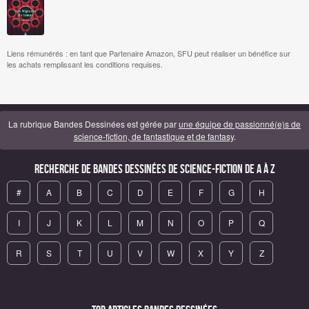
Liens rémunérés : en tant que Partenaire Amazon, SFU peut réaliser un bénéfice sur
les achats remplissant les conditions requises.
La rubrique Bandes Dessinées est gérée par
une équipe de passionné(e)s de
science-fiction, de fantastique et de fantasy
.
Recherche de Bandes Dessinées de science-fiction de A à Z
#
A
B
C
D
E
F
G
H
I
J
K
L
M
N
O
P
Q
R
S
T
U
V
W
X
Y
Z