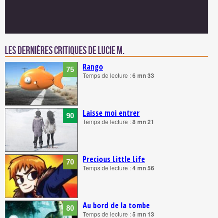
Les dernières critiques de Lucie M.
Rango
75
Temps de lecture :
6 mn 33
Laisse moi entrer
90
Temps de lecture :
8 mn 21
Precious Little Life
70
Temps de lecture :
4 mn 56
Au bord de la tombe
80
Temps de lecture :
5 mn 13