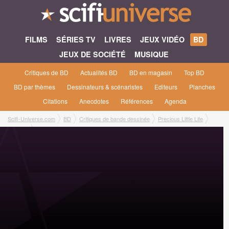
FILMS
SÉRIES TV
LIVRES
JEUX VIDÉO
BD
JEUX DE SOCIÉTÉ
MUSIQUE
Critiques de BD
Actualités BD
BD en magasin
Top BD
BD par thèmes
Dessinateurs & scénaristes
Editeurs
Planches
Citations
Anecdotes
Références
Agenda
Scifi-Universe.com
BD
Critiques de bande dessinée
Precious Little Life
Lucie M.