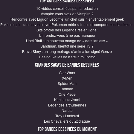
Top articles Bandes Dessinées
10 vidéos conseillées par la rédaction
Vampire vous avez dit Vampire ?
Rencontre avec Liguori Lecomte, un chef cuisinier véritablement geek
Pokécologie : un nouveau livre Pokémon mêle science et comportement animalier
Site officiel des Légendaires en ligne!
Un rendez-vous à ne pas manquer
Übel Blatt : un nouveau manga de « dark fantasy »
Sandman, bientôt une série TV ?
Brave Story : un long métrage d’animation signé Gonzo
Des nouvelles de Katsuhiro Otomo
Grandes sagas de Bandes Dessinées
Star Wars
X-Men
Spider-Man
Batman
One Piece
Ken le survivant
Légendes arthuriennes
Naruto
Troy / Lanfeust
Les Chevaliers du Zodiaque
Top Bandes Dessinées du moment