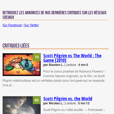
Retrouvez les annonces de nos dernières critiques sur les réseaux
sociaux
Sur Facebook
|
Sur Twitter
Critiques liées
Scott Pilgrim vs The World : The
70
Game [2010]
par Bastien L.
| Lecture :
4 mn 0
Pour le coeur pixellisé de Ramona Flowers ! :
Comme l'œuvre originale, ou le film, ce Scott
Pilgrim vidéoludique est un véritable plaisir pour tout geek qui se respecte.
Une pl…
Scott Pilgrim vs. the World
60
par Nicolas L.
| Lecture :
5 mn 12
Scott Pilgrim ou l’effet soufflé : « Portnawak »