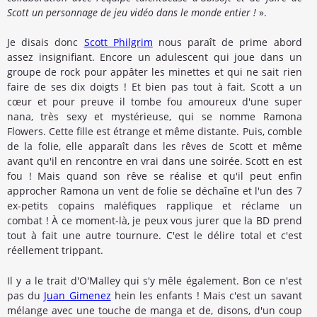
Scott un personnage de jeu vidéo dans le monde entier !
».
Je disais donc
Scott Philgrim
nous paraît de prime abord
assez insignifiant. Encore un adulescent qui joue dans un
groupe de rock pour appâter les minettes et qui ne sait rien
faire de ses dix doigts ! Et bien pas tout à fait. Scott a un
cœur et pour preuve il tombe fou amoureux d'une super
nana, très sexy et mystérieuse, qui se nomme Ramona
Flowers. Cette fille est étrange et même distante. Puis, comble
de la folie, elle apparaît dans les rêves de Scott et même
avant qu'il en rencontre en vrai dans une soirée. Scott en est
fou ! Mais quand son rêve se réalise et qu'il peut enfin
approcher Ramona un vent de folie se déchaîne et l'un des 7
ex-petits copains maléfiques rapplique et réclame un
combat ! À ce moment-là, je peux vous jurer que la BD prend
tout à fait une autre tournure. C'est le délire total et c'est
réellement trippant.
Il y a le trait d'O'Malley qui s'y mêle également. Bon ce n'est
pas du
Juan Gimenez
hein les enfants ! Mais c'est un savant
mélange avec une touche de manga et de, disons, d'un coup