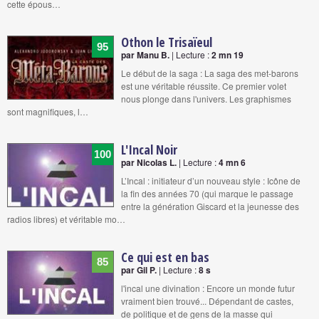
cette épous…
Othon le Trisaïeul
95
par Manu B.
| Lecture :
2 mn 19
Le début de la saga : La saga des met-barons
est une véritable réussite. Ce premier volet
nous plonge dans l'univers. Les graphismes
sont magnifiques, l…
L'Incal Noir
100
par Nicolas L.
| Lecture :
4 mn 6
L’Incal : initiateur d’un nouveau style : Icône de
la fin des années 70 (qui marque le passage
entre la génération Giscard et la jeunesse des
radios libres) et véritable mo…
Ce qui est en bas
85
par Gil P.
| Lecture :
8 s
l'incal une divination : Encore un monde futur
vraiment bien trouvé... Dépendant de castes,
de politique et de gens de la masse qui