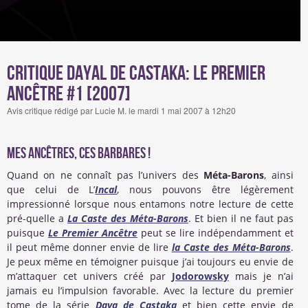
Critique Dayal de Castaka: Le Premier
Ancêtre #1 [2007]
Avis critique rédigé par Lucie M. le mardi 1 mai 2007 à 12h20
Mes ancêtres, ces barbares !
Quand on ne connaît pas l’univers des
Méta-Barons
, ainsi
que celui de L’
Incal
, nous pouvons être légèrement
impressionné lorsque nous entamons notre lecture de cette
pré-quelle a
La Caste des Méta-Barons
. Et bien il ne faut pas
puisque
Le Premier Ancêtre
peut se lire indépendamment et
il peut même donner envie de lire
la Caste des Méta-Barons
.
Je peux même en témoigner puisque j’ai toujours eu envie de
m’attaquer cet univers créé par
Jodorowsky
mais je n’ai
jamais eu l’impulsion favorable. Avec la lecture du premier
tome de la série
Daya de Castaka
et bien cette envie de