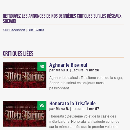
Retrouvez les annonces de nos dernières critiques sur les réseaux
sociaux
Sur Facebook
|
Sur Twitter
Critiques liées
Aghnar le Bisaïeul
90
par Manu B.
| Lecture :
1 mn 28
Aghnar le bisaieul : Troisième volet de la saga,
Aghar le bisaïeul est toujours aussi
passionnant.
Honorata la Trisaïeule
95
par Manu B.
| Lecture :
1 mn 57
Honorata : Deuxième volet de la caste des
méta-barons, Honorata la trisaïeule continue
sur la même lancée que le premier volet de