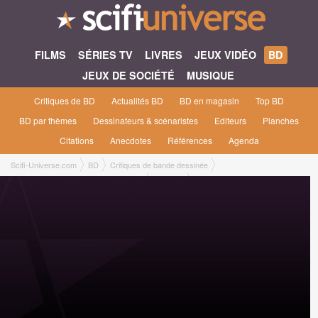
FILMS
SÉRIES TV
LIVRES
JEUX VIDÉO
BD
JEUX DE SOCIÉTÉ
MUSIQUE
Critiques de BD
Actualités BD
BD en magasin
Top BD
BD par thèmes
Dessinateurs & scénaristes
Editeurs
Planches
Citations
Anecdotes
Références
Agenda
Scifi-Universe.com
BD
Critiques de bande dessinée
Dayal de Castaka: Le Premier Ancêtre
Lucie M.