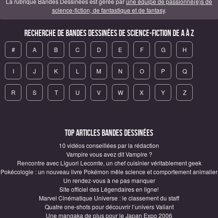
La rubrique Bandes Dessinées est gérée par
une équipe de passionné(e)s de
science-fiction, de fantastique et de fantasy
.
Recherche de Bandes Dessinées de science-fiction de A à Z
#
A
B
C
D
E
F
G
H
I
J
K
L
M
N
O
P
Q
R
S
T
U
V
W
X
Y
Z
Top articles Bandes Dessinées
10 vidéos conseillées par la rédaction
Vampire vous avez dit Vampire ?
Rencontre avec Liguori Lecomte, un chef cuisinier véritablement geek
Pokécologie : un nouveau livre Pokémon mêle science et comportement animalier
Un rendez-vous à ne pas manquer
Site officiel des Légendaires en ligne!
Marvel Cinématique Universe : le classement du staff
Quatre one-shots pour découvrir l’univers Valiant
Une mangaka de plus pour le Japan Expo 2006