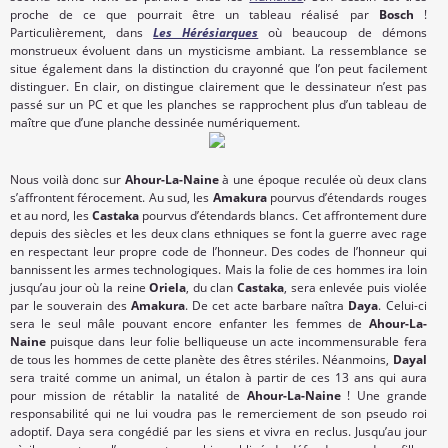
proche de ce que pourrait être un tableau réalisé par
Bosch
!
Particulièrement, dans
Les Hérésiarques
où beaucoup de démons
monstrueux évoluent dans un mysticisme ambiant. La ressemblance se
situe également dans la distinction du crayonné que l’on peut facilement
distinguer. En clair, on distingue clairement que le dessinateur n’est pas
passé sur un PC et que les planches se rapprochent plus d’un tableau de
maître que d’une planche dessinée numériquement.
Nous voilà donc sur
Ahour-La-Naine
à une époque reculée où deux clans
s’affrontent férocement. Au sud, les
Amakura
pourvus d’étendards rouges
et au nord, les
Castaka
pourvus d’étendards blancs. Cet affrontement dure
depuis des siècles et les deux clans ethniques se font la guerre avec rage
en respectant leur propre code de l’honneur. Des codes de l’honneur qui
bannissent les armes technologiques. Mais la folie de ces hommes ira loin
jusqu’au jour où la reine
Oriela
, du clan
Castaka
, sera enlevée puis violée
par le souverain des
Amakura
. De cet acte barbare naîtra
Daya
. Celui-ci
sera le seul mâle pouvant encore enfanter les femmes de
Ahour-La-
Naine
puisque dans leur folie belliqueuse un acte incommensurable fera
de tous les hommes de cette planète des êtres stériles. Néanmoins,
Dayal
sera traité comme un animal, un étalon à partir de ces 13 ans qui aura
pour mission de rétablir la natalité de
Ahour-La-Naine
! Une grande
responsabilité qui ne lui voudra pas le remerciement de son pseudo roi
adoptif. Daya sera congédié par les siens et vivra en reclus. Jusqu’au jour