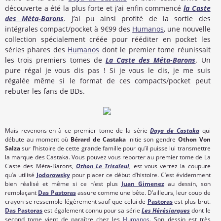
découverte a été la plus forte et j’ai enfin commencé
la Caste
des Méta-Barons
. J’ai pu ainsi profité de la sortie des
intégrales compact/pocket à 9€99 des
Humanos
, une nouvelle
collection spécialement créée pour rééditer en pocket les
séries phares des
Humanos
dont le premier tome réunissait
les trois premiers tomes de
La Caste des Méta-Barons
. Un
pure régal je vous dis pas ! Si je vous le dis, je me suis
régalée même si le format de ces compacts/pocket peut
rebuter les fans de BDs.
Mais revenons-en à ce premier tome de la série
Daya de Castaka
qui
débute au moment où
Bérard de Castaka
initie son gendre
Othon Von
Salza
sur l’histoire de cette grande famille pour qu’il puisse lui transmettre
la marque des Castaka. Vous pouvez vous reporter au premier tome de La
Caste des Méta-Barons,
Othon Le Trisaïeul
, est vous verrez la coupure
qu’a utilisé
Jodorowsky
pour placer ce début d’histoire. C’est évidemment
bien réalisé et même si ce n’est plus
Juan Gimenez
au dessin, son
remplaçant
Das Pastoras
assure comme une bête. D’ailleurs, leur coup de
crayon se ressemble légèrement sauf que celui de
Pastoras
est plus brut.
Das Pastoras
est également connu pour sa série
Les Hérésiarques
dont le
second tome vient de paraître chez les
Humanos
. Son dessin est très