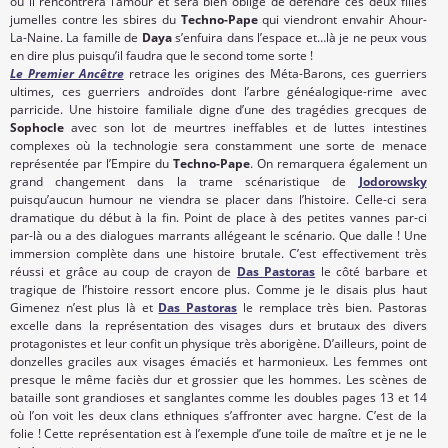
où il rencontrera l’amour et sera bien obligé de défendre ces deux filles
jumelles contre les sbires du
Techno-Pape
qui viendront envahir Ahour-
La-Naine. La famille de
Daya
s’enfuira dans l’espace et…là je ne peux vous
en dire plus puisqu’il faudra que le second tome sorte !
Le Premier Ancêtre
retrace les origines des Méta-Barons, ces guerriers
ultimes, ces guerriers androïdes dont l’arbre généalogique-rime avec
parricide. Une histoire familiale digne d’une des tragédies grecques de
Sophocle
avec son lot de meurtres ineffables et de luttes intestines
complexes où la technologie sera constamment une sorte de menace
représentée par l’Empire du
Techno-Pape
. On remarquera également un
grand changement dans la trame scénaristique de
Jodorowsky
puisqu’aucun humour ne viendra se placer dans l’histoire. Celle-ci sera
dramatique du début à la fin. Point de place à des petites vannes par-ci
par-là ou a des dialogues marrants allégeant le scénario. Que dalle ! Une
immersion complète dans une histoire brutale. C’est effectivement très
réussi et grâce au coup de crayon de
Das Pastoras
le côté barbare et
tragique de l’histoire ressort encore plus. Comme je le disais plus haut
Gimenez n’est plus là et
Das Pastoras
le remplace très bien. Pastoras
excelle dans la représentation des visages durs et brutaux des divers
protagonistes et leur confit un physique très aborigène. D’ailleurs, point de
donzelles graciles aux visages émaciés et harmonieux. Les femmes ont
presque le même faciès dur et grossier que les hommes. Les scènes de
bataille sont grandioses et sanglantes comme les doubles pages 13 et 14
où l’on voit les deux clans ethniques s’affronter avec hargne. C’est de la
folie ! Cette représentation est à l’exemple d’une toile de maître et je ne le