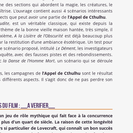
 des sections qui abordent la magie, les créatures, le
rise. L’ouvrage contient aussi 4 scénarios intéressants
ects que peut avoir une partie de
l’Appel de Cthulhu
.
udite
, est un véritable classique, qui existe depuis la
 thème de la bonne vieille maison hantée, très simple, il
uxième,
A la Lisière de l’Obscurité
est déjà beaucoup plus
sur la restitution d’une ambiance ésotérique. Un test pour
e scénario proposé, intitulé
Le Dément
, les investigateurs
nquête, avec des fausses pistes et des rebondissements.
ec
la Danse de l’Homme Mort
, un scénario qui se déroule
mps, les campagnes de
l’Appel de Cthulhu
sont le résultat
différents aspects. Il s’agit donc de ne pas perdre son
 du Film : __A VERIFIER__
un jeu de rôle mythique qui fait face à la concurrence
 plus d’un quart de siècle. La raison de cette longévité
s si particulier de Lovecraft, qui connaît un bon succès