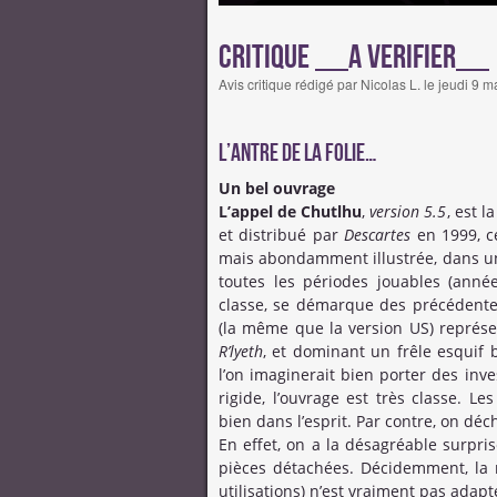
Critique __A VERIFIER__
Avis critique rédigé par Nicolas L. le jeudi 9
L’antre de la folie…
Un bel ouvrage
L’appel de Chutlhu
,
version 5.5
, est l
et distribué par
Descartes
en 1999, c
mais abondamment illustrée, dans un f
toutes les périodes jouables (année
classe, se démarque des précédent
(la même que la version US) représ
R’lyeth
, et dominant un frêle esquif 
l’on imaginerait bien porter des inve
rigide, l’ouvrage est très classe. Le
bien dans l’esprit. Par contre, on d
En effet, on a la désagréable surpr
pièces détachées. Décidemment, la r
utilisations) n’est vraiment pas adap