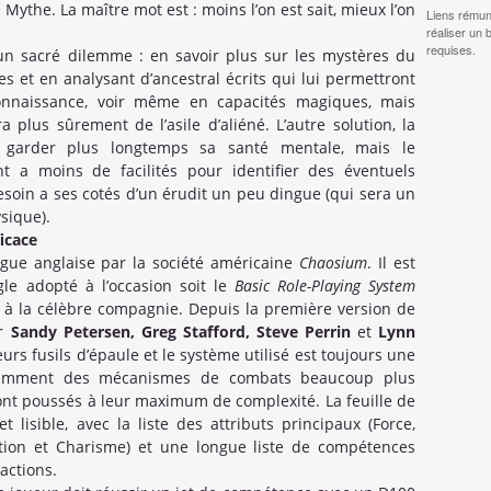
 Mythe. La maître mot est : moins l’on est sait, mieux l’on
Liens rémun
réaliser un 
requises.
un sacré dilemme : en savoir plus sur les mystères du
s et en analysant d’ancestral écrits qui lui permettront
onnaissance, voir même en capacités magiques, mais
plus sûrement de l’asile d’aliéné. L’autre solution, la
garder plus longtemps sa santé mentale, mais le
t a moins de facilités pour identifier des éventuels
soin a ses cotés d’un érudit un peu dingue (qui sera un
sique).
icace
ngue anglaise par la société américaine
Chaosium
. Il est
e adopté à l’occasion soit le
Basic Role-Playing System
re à la célèbre compagnie. Depuis la première version de
ar
Sandy Petersen, Greg Stafford, Steve Perrin
et
Lynn
eurs fusils d’épaule et le système utilisé est toujours une
otamment des mécanismes de combats beaucoup plus
 sont poussés à leur maximum de complexité. La feuille de
lisible, avec la liste des attributs principaux (Force,
itution et Charisme) et une longue liste de compétences
actions.