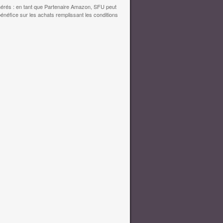
érés : en tant que Partenaire Amazon, SFU peut
bénéfice sur les achats remplissant les conditions