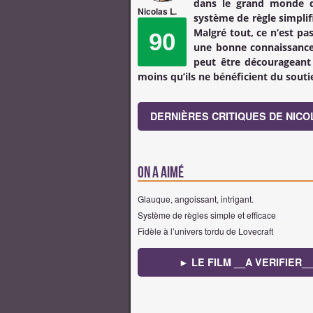
dans le grand monde d
Nicolas L.
système de règle simplifi
Malgré tout, ce n’est pas
90
une bonne connaissance 
peut être décourageant 
moins qu’ils ne bénéficient du sout
DERNIÈRES CRITIQUES DE NICOL
On a aimé
Glauque, angoissant, intrigant.
Système de règles simple et efficace
Fidèle à l’univers tordu de Lovecraft
► LE FILM __A VERIFIER__