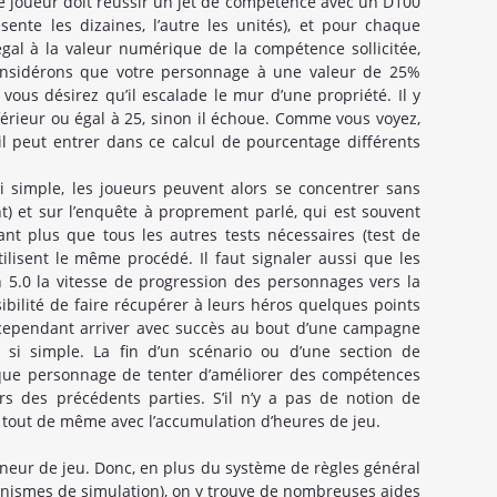
ue joueur doit réussir un jet de compétence avec un D100
sente les dizaines, l’autre les unités), et pour chaque
égal à la valeur numérique de la compétence sollicitée,
 considérons que votre personnage à une valeur de 25%
ous désirez qu’il escalade le mur d’une propriété. Il y
nférieur ou égal à 25, sinon il échoue. Comme vous voyez,
il peut entrer dans ce calcul de pourcentage différents
 simple, les joueurs peuvent alors se concentrer sans
nt) et sur l’enquête à proprement parlé, qui est souvent
ant plus que tous les autres tests nécessaires (test de
 utilisent le même procédé. Il faut signaler aussi que les
n 5.0 la vitesse de progression des personnages vers la
ibilité de faire récupérer à leurs héros quelques points
t cependant arriver avec succès au bout d’une campagne
 si simple. La fin d’un scénario ou d’une section de
e personnage de tenter d’améliorer des compétences
urs des précédents parties. S’il n’y a pas de notion de
 tout de même avec l’accumulation d’heures de jeu.
neur de jeu. Donc, en plus du système de règles général
nismes de simulation), on y trouve de nombreuses aides