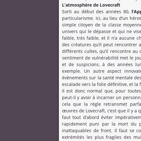
L’atmosphère de Lovecraft
Sorti au début des années 80,
l’A
particularisme. Ici, au lieu d’un héro
simple citoyen de la classe moyenn
univers qui le dépasse et qui ne vis
faible, très faible, et il n’a aucune 
des créatures qu’il peut rencontrer 
différents cultes, qu’il rencontre au
sentiment de vulnérabilité met le jo
et de suspicions, à des années lu
exemple. Un autre aspect innovate
évènements sur la santé mentale des
escalade vers la folie définitive, et la 
Il est donc normal que, pour toutes
peut-il y avoir à incarner un person
cela que la règle retransmet parf
œuvres de Lovecraft, c’est que il y a 
faut tout d’abord éviter impérative
rapidement puni par la mort du p
inattaquables de front. Il faut se c
extrémités les plus fragiles des mu