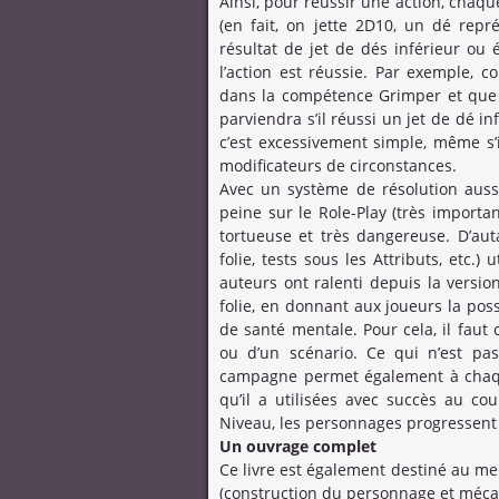
Ainsi, pour réussir une action, chaq
(en fait, on jette 2D10, un dé repré
résultat de jet de dés inférieur ou 
l’action est réussie. Par exemple,
dans la compétence Grimper et que v
parviendra s’il réussi un jet de dé i
c’est excessivement simple, même s’
modificateurs de circonstances.
Avec un système de résolution aussi
peine sur le Role-Play (très importa
tortueuse et très dangereuse. D’aut
folie, tests sous les Attributs, etc.)
auteurs ont ralenti depuis la versio
folie, en donnant aux joueurs la poss
de santé mentale. Pour cela, il fau
ou d’un scénario. Ce qui n’est pas
campagne permet également à chaqu
qu’il a utilisées avec succès au co
Niveau, les personnages progressent
Un ouvrage complet
Ce livre est également destiné au me
(construction du personnage et méca