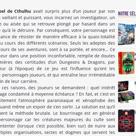
ppel de Cthulhu
avait surpris plus d’un joueur par son
Notre sé
s vaillant et puissant, vous incarnez un investigateur, un
e ou aisée qui se retrouve plongé par hasard dans un
e qu’à le détruire. Par conséquent, votre personnage est
chance de résister de manière efficace à la quasi-totalité
au cours des différents scénarios. Seuls les adeptes des
 cours de ses aventures, sont à sa portée, et encore… Ce
ueur dans une position inconfortable, remplie de doutes
mières des certitudes d’un Dungeons & Dragons, par
ur (à l’époque) de ce jeu est l’influence qu’ont les
 personnages joueurs, et qui entraîne leur irrémédiable
fin de leur carrière.
 ces raisons, des joueurs se demandent : quel intérêt
nage condamné à moyenne échéance ? En fait, et c’est en
aitement l’atmosphère paranoïaque et xénophobe des
quand même un espoir de s’en sortir. La solution est qu’il
ment la méthode brutale. Le bourrinage est en général
ersonnage car les créatures majeures du culte sont
ontenter (lorsque c’est possible, bien sur) de nuire aux
ltiples organisations, sectes et dogmes qui servent les