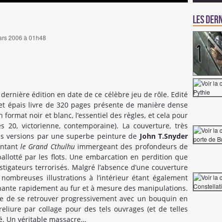
Les dern
 mars 2006 à 01h48
a dernière édition en date de ce célèbre jeu de rôle. Edité
et épais livre de 320 pages présente de manière dense
ormat noir et blanc, l’essentiel des règles, et cela pour
s 20, victorienne, contemporaine). La couverture, très
es versions par une superbe peinture de
John T.Snyder
entant
le Grand Cthulhu
immergeant des profondeurs de
ballotté par les flots. Une embarcation en perdition que
stigateurs terrorisés. Malgré l’absence d’une couverture
s nombreuses illustrations à l’intérieur étant également
échante rapidement au fur et à mesure des manipulations.
ise de se retrouver progressivement avec un bouquin en
eliure par collage pour des tels ouvrages (et de telles
té. Un véritable massacre…