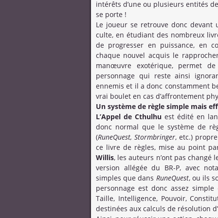
intérêts d’une ou plusieurs entités de
se porte !
Le joueur se retrouve donc devant 
culte, en étudiant des nombreux livre
de progresser en puissance, en c
chaque nouvel acquis le rapprochera 
manœuvre exotérique, permet de 
personnage qui reste ainsi ignoran
ennemis et il a donc constamment be
vrai boulet en cas d’affrontement phy
Un système de règle simple mais eff
L’Appel de Cthulhu
est édité en la
donc normal que le système de règl
(
RuneQuest, Stormbringer
, etc.) prop
ce livre de règles, mise au point p
Willis
, les auteurs n’ont pas changé l
version allégée du BR-P, avec n
simples que dans
RuneQuest
, ou ils
personnage est donc assez simple et 
Taille, Intelligence, Pouvoir, Const
destinées aux calculs de résolution d’