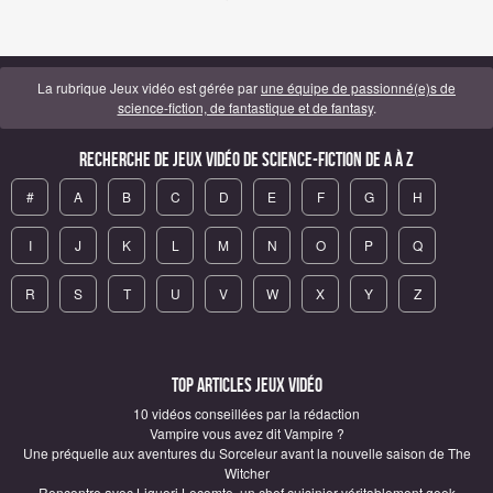
La rubrique Jeux vidéo est gérée par
une équipe de passionné(e)s de
science-fiction, de fantastique et de fantasy
.
Recherche de Jeux vidéo de science-fiction de A à Z
#
A
B
C
D
E
F
G
H
I
J
K
L
M
N
O
P
Q
R
S
T
U
V
W
X
Y
Z
Top articles Jeux vidéo
10 vidéos conseillées par la rédaction
Vampire vous avez dit Vampire ?
Une préquelle aux aventures du Sorceleur avant la nouvelle saison de The
Witcher
Rencontre avec Liguori Lecomte, un chef cuisinier véritablement geek