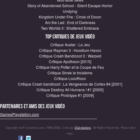
Story of Abandoned School - Silent Escape Horror
Undying
Kingdom Under Fire : Circle of Doom
Arc the Lad : End of Darkness
Two Worlds II : Shattered Embrace
Top critiques de Jeux vidéo
Critique Avatar : Le Jeu
Critique Rayman 3 : Hoodlum Havoc
Critique Crash Bandicoot 3 : Warped
Critique Apotheon [2015]
Critique Harry Potter et la Coupe de Feu
Critique Shrek le troisième
Critique LocoRoco
Critique Crash bandicoot : La Vengeance de Cortex #4 [2001]
Critique Destroy All Humans ! #1 [2005]
Critique Prototype #1 [2009]
Partenaires et amis des jeux vidéo
GamesPlaystation.com
Copyright SciFi-Universe.com (1996-2026). Créé par
DQcréations
. All Rights Reserved. Please don’t
copy.