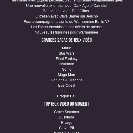
Une nouvelle extension pour Dark Age of Camelot
Rencontre avec... Ron Gilbert
Entretien avec Clive Barker sur Jericho
Pour accompagner la sortie de Warhammer Battle V7
Les Blorks envahissent les débits de presse
Nouveautés figurines pour Warhammer
Grandes sagas de Jeux vidéo
Mario
Star Wars
Final Fantasy
Pokémon
Sonic
Mega Man
Donjons & Dragons
EverQuest
Lego
Dragon Ball
Top Jeux vidéo du moment
Grave Seasons
Duskfade
Rivage
CloverPit
Wild Blue Skies