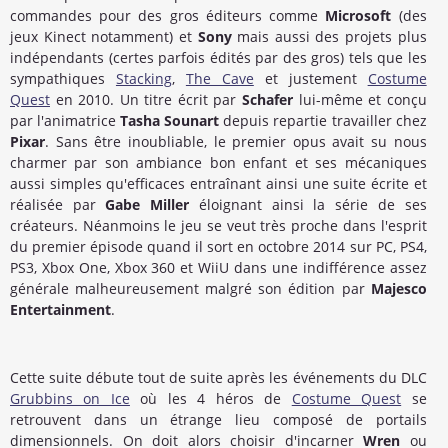
commandes pour des gros éditeurs comme
Microsoft
(des
jeux Kinect notamment) et
Sony
mais aussi des projets plus
indépendants (certes parfois édités par des gros) tels que les
sympathiques
Stacking
,
The Cave
et justement
Costume
Quest
en 2010. Un titre écrit par
Schafer
lui-même et conçu
par l'animatrice
Tasha Sounart
depuis repartie travailler chez
Pixar
. Sans être inoubliable, le premier opus avait su nous
charmer par son ambiance bon enfant et ses mécaniques
aussi simples qu'efficaces entraînant ainsi une suite écrite et
réalisée par
Gabe Miller
éloignant ainsi la série de ses
créateurs. Néanmoins le jeu se veut très proche dans l'esprit
du premier épisode quand il sort en octobre 2014 sur PC, PS4,
PS3, Xbox One, Xbox 360 et WiiU dans une indifférence assez
générale malheureusement malgré son édition par
Majesco
Entertainment
.
Cette suite débute tout de suite après les événements du DLC
Grubbins on Ice
où les 4 héros de
Costume Quest
se
retrouvent dans un étrange lieu composé de portails
dimensionnels. On doit alors choisir d'incarner
Wren
ou