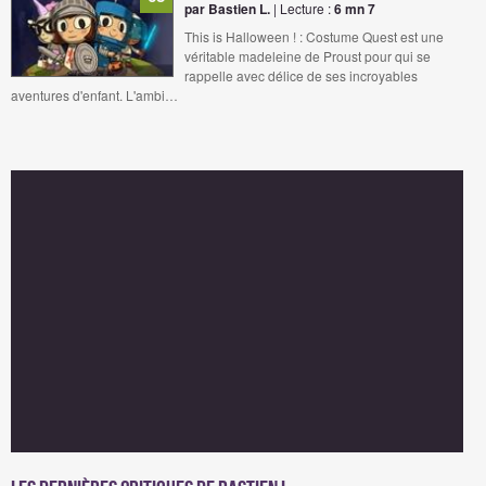
par Bastien L.
| Lecture :
6 mn 7
This is Halloween ! : Costume Quest est une
véritable madeleine de Proust pour qui se
rappelle avec délice de ses incroyables
aventures d'enfant. L'ambi…