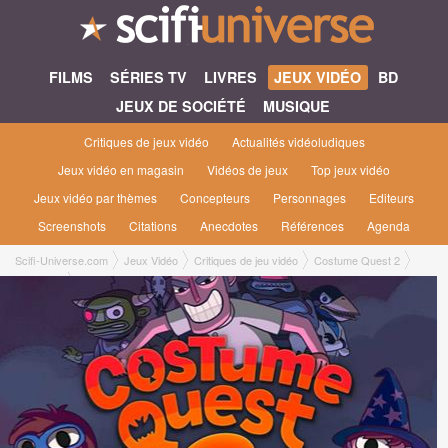
FILMS
SÉRIES TV
LIVRES
JEUX VIDÉO
BD
JEUX DE SOCIÉTÉ
MUSIQUE
Critiques de jeux vidéo
Actualités vidéoludiques
Jeux vidéo en magasin
Vidéos de jeux
Top jeux vidéo
Jeux vidéo par thèmes
Concepteurs
Personnages
Editeurs
Screenshots
Citations
Anecdotes
Références
Agenda
Scifi-Universe.com
Jeux Vidéo
Critiques de jeu vidéo
Costume Quest 2
Bastien L.