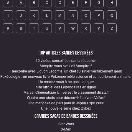
#
A
B
C
D
E
F
G
H
I
J
K
L
M
N
O
P
Q
R
S
T
U
V
W
X
Y
Z
Top articles Bandes Dessinées
10 vidéos conseillées par la rédaction
Vampire vous avez dit Vampire ?
Rencontre avec Liguori Lecomte, un chef cuisinier véritablement geek
Pokécologie : un nouveau livre Pokémon mêle science et comportement animalier
Un rendez-vous à ne pas manquer
Site officiel des Légendaires en ligne!
Marvel Cinématique Universe : le classement du staff
Quatre one-shots pour découvrir l’univers Valiant
Une mangaka de plus pour le Japan Expo 2006
Une nouvelle série chez Dybex
Grandes sagas de Bandes Dessinées
Star Wars
X-Men