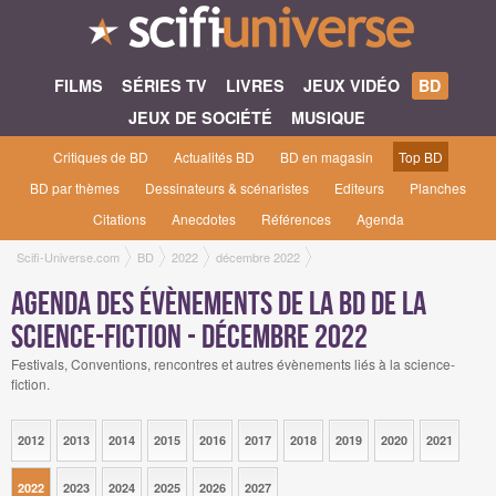
FILMS
SÉRIES TV
LIVRES
JEUX VIDÉO
BD
JEUX DE SOCIÉTÉ
MUSIQUE
Critiques de BD
Actualités BD
BD en magasin
Top BD
BD par thèmes
Dessinateurs & scénaristes
Editeurs
Planches
Citations
Anecdotes
Références
Agenda
Scifi-Universe.com
BD
2022
décembre 2022
Agenda des évènements de la BD de la
science-fiction - décembre 2022
Festivals, Conventions, rencontres et autres évènements liés à la science-
fiction.
2012
2013
2014
2015
2016
2017
2018
2019
2020
2021
2022
2023
2024
2025
2026
2027