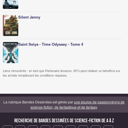
Silent Jenny
Saint Seiya - Time Odyssey - Tome 4
Liens rémunérés : en tant que Partenaire Amazon, SFU peut réaliser un bénéfice sur
les achats remplissant les conditions requises.
La rubrique Bandes Dessinées est gérée par
une équipe de passionné(e)s de
science-fiction, de fantastique et de fantasy
.
Recherche de Bandes Dessinées de science-fiction de A à Z