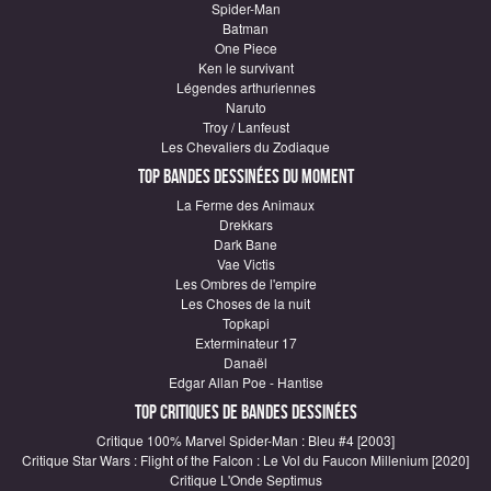
Spider-Man
Batman
One Piece
Ken le survivant
Légendes arthuriennes
Naruto
Troy / Lanfeust
Les Chevaliers du Zodiaque
Top Bandes Dessinées du moment
La Ferme des Animaux
Drekkars
Dark Bane
Vae Victis
Les Ombres de l'empire
Les Choses de la nuit
Topkapi
Exterminateur 17
Danaël
Edgar Allan Poe - Hantise
Top critiques de Bandes Dessinées
Critique 100% Marvel Spider-Man : Bleu #4 [2003]
Critique Star Wars : Flight of the Falcon : Le Vol du Faucon Millenium [2020]
Critique L'Onde Septimus