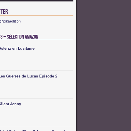
tter
 @pikaedition
cs – Sélection Amazon
Astérix en Lusitanie
Les Guerres de Lucas Episode 2
Silent Jenny