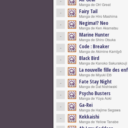
-
Manga de Oh! Great
Fairy Tail
-
Manga de Hiro Mashima
Negima!? Neo
-
Manga de Ken Akamatsu
Marine Hunter
-
Manga de Shiro Otsuka
Code : Breaker
-
Manga de Akimine Kamijyô
Black Bird
-
Manga de Kanoko Sakurakouji
La nouvelle fille des en
-
Manga de Miyuki Etô
Fate Stay Night
-
Manga de Dat Nishiwaki
Psycho Busters
-
Manga de Yûya Aoki
Ga-Rei
-
Manga de Hajime Segawa
Kekkaishi
-
Manga de Yellow Tanabe