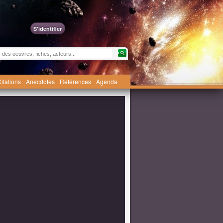
S'identifier
itations
Anecdotes
Références
Agenda