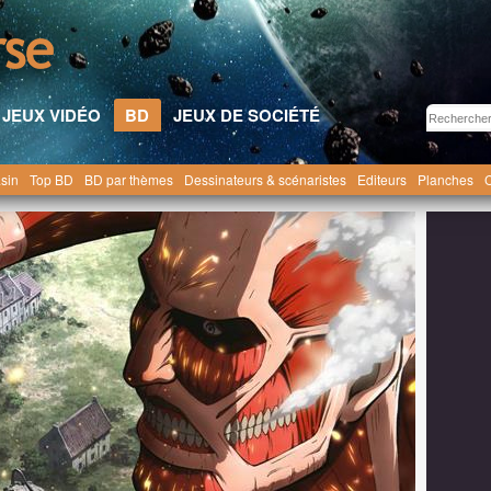
JEUX VIDÉO
BD
JEUX DE SOCIÉTÉ
sin
Top BD
BD par thèmes
Dessinateurs & scénaristes
Editeurs
Planches
C