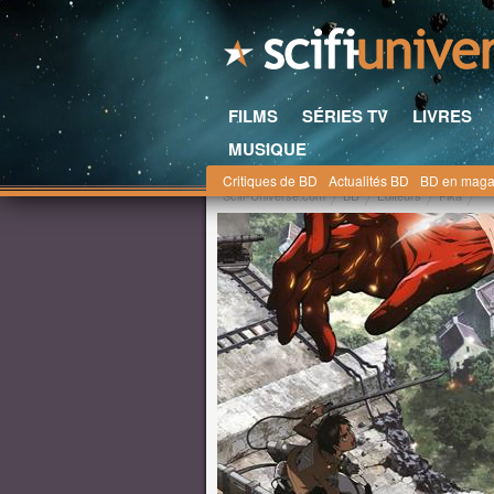
FILMS
SÉRIES TV
LIVRES
MUSIQUE
Critiques de BD
Actualités BD
BD en maga
Scifi-Universe.com
BD
Editeurs
Pika