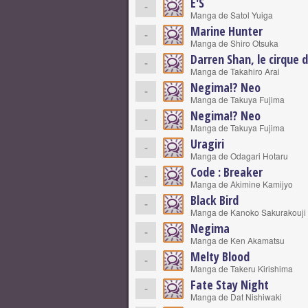
E'S
-
Manga de Satol Yuiga
Marine Hunter
-
Manga de Shiro Otsuka
Darren Shan, le cirque 
-
Manga de Takahiro Arai
Negima!? Neo
-
Manga de Takuya Fujima
Negima!? Neo
-
Manga de Takuya Fujima
Uragiri
-
Manga de Odagari Hotaru
Code : Breaker
-
Manga de Akimine Kamijyo
Black Bird
-
Manga de Kanoko Sakurakouji
Negima
-
Manga de Ken Akamatsu
Melty Blood
-
Manga de Takeru Kirishima
Fate Stay Night
-
Manga de Dat Nishiwaki