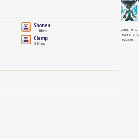
Shonen
Liens rémun
11 titres
réaliser un 
Clamp
requises.
0 titres