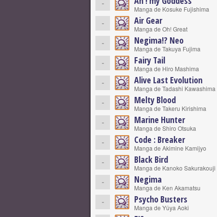
Ah ! my Goddess
-
Manga de Kosuke Fujishima
Air Gear
-
Manga de Oh! Great
Negima!? Neo
-
Manga de Takuya Fujima
Fairy Tail
-
Manga de Hiro Mashima
Alive Last Evolution
-
Manga de Tadashi Kawashima
Melty Blood
-
Manga de Takeru Kirishima
Marine Hunter
-
Manga de Shiro Otsuka
Code : Breaker
-
Manga de Akimine Kamijyo
Black Bird
-
Manga de Kanoko Sakurakouji
Negima
-
Manga de Ken Akamatsu
Psycho Busters
-
Manga de Yûya Aoki