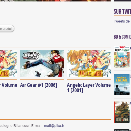
Sur Twi
Tweets de
e produit
BD & Comi
r Volume
Air Gear #1 [2006]
Angelic Layer Volume
1 [2001]
oulogne Billancourt E-mail :
mail@pika.fr