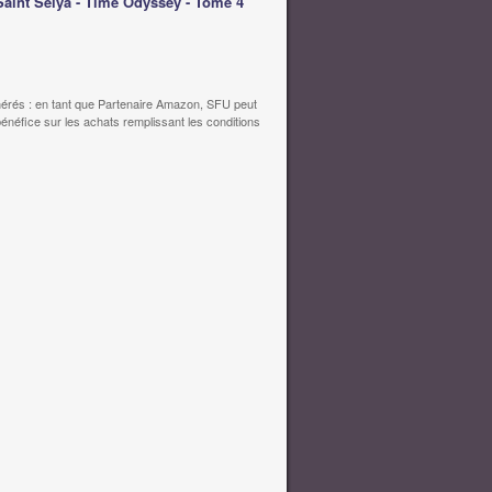
Saint Seiya - Time Odyssey - Tome 4
érés : en tant que Partenaire Amazon, SFU peut
bénéfice sur les achats remplissant les conditions