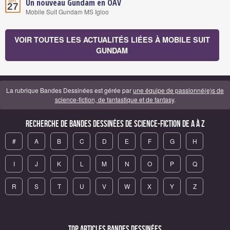
Un nouveau Gundam en OAV
Sept.
27
Mobile Suit Gundam MS Igloo
VOIR TOUTES LES ACTUALITÉS LIÉES À MOBILE SUIT
GUNDAM
La rubrique Bandes Dessinées est gérée par
une équipe de passionné(e)s de
science-fiction, de fantastique et de fantasy
.
Recherche de Bandes Dessinées de science-fiction de A à Z
#
A
B
C
D
E
F
G
H
I
J
K
L
M
N
O
P
Q
R
S
T
U
V
W
X
Y
Z
Top articles Bandes Dessinées