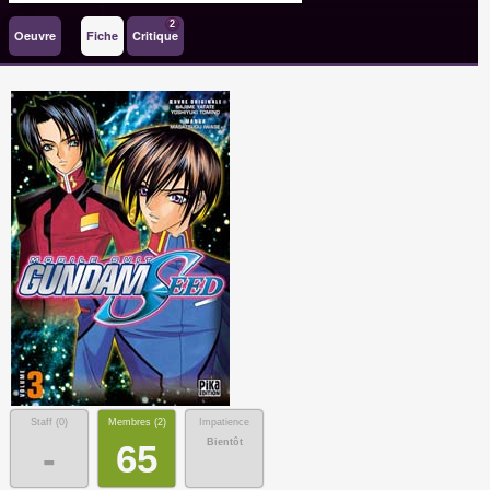
2
Oeuvre
Fiche
Critique
Staff (
0
)
Membres (
2
)
Impatience
Bientôt
-
65