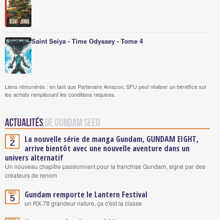
Saint Seiya - Time Odyssey - Tome 4
Liens rémunérés : en tant que Partenaire Amazon, SFU peut réaliser un bénéfice sur
les achats remplissant les conditions requises.
Actualités
de Gundam Seed
La nouvelle série de manga Gundam, GUNDAM EIGHT,
Mai
2
arrive bientôt avec une nouvelle aventure dans un
univers alternatif
Un nouveau chapitre passionnant pour la franchise Gundam, signé par des
créateurs de renom
Gundam remporte le Lantern Festival
Mars
5
un RX-78 grandeur nature, ça c'est la classe