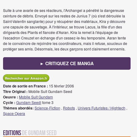
Suite à une avarie de ses réacteurs, l'Archangel a pénétré la dangereuse
ceinture de débris. Envoyé sur les restes de Junius 7 (où s'est déroulée la
Saint-Valentin sanglante) pour y récupérer des matériaux, Kira y découvre
une capsule de sauvetage. À l'intérieur, se trouve Lacus, la fille d'un des
dirigeants des Plants et fiancée d'Asran. Kira la remet à l'équipage de
l'escadron Creuzet en échange d'un cessez-le-feu temporaire. Asran tente
de le convaincre de rejoindre les coordinateurs, mais il refuse, soucieux de
protéger ses amis. Désormais, les deux garçons sont clairement ennemis.
► CRITIQUEZ CE MANGA
Rechercher sur Amazon.fr
Date de sortie en France :
15 février 2006
Titre Original :
Mobile Suit Gundam Seed
Oeuvre :
Mobile Suit Gundam
Cycle :
Gundam Seed
| tome 3
Thèmes abordés:
Science-Fiction
,
Robots
,
Univers Futuristes / Hightech
,
Space Opera
Editions
de Gundam Seed