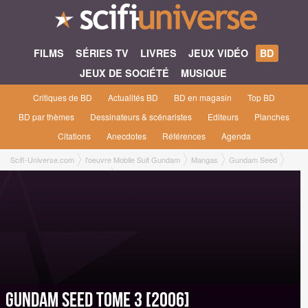
FILMS
SÉRIES TV
LIVRES
JEUX VIDÉO
BD
JEUX DE SOCIÉTÉ
MUSIQUE
Critiques de BD
Actualités BD
BD en magasin
Top BD
BD par thèmes
Dessinateurs & scénaristes
Editeurs
Planches
Citations
Anecdotes
Références
Agenda
Scifi-Universe.com
l'oeuvre Mobile Suit Gundam
Mangas
Gundam Seed
Gundam Seed Tome 3 [2006]
Gundam Seed Tome 3 [2006]