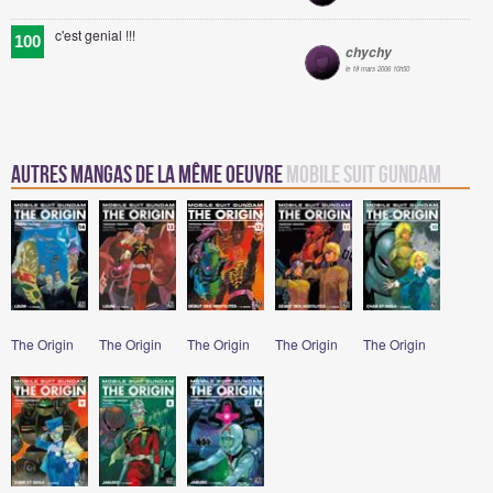
c'est genial !!!
100
chychy
le 18 mars 2006 10h50
Autres mangas de la même oeuvre
Mobile Suit Gundam
The Origin
The Origin
The Origin
The Origin
The Origin