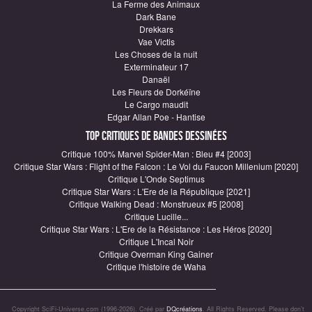
La Ferme des Animaux
Dark Bane
Drekkars
Vae Victis
Les Choses de la nuit
Exterminateur 17
Danaël
Les Fleurs de Dorkéïne
Le Cargo maudit
Edgar Allan Poe - Hantise
Top critiques de Bandes Dessinées
Critique 100% Marvel Spider-Man : Bleu #4 [2003]
Critique Star Wars : Flight of the Falcon : Le Vol du Faucon Millenium [2020]
Critique L'Onde Septimus
Critique Star Wars : L'Ere de la République [2021]
Critique Walking Dead : Monstrueux #5 [2008]
Critique Lucille...
Critique Star Wars : L'Ere de la Résistance : Les Héros [2020]
Critique L'Incal Noir
Critique Overman King Gainer
Critique l'histoire de Waha
Copyright SciFi-Universe.com (1996-2026). Créé par
DQcréations
. All Rights Reserved. Please don’t