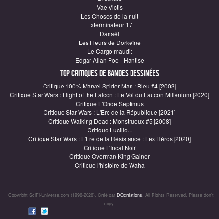
Vae Victis
Les Choses de la nuit
Exterminateur 17
Danaël
Les Fleurs de Dorkéïne
Le Cargo maudit
Edgar Allan Poe - Hantise
Top critiques de Bandes Dessinées
Critique 100% Marvel Spider-Man : Bleu #4 [2003]
Critique Star Wars : Flight of the Falcon : Le Vol du Faucon Millenium [2020]
Critique L'Onde Septimus
Critique Star Wars : L'Ere de la République [2021]
Critique Walking Dead : Monstrueux #5 [2008]
Critique Lucille...
Critique Star Wars : L'Ere de la Résistance : Les Héros [2020]
Critique L'Incal Noir
Critique Overman King Gainer
Critique l'histoire de Waha
Copyright SciFi-Universe.com (1996-2026). Créé par
DQcréations
. All Rights Reserved. Please don’t
copy.