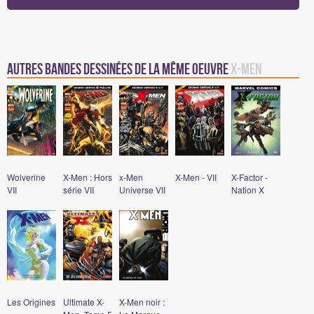
Autres bandes dessinées de la même oeuvre
X-Men
Wolverine
X-Men : Hors
x-Men
X-Men - VII
X-Factor -
VII
série VII
Universe VII
Nation X
Les Origines
Ultimate X-
X-Men noir :