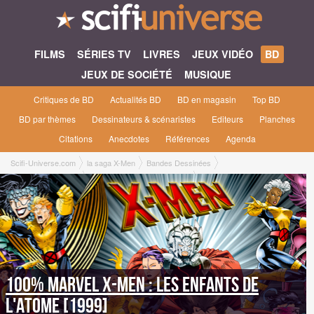
FILMS
SÉRIES TV
LIVRES
JEUX VIDÉO
BD
JEUX DE SOCIÉTÉ
MUSIQUE
Critiques de BD
Actualités BD
BD en magasin
Top BD
BD par thèmes
Dessinateurs & scénaristes
Editeurs
Planches
Citations
Anecdotes
Références
Agenda
Scifi-Universe.com
la saga X-Men
Bandes Dessinées
100% Marvel X-Men
Les enfants de l'atome [1999]
100% Marvel X-Men : Les enfants de
l'atome [1999]