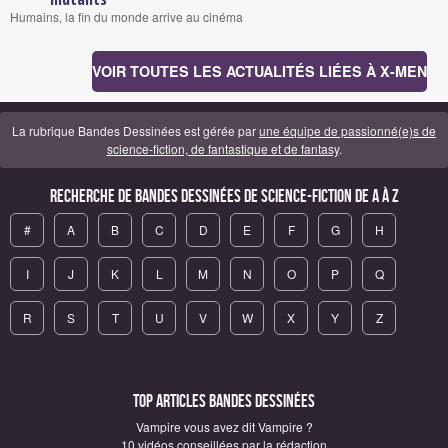
Humains, la fin du monde arrive au cinéma
VOIR TOUTES LES ACTUALITÉS LIÉES À X-MEN
La rubrique Bandes Dessinées est gérée par
une équipe de passionné(e)s de
science-fiction, de fantastique et de fantasy
.
Recherche de Bandes Dessinées de science-fiction de A à Z
#
A
B
C
D
E
F
G
H
I
J
K
L
M
N
O
P
Q
R
S
T
U
V
W
X
Y
Z
Top articles Bandes Dessinées
Vampire vous avez dit Vampire ?
10 vidéos conseillées par la rédaction