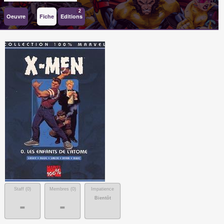
2
Oeuvre
Fiche
Editions
Staff (
0
)
Membres (
0
)
Impatience
Bientôt
-
-