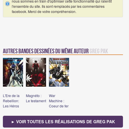
nous sommes en train d'optimiser cette fonctionnalité qui ralentit
l'ensemble du site. Ils sont remplacés par les commentaires
facebook. Merci de votre compréhension.
Autres Bandes Dessinées du même auteur
Greg Pak
L'Ere de la
Magnéto :
War
Rebellion:
Le testament
Machine :
Les Héros
Coeur de fer
► VOIR TOUTES LES RÉALISATIONS DE GREG PAK