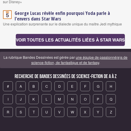
sur Disney+
George Lucas révèle enfin pourquoi Yoda parle à
Mai
5
l'envers dans Star Wars
Une explication surprenante sur le dialecte unique du maître Jedi mythique
VOIR TOUTES LES ACTUALITÉS LIÉES À STAR WARS
La rubrique Bandes Dessinées est gérée par
une équipe de passionné(e)s de
science-fiction, de fantastique et de fantasy
.
Recherche de Bandes Dessinées de science-fiction de A à Z
#
A
B
C
D
E
F
G
H
I
J
K
L
M
N
O
P
Q
R
S
T
U
V
W
X
Y
Z