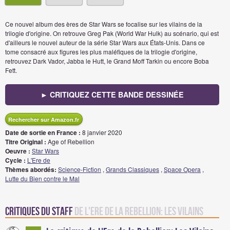
Ce nouvel album des ères de Star Wars se focalise sur les vilains de la
trilogie d'origine. On retrouve Greg Pak (World War Hulk) au scénario, qui est
d'ailleurs le nouvel auteur de la série Star Wars aux États-Unis. Dans ce
tome consacré aux figures les plus maléfiques de la trilogie d'origine,
retrouvez Dark Vador, Jabba le Hutt, le Grand Moff Tarkin ou encore Boba
Fett.
► CRITIQUEZ CETTE BANDE DESSINÉE
Rechercher sur Amazon.fr
Date de sortie en France :
8 janvier 2020
Titre Original :
Age of Rebellion
Oeuvre :
Star Wars
Cycle :
L'Ere de
Thèmes abordés:
Science-Fiction
,
Grands Classiques
,
Space Opera
,
Lutte du Bien contre le Mal
Critiques du staff
de L'Ere de la Rebellion: Les Vilains