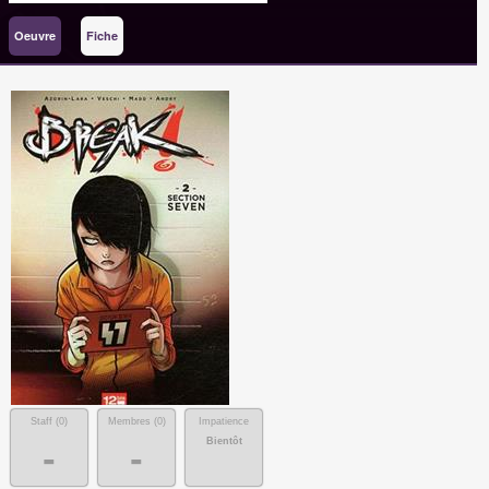
Oeuvre
Fiche
Staff (
0
)
Membres (
0
)
Impatience
Bientôt
-
-