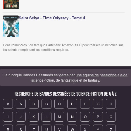
Saint Seiya - Time Odyssey - Tome 4
Liens rémunérés : en tant que Partenaire Amazon, SFU peut réaliser un bénéfice sur
les achats remplissant les conditions requises.
La rubrique Bandes Dessinées est gérée par
une équipe de passionné(e)s de
science-fiction, de fantastique et de fantasy
.
Recherche de Bandes Dessinées de science-fiction de A à Z
#
A
B
C
D
E
F
G
H
I
J
K
L
M
N
O
P
Q
R
S
T
U
V
W
X
Y
Z