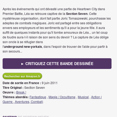
Après les événements qui ont dévasté une partie de Heartown City dans
Premier Battle, Léa se retrouve captive de la
Section Seven
. Cette
mystérieuse organisation, dont fait partie Joric Tomaszewski, pourchasse les
adeptes de combats magiques. Joric est partagé entre ses obligations
envers ses employeurs et les sentiments qu'il a pour la jeune fille. Il aura
suffit de quelques instants pour qu'il tombe amoureux de Léa... un tel coup
de foudre aura-t-il raison de son sens du devoir ? La capture de Léa oblige
son oncle à se réfugier dans
l'
underground
new-yorkais
, dans l'espoir de trouver de l'aide pour partir à
son secours...
► CRITIQUEZ CETTE BANDE DESSINÉE
Rechercher sur Amazon.fr
Date de sortie en France :
9 juin 2011
Titre Original :
Section Seven
Oeuvre :
Break !
Thèmes abordés:
Fantastique
,
Magie / Occultisme
,
Musical
,
Action (
Guerre , Aventures, Combat)