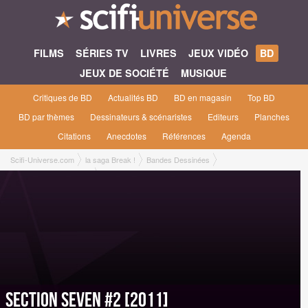
FILMS
SÉRIES TV
LIVRES
JEUX VIDÉO
BD
JEUX DE SOCIÉTÉ
MUSIQUE
Critiques de BD
Actualités BD
BD en magasin
Top BD
BD par thèmes
Dessinateurs & scénaristes
Editeurs
Planches
Citations
Anecdotes
Références
Agenda
Scifi-Universe.com
la saga Break !
Bandes Dessinées
Section Seven #2 [2011]
Section Seven #2 [2011]