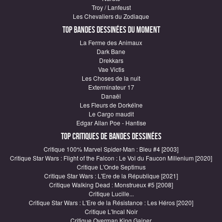
Troy / Lanfeust
Les Chevaliers du Zodiaque
Top Bandes Dessinées du moment
La Ferme des Animaux
Dark Bane
Drekkars
Vae Victis
Les Choses de la nuit
Exterminateur 17
Danaël
Les Fleurs de Dorkéïne
Le Cargo maudit
Edgar Allan Poe - Hantise
Top critiques de Bandes Dessinées
Critique 100% Marvel Spider-Man : Bleu #4 [2003]
Critique Star Wars : Flight of the Falcon : Le Vol du Faucon Millenium [2020]
Critique L'Onde Septimus
Critique Star Wars : L'Ere de la République [2021]
Critique Walking Dead : Monstrueux #5 [2008]
Critique Lucille...
Critique Star Wars : L'Ere de la Résistance : Les Héros [2020]
Critique L'Incal Noir
Critique Overman King Gainer