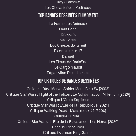
Troy / Lanfeust
Les Chevaliers du Zodiaque
Top Bandes Dessinées du moment
La Ferme des Animaux
Dark Bane
Drekkars
Vae Victis
Les Choses de la nuit
Exterminateur 17
Danaël
Les Fleurs de Dorkéïne
Le Cargo maudit
Edgar Allan Poe - Hantise
Top critiques de Bandes Dessinées
Critique 100% Marvel Spider-Man : Bleu #4 [2003]
Critique Star Wars : Flight of the Falcon : Le Vol du Faucon Millenium [2020]
Critique L'Onde Septimus
Critique Star Wars : L'Ere de la République [2021]
Critique Walking Dead : Monstrueux #5 [2008]
Critique Lucille...
Critique Star Wars : L'Ere de la Résistance : Les Héros [2020]
Critique L'Incal Noir
Critique Overman King Gainer