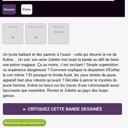
Oeuvre
Fiche
Staff (
0
)
Membres (
0
)
Impatience
Bientôt
-
-
Un lycée barbant et des parents à l’ouest : voilà qui résume la vie de
Koline… Un soir, son amie Juliette met toute la bande au défi de boire
une potion magique. Ça au moins, c’est excitant ! Simple superstition
ou expérience dangereuse ? Comment expliquer la disparition d’Esther,
le soir même ? Et pourquoi le timide Aurel, les yeux teintés de jaune,
apparaît bien plus robuste qu’avant ? Décidée à percer le mystère du
jeune homme, Koline se lance sur les traces d’une communauté aussi
fascinante que meurtrière. Roméo et Juliette au pays des loups-
garous…
► CRITIQUEZ CETTE BANDE DESSINÉE
Rechercher sur Amazon.fr