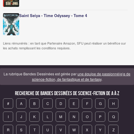
Saint Seiya - Time Odyssey - Tome 4
Liens rémunérés : en tant que Partenaire Amazon, SFU peut réaliser un bénéfice sur
les achats remplissant les conditions requises.
La rubrique Bandes Dessinées est gérée par
une équipe de passionné(e)s de
science-fiction, de fantastique et de fantasy
.
Recherche de Bandes Dessinées de science-fiction de A à Z
#
A
B
C
D
E
F
G
H
I
J
K
L
M
N
O
P
Q
R
S
T
U
V
W
X
Y
Z