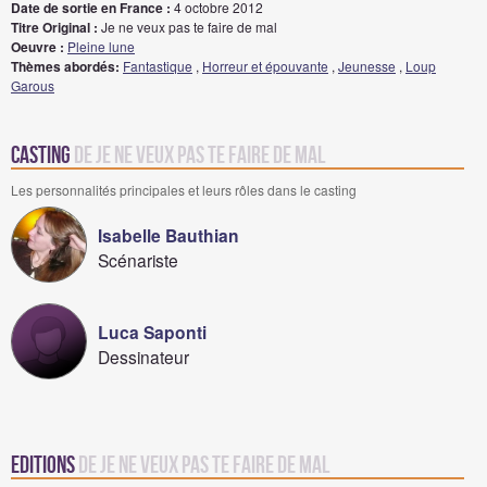
Date de sortie en France :
4 octobre 2012
Titre Original :
Je ne veux pas te faire de mal
Oeuvre :
Pleine lune
Thèmes abordés:
Fantastique
,
Horreur et épouvante
,
Jeunesse
,
Loup
Garous
Casting
de Je ne veux pas te faire de mal
Les personnalités principales et leurs rôles dans le casting
Isabelle Bauthian
Scénariste
Luca Saponti
Dessinateur
Editions
de Je ne veux pas te faire de mal