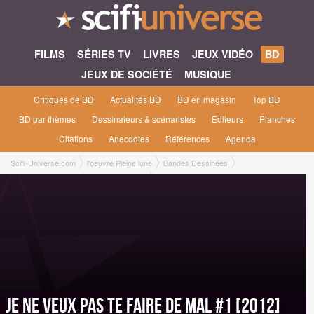
FILMS
SÉRIES TV
LIVRES
JEUX VIDÉO
BD
JEUX DE SOCIÉTÉ
MUSIQUE
Critiques de BD
Actualités BD
BD en magasin
Top BD
BD par thèmes
Dessinateurs & scénaristes
Editeurs
Planches
Citations
Anecdotes
Références
Agenda
Scifi-Universe.com
l'oeuvre Pleine lune
Bandes Dessinées
Je ne veux pas te faire de mal #1 [2012]
Je ne veux pas te faire de mal #1 [2012]