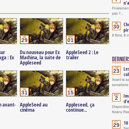
n'
Finalement
pas ?...
Ch
Mai
30
pi
8 films, 8
mai
mars
29
01
sur
Du nouveau pour Ex
AppleSeed 2 : Le
ga : Ex
Machina, la suite de
trailer
Dernier
Appleseed
Le
Juin
23
cu
Avant la s
sorcellerie
mai
avr.
31
15
Im
Mars
2
d’
n avant-
AppleSeed au
Appleseed, ça
Disponible
cinéma
continue...
Keanu Re
10
Oct.
29
Se