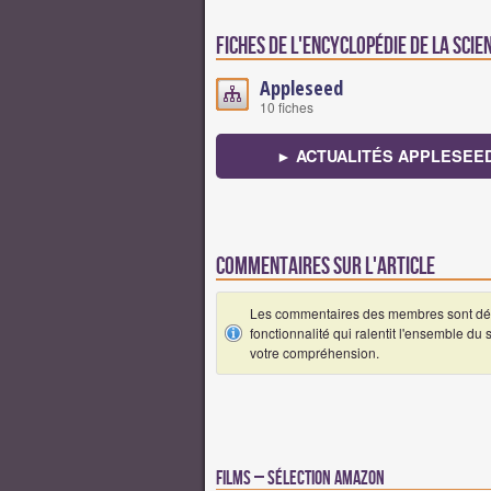
Fiches de l'encyclopédie de la scie
Appleseed
10 fiches
► ACTUALITÉS APPLESEE
Commentaires sur l'article
Les commentaires des membres sont désa
fonctionnalité qui ralentit l'ensemble du
votre compréhension.
Films – Sélection Amazon