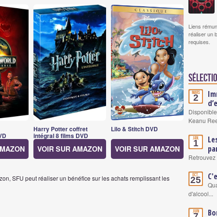
Liens rémun
réaliser un 
requises.
Sélectio
Im
Mars
2
d’
Disponible
Keanu Re
Harry Potter coffret
Lilo & Stitch DVD
VD
intégral 8 films DVD
Le
Jan.
1
pa
AMAZON
VOIR SUR AMAZON
VOIR SUR AMAZON
Retrouvez 
C'
Oct.
on, SFU peut réaliser un bénéfice sur les achats remplissant les
25
Qua
d'alcool...
Bo
Juin
7