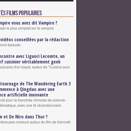
tés Films populaires
mpire vous avez dit Vampire ?
ssai le plus complet sur le vampire
 vidéos conseillées par la rédaction
cond épisode
ncontre avec Liguori Lecomte, un
ef cuisinier véritablement geek
exclusive d'un toqué, auteur de "Cuisine pour
 tournage de The Wandering Earth 3
mmence à Qingdao avec une
nce artificielle innovante
clé pour la franchise chinoise de science-
blématique, avec une IA révolutionnaire
w et De Niro dans Thor ?
breuses rumeurs autour du film de Kenneth