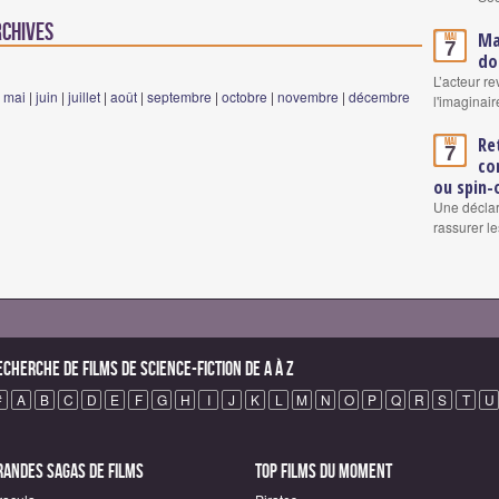
rchives
Ma
Mai
7
do
L’acteur re
|
mai
|
juin
|
juillet
|
août
|
septembre
|
octobre
|
novembre
|
décembre
l'imaginair
Re
Mai
7
co
ou spin-
Une déclar
rassurer le
echerche de Films de science-fiction de A à Z
#
A
B
C
D
E
F
G
H
I
J
K
L
M
N
O
P
Q
R
S
T
U
randes sagas de Films
Top Films du moment