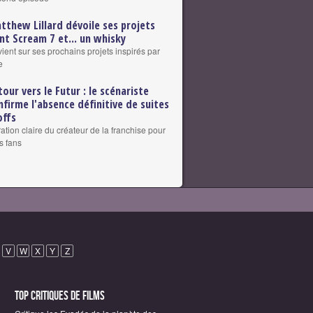
tthew Lillard dévoile ses projets
nt Scream 7 et... un whisky
vient sur ses prochains projets inspirés par
e
tour vers le Futur : le scénariste
nfirme l'absence définitive de suites
offs
ation claire du créateur de la franchise pour
s fans
V
W
X
Y
Z
Top critiques de Films