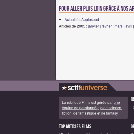
Pour aller plus loin grâce à nos a
Actualités Appleseed
Articles de 2005 :
janvier
|
février
|
mars
|
avril
R
La rubrique Films est gérée par
une
équipe de passionné(e)s de science-
fiction, de fantastique et de fantasy
.
Top articles Films
G