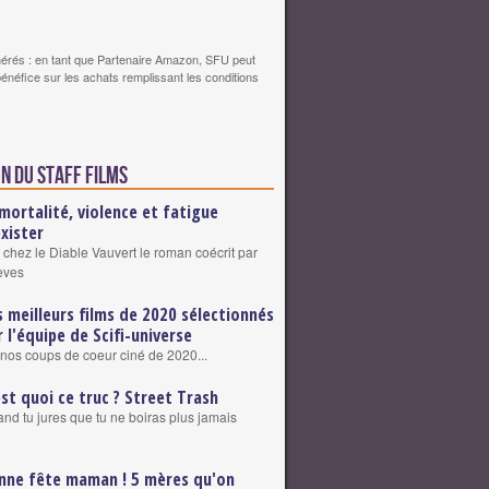
érés : en tant que Partenaire Amazon, SFU peut
bénéfice sur les achats remplissant les conditions
n du staff Films
mortalité, violence et fatigue
exister
 chez le Diable Vauvert le roman coécrit par
eves
s meilleurs films de 2020 sélectionnés
r l'équipe de Scifi-universe
nos coups de coeur ciné de 2020...
est quoi ce truc ? Street Trash
nd tu jures que tu ne boiras plus jamais
nne fête maman ! 5 mères qu'on