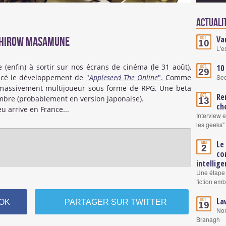
Actuali
Va
 Shirow Masamune
Oct.
10
L'e
 (enfin) à sortir sur nos écrans de cinéma (le 31 août),
10
Oct.
29
ncé le développement de
"
Appleseed The Online
".
Comme
Se
eu massivement multijoueur sous forme de RPG. Une beta
Re
Oct.
mbre (probablement en version japonaise).
13
ch
eu arrive en France...
Interview 
les geeks"
Le
Mai
2
co
intellige
Une étape 
fiction em
La
Oct.
OK
PARTAGER SUR TWITTER
19
Nom
Branagh