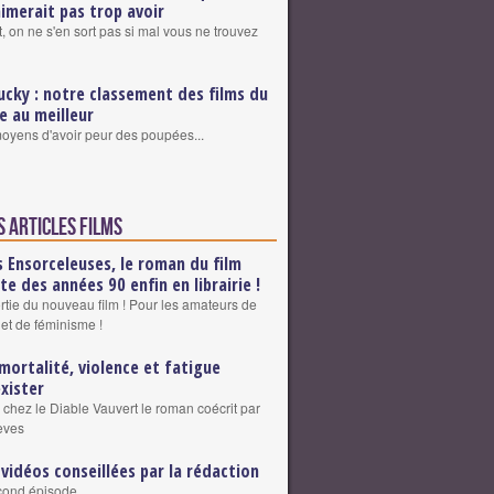
aimerait pas trop avoir
, on ne s'en sort pas si mal vous ne trouvez
ucky : notre classement des films du
re au meilleur
 moyens d'avoir peur des poupées...
s articles Films
s Ensorceleuses, le roman du film
lte des années 90 enfin en librairie !
ortie du nouveau film ! Pour les amateurs de
 et de féminisme !
mortalité, violence et fatigue
exister
 chez le Diable Vauvert le roman coécrit par
eves
 vidéos conseillées par la rédaction
cond épisode