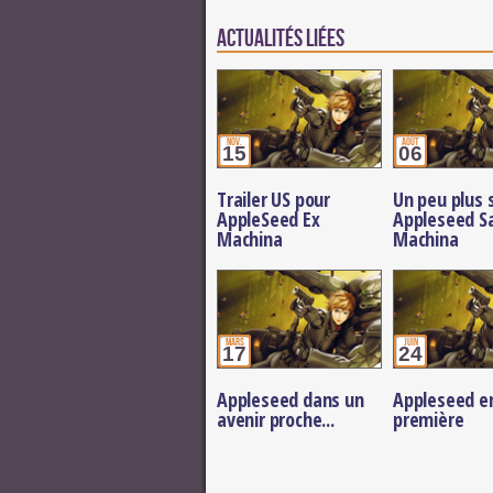
Actualités Liées
nov.
août
15
06
Trailer US pour
Un peu plus 
AppleSeed Ex
Appleseed Sa
Machina
Machina
mars
juin
17
24
Appleseed dans un
Appleseed e
avenir proche...
première