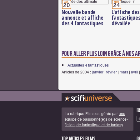
avr.
mars
20
24
Nouvelle bande
L'affiche des
annonce et affiche
fantastique
des 4 fantastiques
dévoilée
Pour aller plus loin grâce à nos a
Actualités 4 fantastiques
Articles de 2004 :
janvier
|
février
|
mars
|
avril
R
La rubrique Films est gérée par
une
équipe de passionné(e)s de science-
fiction, de fantastique et de fantasy
.
Top articles Films
G