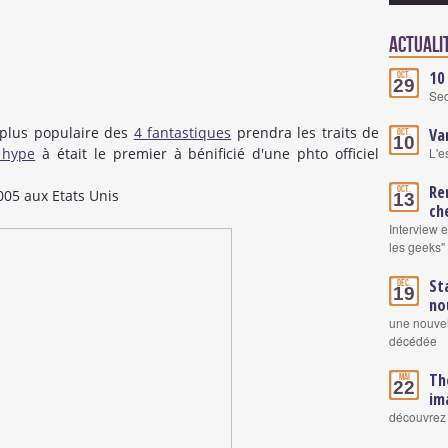
Actuali
10
Oct.
29
Se
e plus populaire des
4 fantastiques
prendra les traits de
Va
Oct.
10
 hype
à était le premier à bénificié d'une phto officiel
L'e
Re
Oct.
2005 aux Etats Unis
13
ch
Interview 
les geeks"
St
Déc.
19
no
une nouvel
décédée
Th
Mai
22
im
découvrez 