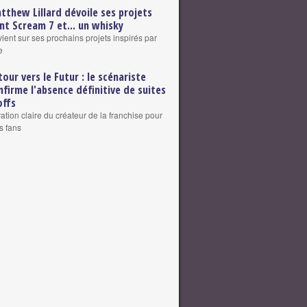
tthew Lillard dévoile ses projets
nt Scream 7 et... un whisky
vient sur ses prochains projets inspirés par
e
tour vers le Futur : le scénariste
nfirme l'absence définitive de suites
offs
ation claire du créateur de la franchise pour
s fans