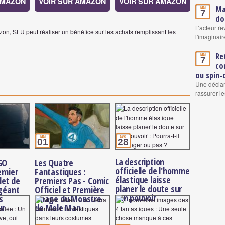
AMAZON
VOIR SUR AMAZON
VOIR SUR AMAZON
Ma
Mai
7
do
L’acteur re
on, SFU peut réaliser un bénéfice sur les achats remplissant les
l'imaginair
Re
Mai
7
co
ou spin-
Une déclar
rassurer le
mai
avr.
01
28
La description
GO
Les Quatre
officielle de l'homme
remier
Fantastiques :
élastique laisse
let de
Premiers Pas - Comic
planer le doute sur
 géant
Officiel et Première
son pouvoir
s
Image du Monstre
ur
de Mole Man