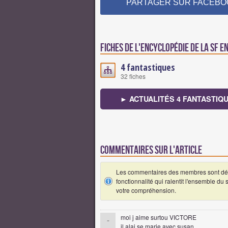
PARTAGER SUR FACEBO
Fiches de l'encyclopédie de la SF e
4 fantastiques
32 fiches
► ACTUALITÉS 4 FANTASTIQ
Commentaires sur l'article
Les commentaires des membres sont désa
fonctionnalité qui ralentit l'ensemble du
votre compréhension.
moi j aime surtou VICTORE
-
il alai se marie avec susan