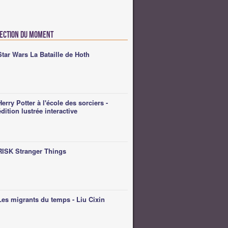
lection du moment
Star Wars La Bataille de Hoth
Herry Potter à l'école des sorciers -
édition lustrée interactive
RISK Stranger Things
Les migrants du temps - Liu Cixin