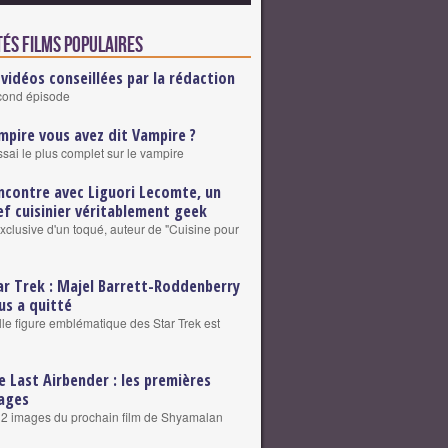
tés Films populaires
 vidéos conseillées par la rédaction
cond épisode
mpire vous avez dit Vampire ?
ssai le plus complet sur le vampire
ncontre avec Liguori Lecomte, un
ef cuisinier véritablement geek
exclusive d'un toqué, auteur de "Cuisine pour
ar Trek : Majel Barrett-Roddenberry
us a quitté
le figure emblématique des Star Trek est
e Last Airbender : les premières
ages
2 images du prochain film de Shyamalan