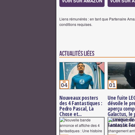
VOIR SUR AMAZON
VOIR SUR 
Liens rémunérés : en tant que Partenaire Amaz
conditions requises.
Actualités Liées
mai
mai
04
01
Nouveaux posters
Une fuite LE
des 4 Fantastiques :
dévoile le p
Pedro Pascal, La
aperçu comp
Chose et...
Galactus, le
cosmique de
Fantastic Fo