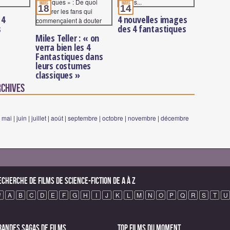
mars
mars
18
14
 4
4 nouvelles images
s
des 4 fantastiques
Miles Teller : « on
verra bien les 4
Fantastiques dans
leurs costumes
classiques »
rchives
|
mai
|
juin
|
juillet
|
août
|
septembre
|
octobre
|
novembre
|
décembre
echerche de Films de science-fiction de A à Z
#
A
B
C
D
E
F
G
H
I
J
K
L
M
N
O
P
Q
R
S
T
U
randes sagas de Films
Top Films du moment