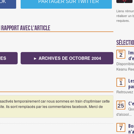
OK
PARTAGER SUR TWITTER
Liens rémun
réaliser un 
requises.
n rapport avec l'article
Sélectio
Im
Mars
2
d’
UES
► ARCHIVES DE OCTOBRE 2004
Disponible
Keanu Re
Le
Jan.
1
pa
Retrouvez 
ctivés temporairement car nous sommes en train d'optimiser cette
C'
Oct.
25
 site. Ils sont remplacés par les commentaires facebook. Merci de
Qua
d'alcool...
Bo
Juin
7
n'