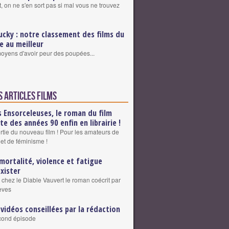
, on ne s'en sort pas si mal vous ne trouvez
ucky : notre classement des films du
re au meilleur
 moyens d'avoir peur des poupées...
s articles Films
s Ensorceleuses, le roman du film
lte des années 90 enfin en librairie !
ortie du nouveau film ! Pour les amateurs de
 et de féminisme !
mortalité, violence et fatigue
exister
 chez le Diable Vauvert le roman coécrit par
eves
 vidéos conseillées par la rédaction
cond épisode