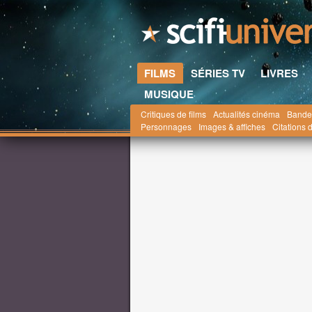
FILMS
SÉRIES TV
LIVRES
MUSIQUE
Critiques de films
Actualités cinéma
Bande
Scifi-Universe.com
Films
Actualités
octobr
Personnages
Images & affiches
Citations d