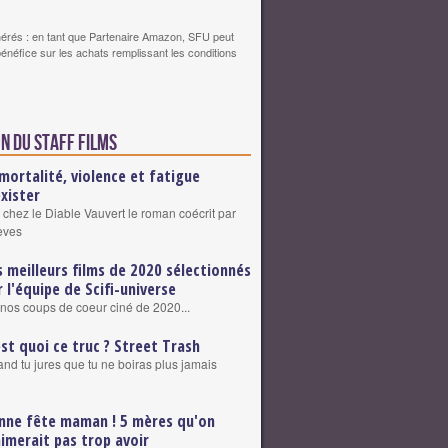
érés : en tant que Partenaire Amazon, SFU peut
bénéfice sur les achats remplissant les conditions
n du staff Films
mortalité, violence et fatigue
exister
 chez le Diable Vauvert le roman coécrit par
eves
s meilleurs films de 2020 sélectionnés
r l'équipe de Scifi-universe
nos coups de coeur ciné de 2020...
est quoi ce truc ? Street Trash
nd tu jures que tu ne boiras plus jamais
nne fête maman ! 5 mères qu'on
aimerait pas trop avoir