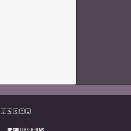
V
W
X
Y
Z
Top critiques de Films