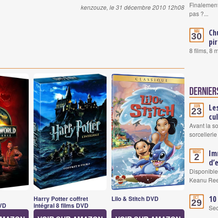
Finalement
kenzouze, le 31 décembre 2010 12h08
pas ?...
Ch
Mai
30
pi
8 films, 8
Dernier
Le
Juin
23
cu
Avant la s
sorcellerie
Im
Mars
2
d’
Disponible
Keanu Re
10
Harry Potter coffret
Lilo & Stitch DVD
Oct.
29
VD
intégral 8 films DVD
Se