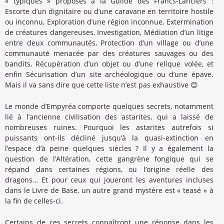
« typiques » proposés à la Guilde des Francs-Lanciers :
Escorte d’un dignitaire ou d’une caravane en territoire hostile
ou inconnu, Exploration d’une région inconnue, Extermination
de créatures dangereuses, Investigation, Médiation d’un litige
entre deux communautés, Protection d’un village ou d’une
communauté menacée par des créatures sauvages ou des
bandits, Récupération d’un objet ou d’une relique volée, et
enfin Sécurisation d’un site archéologique ou d’une épave.
Mais il va sans dire que cette liste n’est pas exhaustive 😊
Le monde d’Empyréa comporte quelques secrets, notamment
lié à l’ancienne civilisation des astarites, qui a laissé de
nombreuses ruines. Pourquoi les astarites autrefois si
puissants ont-ils décliné jusqu’à la quasi-extinction en
l’espace d’à peine quelques siècles ? Il y a également la
question de l’Altération, cette gangrène fongique qui se
répand dans certaines régions, ou l’origine réelle des
dragons… Et pour ceux qui joueront les aventures incluses
dans le Livre de Base, un autre grand mystère est « teasé » à
la fin de celles-ci.
Certains de ces secrets connaîtront une réponse dans les