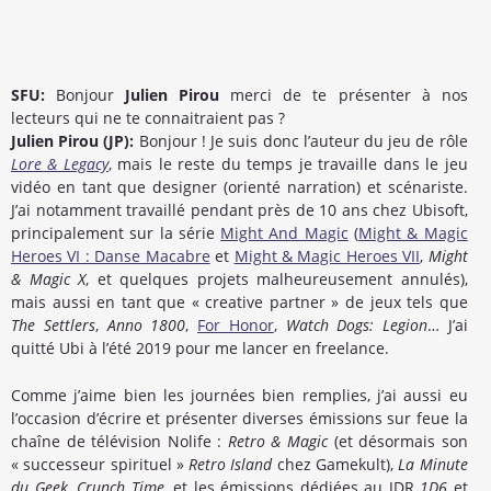
SFU:
Bonjour
Julien Pirou
merci de te présenter à nos
lecteurs qui ne te connaitraient pas ?
Julien Pirou (JP):
Bonjour ! Je suis donc l’auteur du jeu de rôle
Lore & Legacy
, mais le reste du temps je travaille dans le jeu
vidéo en tant que designer (orienté narration) et scénariste.
J’ai notamment travaillé pendant près de 10 ans chez Ubisoft,
principalement sur la série
Might And Magic
(
Might & Magic
Heroes VI : Danse Macabre
et
Might & Magic Heroes VII
,
Might
& Magic X
, et quelques projets malheureusement annulés),
mais aussi en tant que « creative partner » de jeux tels que
The Settlers
,
Anno 1800
,
For Honor
,
Watch Dogs: Legion
… J’ai
quitté Ubi à l’été 2019 pour me lancer en freelance.
Comme j’aime bien les journées bien remplies, j’ai aussi eu
l’occasion d’écrire et présenter diverses émissions sur feue la
chaîne de télévision Nolife :
Retro & Magic
(et désormais son
« successeur spirituel »
Retro Island
chez Gamekult),
La Minute
du Geek
,
Crunch Time
, et les émissions dédiées au JDR
1D6
et