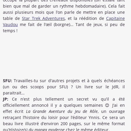
bien que mal de garder un rythme hebdomadaire). Cela fait
aussi plusieurs mois que l’on parle de mettre en place une
table de
Star Trek Adventures
, et la réédition de
Capitaine
Vaudou
me fait de l’œil (borgne)… Tant de jeux, si peu de
temps !
SFU:
Travailles-tu sur d'autres projets et à quels échéances
(un ou des scoops pour SFU) ? Un livre sur le JdR, il
paraitrait…
JP:
Ce n’est plus tellement un secret vu qu’il a été
officiellement annoncé il y a quelques semaines 😊 J’ai en
effet écrit
La Grande Aventure du Jeu de Rôle
, un ouvrage
retraçant l’histoire du loisir pour l’éditeur Ynnis. Ce sera un
beau livre illustré d’environ 200 pages, sur le même format
qu’
Histoire(s) du manga moderne
chez le même éditeur.