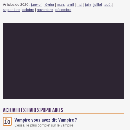
Articles de 2020 :
janvier
|
février
|
mars
|
avril
|
mai
|
juin
|
juillet
|
août
|
septembre
|
octobre
|
novembre
|
décembre
Actualités Livres populaires
Vampire vous avez dit Vampire ?
Oct.
10
L'essai le plus complet sur le vampire