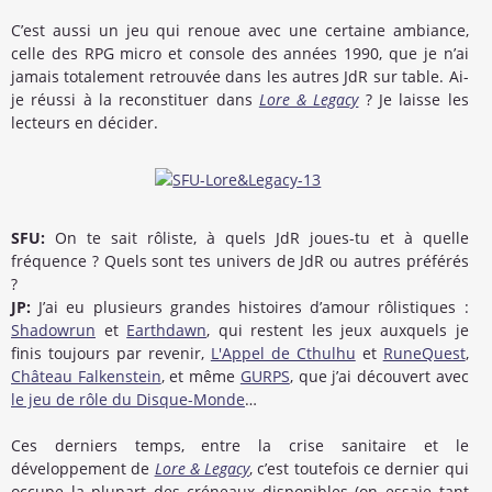
C’est aussi un jeu qui renoue avec une certaine ambiance,
celle des RPG micro et console des années 1990, que je n’ai
jamais totalement retrouvée dans les autres JdR sur table. Ai-
je réussi à la reconstituer dans
Lore & Legacy
? Je laisse les
lecteurs en décider.
SFU:
On te sait rôliste, à quels JdR joues-tu et à quelle
fréquence ? Quels sont tes univers de JdR ou autres préférés
?
JP:
J’ai eu plusieurs grandes histoires d’amour rôlistiques :
Shadowrun
et
Earthdawn
, qui restent les jeux auxquels je
finis toujours par revenir,
L'Appel de Cthulhu
et
RuneQuest
,
Château Falkenstein
, et même
GURPS
, que j’ai découvert avec
le jeu de rôle du Disque-Monde
…
Ces derniers temps, entre la crise sanitaire et le
développement de
Lore & Legacy
, c’est toutefois ce dernier qui
occupe la plupart des créneaux disponibles (on essaie tant