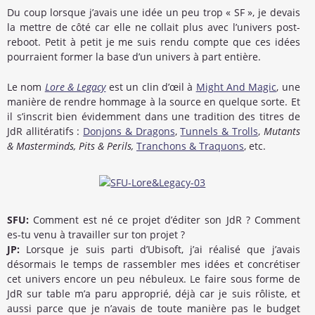
Du coup lorsque j’avais une idée un peu trop « SF », je devais
la mettre de côté car elle ne collait plus avec l’univers post-
reboot. Petit à petit je me suis rendu compte que ces idées
pourraient former la base d’un univers à part entière.
Le nom
Lore & Legacy
est un clin d’œil à
Might And Magic
, une
manière de rendre hommage à la source en quelque sorte. Et
il s’inscrit bien évidemment dans une tradition des titres de
JdR allitératifs :
Donjons & Dragons
,
Tunnels & Trolls
,
Mutants
& Masterminds, Pits & Perils,
Tranchons & Traquons
, etc.
SFU:
Comment est né ce projet d’éditer son JdR ? Comment
es-tu venu à travailler sur ton projet ?
JP:
Lorsque je suis parti d’Ubisoft, j’ai réalisé que j’avais
désormais le temps de rassembler mes idées et concrétiser
cet univers encore un peu nébuleux. Le faire sous forme de
JdR sur table m’a paru approprié, déjà car je suis rôliste, et
aussi parce que je n’avais de toute manière pas le budget