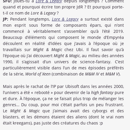
SFU:
Joues-tu à
Lore & Legacy
depuis longtemps ? Comment
quand et pourquoi écrire ton propre JdR ? Et pourquoi porte-
t-il ce nom de
Lore & Legacy
?
JP:
Pendant longtemps,
Lore & Legacy
a surtout existé dans
mon esprit sous forme de composants épars, qui n’ont
commencé à véritablement s’assembler qu’à l’été 2019.
Beaucoup d’éléments qui composent le monde d’Empyréa
découlent en réalité d’idées que j’avais à l’époque où je
travaillais sur
Might & Magic
chez Ubi. Il faut savoir qu’à
l’époque où j’ai découvert
Might & Magic
, au milieu des années
1990, il s’agissait d’un univers de science-fantasy. C’est
particulièrement visible dans l’un de mes épisodes préférés
de la série,
World of Xeen
(combinaison de
M&M IV
et
M&M V
).
Mais après le rachat de l’IP par Ubisoft dans les années 2000,
l’univers a été « rebooté » pour devenir de la
high fantasy
pure
et dure. À l’époque, ça ne se faisait plus trop de mélanger les
genres… Du coup, pour moi c’était parfois un peu frustrant.
Le
Might & Magic
que j’aimais avait des cyborgs et des
blasters, et les démons étaient des aliens (dont le vrai nom
était kreegans), pas juste des créatures du chaos :p