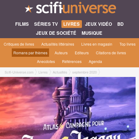
FILMS
SÉRIES TV
LIVRES
JEUX VIDÉO
BD
JEUX DE SOCIÉTÉ
MUSIQUE
Critiques de livres
Actualités littéraires
Livres en magasin
Top livres
Romans par thèmes
Auteurs
Editeurs
Citations de livres
Anecdotes
Références
Agenda
Scifi-Universe.com
Livres
Actualités
septembre 2020
Interview de Julien Pirou l'auteur du JdR Lore & Legacy