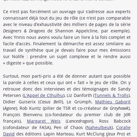
Ce n’est pas forcément un ouvrage qui s’adresse aux experts
connaissant déjà tout du jeu de rôle (ce n’est pas comparable
avec le niveau d’exhaustivité des milliers de pages de la série
Designers & Dragons
de Shannon Appelcline, par exemple).
Avec Ynnis nous avons voulu faire un livre à la fois complet et
facile d’accès. Finalement la démarche est assez similaire au
travail de synthèse que je devais faire pour mes émissions
sur Nolife : prendre un sujet complexe et le rendre aussi
« digeste » que possible.
Surtout, mon parti-pris a été de donner autant que possible
la parole à celles et ceux qui ont « fait » le jeu de rôle. On y
retrouve donc des interviews et des témoignages de Sandy
Petersen (
L'Appel de Cthulhu
), Liz Danforth (
Tunnels & Trolls
),
Didier Guiserix (
Casus Belli
), Le Grümph,
Mathieu Gaborit
(
Agone
), Rob Kuntz (pilier de TSR et co-créateur de
Greyhawk
),
François Bienvenu (co-fondateur du premier club de JdR
français),
Margaret Weis
(
Lancedragon
), Ross Babcock
(cofondateur de FASA), Pen of Chaos (
Naheulbeuk
),
Coralie
David
des éditions Lapin Marteau, Kurt McClung (
Jeux Pro
) et