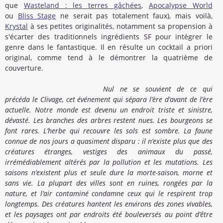
que
Wasteland : les terres gâchées
,
Apocalypse World
ou
Bliss Stage
ne serait pas totalement faux), mais voilà,
Krystal
à ses petites originalités, notamment sa propension à
s'écarter des traditionnels ingrédients SF pour intégrer le
genre dans le fantastique. Il en résulte un cocktail a priori
original, comme tend à le démontrer la quatrième de
couverture.
Nul ne se souvient de ce qui
précéda le Clivage, cet événement qui sépara l’ère d’avant de l’ère
actuelle. Notre monde est devenu un endroit triste et sinistre,
dévasté. Les branches des arbres restent nues. Les bourgeons se
font rares. L’herbe qui recouvre les sols est sombre. La faune
connue de nos jours a quasiment disparu : il n’existe plus que des
créatures étranges, vestiges des animaux du passé,
irrémédiablement altérés par la pollution et les mutations. Les
saisons n’existent plus et seule dure la morte-saison, morne et
sans vie. La plupart des villes sont en ruines, rongées par la
nature, et l’air contaminé condamne ceux qui le respirent trop
longtemps. Des créatures hantent les environs des zones vivables,
et les paysages ont par endroits été bouleversés au point d’être