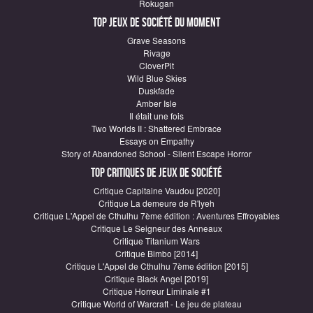
Rokugan
Top Jeux de société du moment
Grave Seasons
Rivage
CloverPit
Wild Blue Skies
Duskfade
Amber Isle
Il était une fois
Two Worlds II : Shattered Embrace
Essays on Empathy
Story of Abandoned School - Silent Escape Horror
Top critiques de Jeux de société
Critique Capitaine Vaudou [2020]
Critique La demeure de R'lyeh
Critique L'Appel de Cthulhu 7ème édition : Aventures Effroyables
Critique Le Seigneur des Anneaux
Critique Titanium Wars
Critique Bimbo [2014]
Critique L'Appel de Cthulhu 7ème édition [2015]
Critique Black Angel [2019]
Critique Horreur Liminale #1
Critique World of Warcraft - Le jeu de plateau