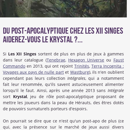
Du post-apocalyptique chez les XII Singes
Aiderez-vous le Krystal ?...
Si
Les XII Singes
sortent de plus en plus de jeux à gammes
dans leur catalogue (
Tenebrae
,
Hexagon Universe
ou
Faust
Commando
en 2013, qui ont rejoint
Trinités
,
Terra Incognita :
Voyages aux pays de nulle part
et
Wastburg
), ils n'en oublient
cependant pas leurs collection
Intégrales
, qui a notamment
fait leur renommée, qu'ils savent astucieusement alimenter
lorsqu'il le faut. Ainsi, après une année 2013 sans
Intégrale
sort
Krystal
, jeu de rôle post-apocalyptique proposant de
mettre les joueurs dans la peau de Hérauts, des êtres dotés
de pouvoirs surnaturels porteurs d'espoirs.
On pourrait se dire que ce n'est qu'un post-apo de plus (ce
qui, avec la présence sur le marché de jeux aussi divers