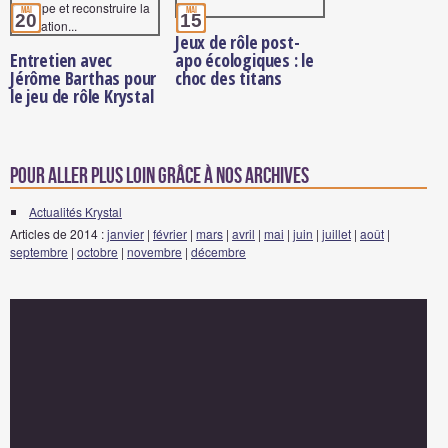
mai
mai
20
15
Jeux de rôle post-
Entretien avec
apo écologiques : le
Jérôme Barthas pour
choc des titans
le jeu de rôle Krystal
Pour aller plus loin grâce à nos archives
Actualités Krystal
Articles de 2014 :
janvier
|
février
|
mars
|
avril
|
mai
|
juin
|
juillet
|
août
|
septembre
|
octobre
|
novembre
|
décembre