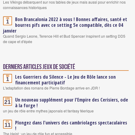
Les Vikings débarquent sur nos tables de jeux mais aussi pour enrichir nos
connaissances historiques
Bon Brancalonia 2022 à vous ! Bonnes affaires, santé et
Jan.
1
bourres pifs avec ce setting 5e compatible, dès ce 04
janvier
Quand Sergio Leone, Terence Hill et Bud Spencer inspirent un setting DD5
de cape et d'épée
Derniers articles Jeux de société
Les Guerriers du Silence - Le Jeu de Rôle lance son
Mai
1
financement participatif
L'adaptation des romans de Pierre Bordage arrive en JDR !
Un nouveau supplément pour l'Empire des Cerisiers, ode
Avril
21
à la forge !
un jeu de rôle entre mythes japonais et fantasy féerique
Plongez dans l'univers des cambriolages spectaculaires
Fév.
11
!
The Heist : un jeu de rôle fun et accessible