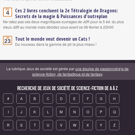
Ces 2 livres concluent la 2e Tétralogie de Dragons:
Fév.
4
Secrets de la magie & Puissances d'outreplan
Ne ratez pas ces deux magnifiques ouvrages de JdR pour la 5 éd. du plus
vieux JdR au monde mais décidez vous avant ce 06 février à 22h00
Tout le monde veut devenir un Cats !
Jan.
23
Du nouveau dans la gamme de jdr la plus miaou !
La rubrique Jeux de société est gérée par
une équipe de passionné(e)s de
science-fiction, de fantastique et de fantasy
.
Recherche de Jeux de société de science-fiction de A à Z
#
A
B
C
D
E
F
G
H
I
J
K
L
M
N
O
P
Q
R
S
T
U
V
W
X
Y
Z