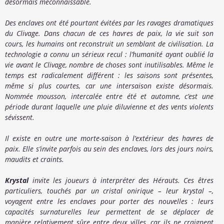
désormais méconnaissable.
Des enclaves ont été pourtant évitées par les ravages dramatiques
du Clivage. Dans chacun de ces havres de paix, la vie suit son
cours, les humains ont reconstruit un semblant de civilisation. La
technologie a connu un sérieux recul : l’humanité ayant oublié la
vie avant le Clivage, nombre de choses sont inutilisables. Même le
temps est radicalement différent : les saisons sont présentes,
même si plus courtes, car une intersaison existe désormais.
Nommée mousson, intercalée entre été et automne, c’est une
période durant laquelle une pluie diluvienne et des vents violents
sévissent.
Il existe en outre une morte-saison à l’extérieur des havres de
paix. Elle s’invite parfois au sein des enclaves, lors des jours noirs,
maudits et craints.
Krystal
invite les joueurs à interpréter des Hérauts. Ces êtres
particuliers, touchés par un cristal onirique – leur krystal –,
voyagent entre les enclaves pour porter des nouvelles : leurs
capacités surnaturelles leur permettent de se déplacer de
manière relativement sûre entre deux villes, car ils ne craignent