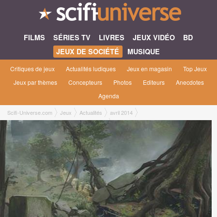
FILMS
SÉRIES TV
LIVRES
JEUX VIDÉO
BD
JEUX DE SOCIÉTÉ
MUSIQUE
Critiques de jeux
Actualités ludiques
Jeux en magasin
Top Jeux
Jeux par thèmes
Concepteurs
Photos
Editeurs
Anecdotes
Agenda
Scifi-Universe.com
Jeux
Actualités
avril 2014
Du post-apocalyptique chez les XII Singes