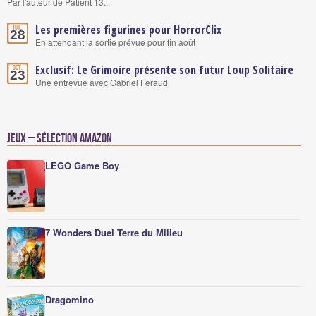
Par l'auteur de Patient 13...
Les premières figurines pour HorrorClix
Juil.
28
En attendant la sortie prévue pour fin août
Exclusif: Le Grimoire présente son futur Loup Solitaire
Oct.
23
Une entrevue avec Gabriel Feraud
Jeux – Sélection Amazon
LEGO Game Boy
7 Wonders Duel Terre du Milieu
Dragomino