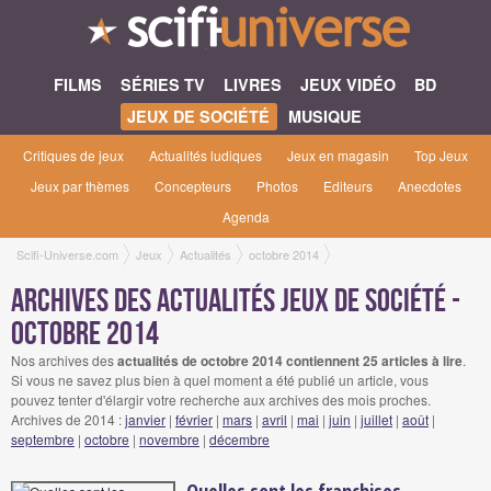
FILMS
SÉRIES TV
LIVRES
JEUX VIDÉO
BD
JEUX DE SOCIÉTÉ
MUSIQUE
Critiques de jeux
Actualités ludiques
Jeux en magasin
Top Jeux
Jeux par thèmes
Concepteurs
Photos
Editeurs
Anecdotes
Agenda
Scifi-Universe.com
Jeux
Actualités
octobre 2014
Archives des actualités jeux de société -
octobre 2014
Nos archives des
actualités de octobre 2014 contiennent 25 articles à lire
.
Si vous ne savez plus bien à quel moment a été publié un article, vous
pouvez tenter d'élargir votre recherche aux archives des mois proches.
Archives de 2014 :
janvier
|
février
|
mars
|
avril
|
mai
|
juin
|
juillet
|
août
|
septembre
|
octobre
|
novembre
|
décembre