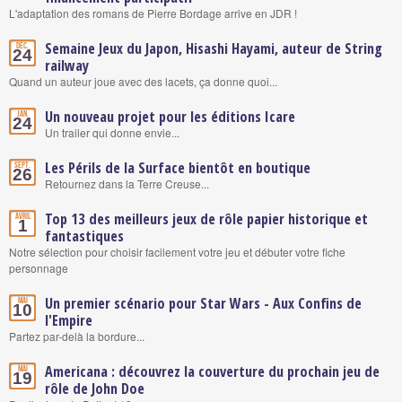
L'adaptation des romans de Pierre Bordage arrive en JDR !
Semaine Jeux du Japon, Hisashi Hayami, auteur de String
Déc.
24
railway
Quand un auteur joue avec des lacets, ça donne quoi...
Un nouveau projet pour les éditions Icare
Jan.
24
Un trailer qui donne envie...
Les Périls de la Surface bientôt en boutique
Sept.
26
Retournez dans la Terre Creuse...
Top 13 des meilleurs jeux de rôle papier historique et
Avril
1
fantastiques
Notre sélection pour choisir facilement votre jeu et débuter votre fiche
personnage
Un premier scénario pour Star Wars - Aux Confins de
Mai
10
l'Empire
Partez par-delà la bordure...
Americana : découvrez la couverture du prochain jeu de
Mai
19
rôle de John Doe