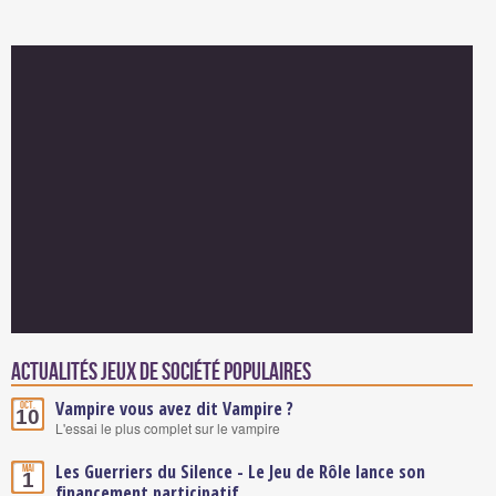
Actualités Jeux de société populaires
Vampire vous avez dit Vampire ?
Oct.
10
L'essai le plus complet sur le vampire
Les Guerriers du Silence - Le Jeu de Rôle lance son
Mai
1
financement participatif