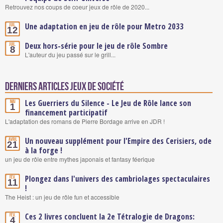
Retrouvez nos coups de coeur jeux de rôle de 2020...
Une adaptation en jeu de rôle pour Metro 2033
Juil.
12
Deux hors-série pour le jeu de rôle Sombre
Juil.
8
L'auteur du jeu passé sur le grill...
Derniers articles Jeux de société
Les Guerriers du Silence - Le Jeu de Rôle lance son
Mai
1
financement participatif
L'adaptation des romans de Pierre Bordage arrive en JDR !
Un nouveau supplément pour l'Empire des Cerisiers, ode
Avril
21
à la forge !
un jeu de rôle entre mythes japonais et fantasy féerique
Plongez dans l'univers des cambriolages spectaculaires
Fév.
11
!
The Heist : un jeu de rôle fun et accessible
Ces 2 livres concluent la 2e Tétralogie de Dragons:
Fév.
4