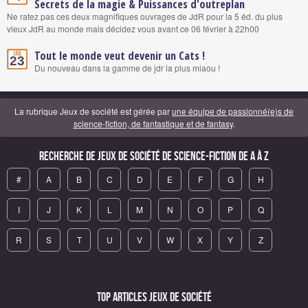
Secrets de la magie & Puissances d'outreplan
Ne ratez pas ces deux magnifiques ouvrages de JdR pour la 5 éd. du plus
vieux JdR au monde mais décidez vous avant ce 06 février à 22h00
Tout le monde veut devenir un Cats !
Jan.
23
Du nouveau dans la gamme de jdr la plus miaou !
La rubrique Jeux de société est gérée par
une équipe de passionné(e)s de
science-fiction, de fantastique et de fantasy
.
Recherche de Jeux de société de science-fiction de A à Z
#
A
B
C
D
E
F
G
H
I
J
K
L
M
N
O
P
Q
R
S
T
U
V
W
X
Y
Z
Top articles Jeux de société