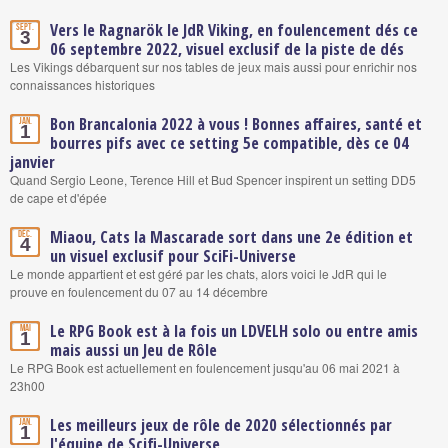
Vers le Ragnarök le JdR Viking, en foulencement dés ce
Sept.
3
06 septembre 2022, visuel exclusif de la piste de dés
Les Vikings débarquent sur nos tables de jeux mais aussi pour enrichir nos
connaissances historiques
Bon Brancalonia 2022 à vous ! Bonnes affaires, santé et
Jan.
1
bourres pifs avec ce setting 5e compatible, dès ce 04
janvier
Quand Sergio Leone, Terence Hill et Bud Spencer inspirent un setting DD5
de cape et d'épée
Miaou, Cats la Mascarade sort dans une 2e édition et
Déc.
4
un visuel exclusif pour SciFi-Universe
Le monde appartient et est géré par les chats, alors voici le JdR qui le
prouve en foulencement du 07 au 14 décembre
Le RPG Book est à la fois un LDVELH solo ou entre amis
Mai
1
mais aussi un Jeu de Rôle
Le RPG Book est actuellement en foulencement jusqu'au 06 mai 2021 à
23h00
Les meilleurs jeux de rôle de 2020 sélectionnés par
Jan.
1
l'équipe de Scifi-Universe