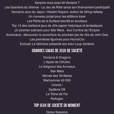
Vampire vous avez dit Vampire ?
Les Guerriers du Silence - Le Jeu de Rôle lance son financement participatif
Semaine Jeux du Japon, Hisashi Hayami, auteur de String railway
Un nouveau projet pour les éditions Icare
Les Périls de la Surface bientôt en boutique
Top 13 des meilleurs jeux de rôle papier historique et fantastiques
Un premier scénario pour Star Wars - Aux Confins de l'Empire
Americana : découvrez la couverture du prochain jeu de rôle de John Doe
Les premières figurines pour HorrorClix
Exclusif: Le Grimoire présente son futur Loup Solitaire
Grandes sagas de Jeux de société
Donjons & Dragons
L'Appel de Cthulhu
Le Seigneur des Anneaux
Star Wars
Monde des Ténèbres
Warhammer 40 000
Unlock !
Système D6
Le Trône de Fer
Rokugan
Top Jeux de société du moment
Grave Seasons