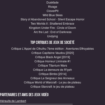
Duskfade
Rivage
CloverPit
Wild Blue Skies
Story of Abandoned School - Silent Escape Horror
Two Worlds II : Shattered Embrace
Kingdom Under Fire : Circle of Doom
Arc the Lad : End of Darkness
Undying
Top critiques de Jeux de société
Critique L'Appel de Cthulhu 7ème édition : Aventures Effroyables
Critique Capitaine Vaudou [2020]
Critique Black Angel [2019]
Critique Horreur Liminale #1
Critique Titanium Wars
Critique La demeure de R'lyeh
Critique Bimbo [2014]
Critique Le Seigneur des Anneaux
Critique World of Warcraft - Le jeu de plateau
Critique Starcraft: le jeu de plateau
Partenaires et amis des jeux vidéo
Héraults de Lambert