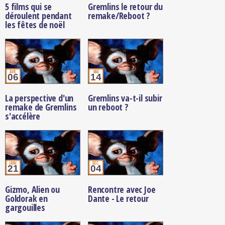
5 films qui se
Gremlins le retour du
déroulent pendant
remake/Reboot ?
les fêtes de noël
avr.
mai
06
14
La perspective d'un
Gremlins va-t-il subir
remake de Gremlins
un reboot ?
s'accélère
janv.
déc.
21
04
Gizmo, Alien ou
Rencontre avec Joe
Goldorak en
Dante - Le retour
gargouilles