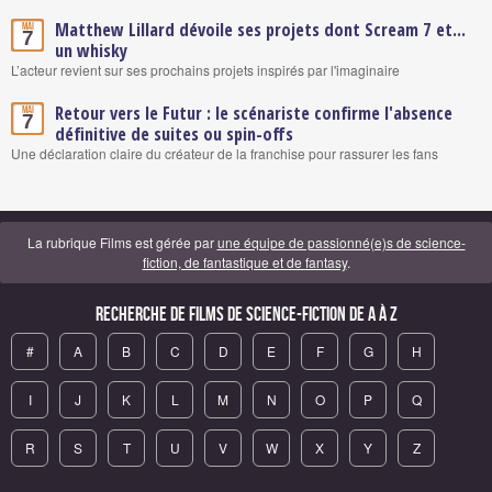
Matthew Lillard dévoile ses projets dont Scream 7 et...
Mai
7
un whisky
L’acteur revient sur ses prochains projets inspirés par l'imaginaire
Retour vers le Futur : le scénariste confirme l'absence
Mai
7
définitive de suites ou spin-offs
Une déclaration claire du créateur de la franchise pour rassurer les fans
La rubrique Films est gérée par
une équipe de passionné(e)s de science-
fiction, de fantastique et de fantasy
.
Recherche de Films de science-fiction de A à Z
#
A
B
C
D
E
F
G
H
I
J
K
L
M
N
O
P
Q
R
S
T
U
V
W
X
Y
Z