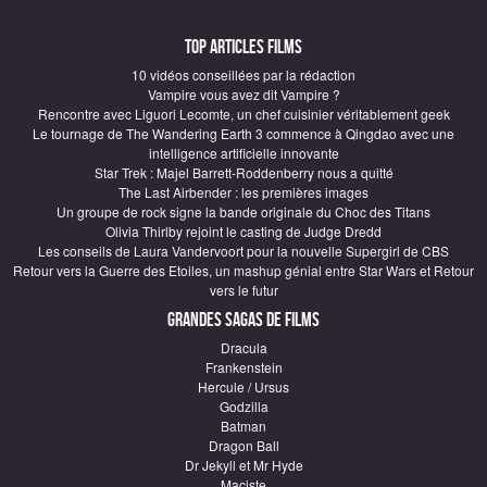
Top articles Films
10 vidéos conseillées par la rédaction
Vampire vous avez dit Vampire ?
Rencontre avec Liguori Lecomte, un chef cuisinier véritablement geek
Le tournage de The Wandering Earth 3 commence à Qingdao avec une
intelligence artificielle innovante
Star Trek : Majel Barrett-Roddenberry nous a quitté
The Last Airbender : les premières images
Un groupe de rock signe la bande originale du Choc des Titans
Olivia Thirlby rejoint le casting de Judge Dredd
Les conseils de Laura Vandervoort pour la nouvelle Supergirl de CBS
Retour vers la Guerre des Etoiles, un mashup génial entre Star Wars et Retour
vers le futur
Grandes sagas de Films
Dracula
Frankenstein
Hercule / Ursus
Godzilla
Batman
Dragon Ball
Dr Jekyll et Mr Hyde
Maciste