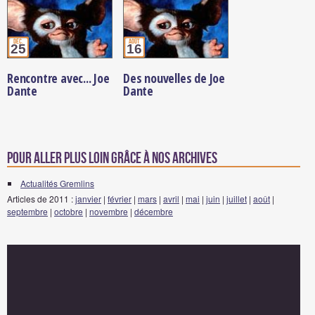
déc.
août
25
16
Rencontre avec... Joe
Des nouvelles de Joe
Dante
Dante
Pour aller plus loin grâce à nos archives
Actualités Gremlins
Articles de 2011 :
janvier
|
février
|
mars
|
avril
|
mai
|
juin
|
juillet
|
août
|
septembre
|
octobre
|
novembre
|
décembre