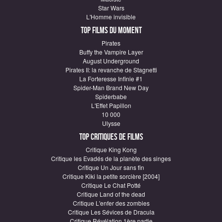
Star Wars
L'Homme invisible
Top Films du moment
Pirates
Buffy the Vampire Layer
August Underground
Pirates II: la revanche de Stagnetti
La Forteresse Infinie #1
Spider-Man Brand New Day
Spiderbabe
L'Effet Papillon
10 000
Ulysse
Top critiques de Films
Critique King Kong
Critique les Evadés de la planète des singes
Critique Un Jour sans fin
Critique Kiki la petite sorcière [2004]
Critique Le Chat Potté
Critique Land of the dead
Critique L'enfer des zombies
Critique Les Sévices de Dracula
Critique Révélation 1ère partie