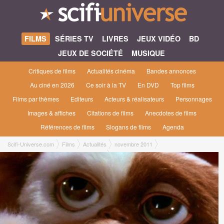
FILMS
SÉRIES TV
LIVRES
JEUX VIDÉO
BD
JEUX DE SOCIÉTÉ
MUSIQUE
Critiques de films
Actualités cinéma
Bandes annonces
Au ciné en 2026
Ce soir à la TV
En DVD
Top films
Films par thèmes
Editeurs
Acteurs & réalisateurs
Personnages
Images & affiches
Citations de films
Anecdotes de films
Références de films
Slogans de films
Agenda
Scifi-Universe.com
Films
Actualités
novembre 2011
Samedi 19 novembre journée Joe Dante