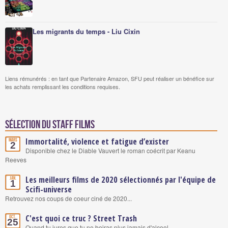
Les migrants du temps - Liu Cixin
Liens rémunérés : en tant que Partenaire Amazon, SFU peut réaliser un bénéfice sur
les achats remplissant les conditions requises.
Sélection du staff Films
Immortalité, violence et fatigue d’exister
Mars
2
Disponible chez le Diable Vauvert le roman coécrit par Keanu
Reeves
Les meilleurs films de 2020 sélectionnés par l'équipe de
Jan.
1
Scifi-universe
Retrouvez nos coups de coeur ciné de 2020...
C'est quoi ce truc ? Street Trash
Oct.
25
Quand tu jures que tu ne boiras plus jamais d'alcool...