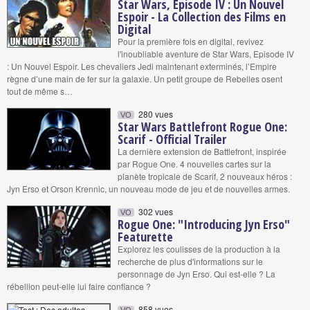
Star Wars, Episode IV : Un Nouvel
Espoir - La Collection des Films en
Digital
Pour la première fois en digital, revivez
l'inoubliable aventure de Star Wars, Episode IV
: Un Nouvel Espoir. Les chevaliers Jedi maintenant exterminés, l’Empire
règne d’une main de fer sur la galaxie. Un petit groupe de Rebelles osent
tout de même s…
280 vues
VO
Star Wars Battlefront Rogue One:
Scarif - Official Trailer
La dernière extension de Battlefront, inspirée
par Rogue One. 4 nouvelles cartes sur la
planète tropicale de Scarif, 2 nouveaux héros :
Jyn Erso et Orson Krennic, un nouveau mode de jeu et de nouvelles armes.
302 vues
VO
Rogue One: "Introducing Jyn Erso"
Featurette
Explorez les coulisses de la production à la
recherche de plus d'informations sur le
personnage de Jyn Erso. Qui est-elle ? La
rébellion peut-elle lui faire confiance ?
858 vues