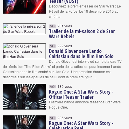
Teaser (VOST)
Découvrez le premier teaser de Star Wars : Le
Réveil de la Force. Le 18 décembre 2015 au
cinéma.
201 vues
VO
Trailer de la mi-saison 2 de Star
Wars Rebels
222 vues
VO
Donald Glover sera Lando
Calrissian dans le film Han Solo
Donald Glover est interviewé sur le plateau TV
de l'émission "The Ellen Show" et parle de sa sélection pour incarner Lando
Calrissian dans le film centré sur Han Solo. Une pression énorme est
désormais sur les épaules de celui dont la première figuri…
189 vues
VO
Rogue One: A Star Wars Story -
Official Teaser Trailer
Première bande annonce teaser de Star Wars
Rogue One.
236 vues
VO
Rogue One: A Star Wars Story -
Celebration Reel