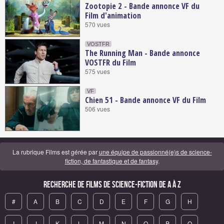
Zootopie 2 - Bande annonce VF du
Film d'animation
570 vues
VOSTFR
The Running Man - Bande annonce
VOSTFR du Film
575 vues
VF
Chien 51 - Bande annonce VF du Film
506 vues
La rubrique Films est gérée par
une équipe de passionné(e)s de science-
fiction, de fantastique et de fantasy
.
Recherche de Films de science-fiction de A à Z
#
A
B
C
D
E
F
G
H
I
J
K
L
M
N
O
P
Q