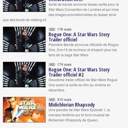
Sorte de bande annonce teaser sortie pour la
Star Wars Convention de Londres et qui mixe
des images promotionnelles du teaser ainsi
que des bouts de making-of.
176 vues
VO
Rogue One: A Star Wars Story
Trailer officiel
Première Bande annonce officielle de Rogue
One. 2mn15 de bonheur et d'espoir pour les
fans de la saga Star Wars.
174 vues
VO
Rogue One: A Star Wars Story
Trailer officiel #2
Deuxième trailer officiel de Star Wars Rogue
One avant la sortie du film au cinéma en
décembre.
310 vues
VO
Midichlorian Rhapsody
Une parodie de Star Wars Episode 1, la
menace fantôme sur le fond musical de
Bohemian Rhapsody de Queen.