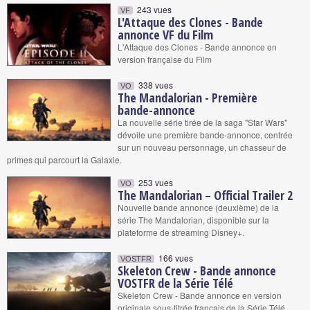
243 vues
VF
L'Attaque des Clones - Bande
annonce VF du Film
L'Attaque des Clones - Bande annonce en
version française du Film
338 vues
VO
The Mandalorian - Première
bande-annonce
La nouvelle série tirée de la saga "Star Wars"
dévoile une première bande-annonce, centrée
sur un nouveau personnage, un chasseur de
primes qui parcourt la Galaxie.
253 vues
VO
The Mandalorian – Official Trailer 2
Nouvelle bande annonce (deuxième) de la
série The Mandalorian, disponible sur la
plateforme de streaming Disney+.
166 vues
VOSTFR
Skeleton Crew - Bande annonce
VOSTFR de la Série Télé
Skeleton Crew - Bande annonce en version
originale sous-titrée français de la Série Télé