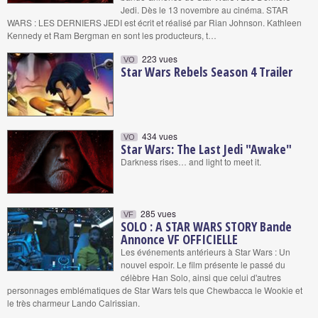
Jedi. Dès le 13 novembre au cinéma. STAR
WARS : LES DERNIERS JEDI est écrit et réalisé par Rian Johnson. Kathleen
Kennedy et Ram Bergman en sont les producteurs, t…
223 vues
VO
Star Wars Rebels Season 4 Trailer
434 vues
VO
Star Wars: The Last Jedi "Awake"
Darkness rises… and light to meet it.
285 vues
VF
SOLO : A STAR WARS STORY Bande
Annonce VF OFFICIELLE
Les événements antérieurs à Star Wars : Un
nouvel espoir. Le film présente le passé du
célèbre Han Solo, ainsi que celui d'autres
personnages emblématiques de Star Wars tels que Chewbacca le Wookie et
le très charmeur Lando Calrissian.