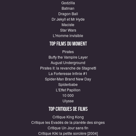
Godzilla
Batman
Dragon Ball
Dr Jekyll et Mr Hyde
Maciste
Star Wars
L'Homme invisible
Top Films du moment
Pirates
Buffy the Vampire Layer
August Underground
Pirates II: la revanche de Stagnetti
La Forteresse Infinie #1
Spider-Man Brand New Day
Spiderbabe
L'Effet Papillon
10 000
Ulysse
Top critiques de Films
Critique King Kong
Critique les Evadés de la planète des singes
Critique Un Jour sans fin
Critique Kiki la petite sorcière [2004]