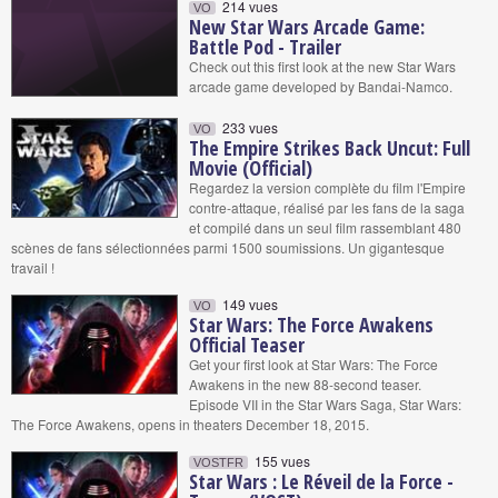
214 vues
VO
New Star Wars Arcade Game:
Battle Pod - Trailer
Check out this first look at the new Star Wars
arcade game developed by Bandai-Namco.
233 vues
VO
The Empire Strikes Back Uncut: Full
Movie (Official)
Regardez la version complète du film l'Empire
contre-attaque, réalisé par les fans de la saga
et compilé dans un seul film rassemblant 480
scènes de fans sélectionnées parmi 1500 soumissions. Un gigantesque
travail !
149 vues
VO
Star Wars: The Force Awakens
Official Teaser
Get your first look at Star Wars: The Force
Awakens in the new 88-second teaser.
Episode VII in the Star Wars Saga, Star Wars:
The Force Awakens, opens in theaters December 18, 2015.
155 vues
VOSTFR
Star Wars : Le Réveil de la Force -