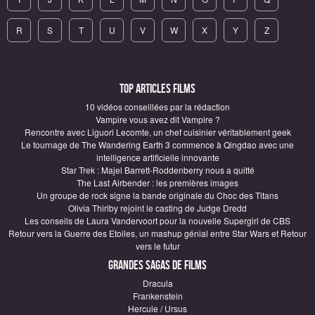
R
S
T
U
V
W
X
Y
Z
Top articles Films
10 vidéos conseillées par la rédaction
Vampire vous avez dit Vampire ?
Rencontre avec Liguori Lecomte, un chef cuisinier véritablement geek
Le tournage de The Wandering Earth 3 commence à Qingdao avec une
intelligence artificielle innovante
Star Trek : Majel Barrett-Roddenberry nous a quitté
The Last Airbender : les premières images
Un groupe de rock signe la bande originale du Choc des Titans
Olivia Thirlby rejoint le casting de Judge Dredd
Les conseils de Laura Vandervoort pour la nouvelle Supergirl de CBS
Retour vers la Guerre des Etoiles, un mashup génial entre Star Wars et Retour
vers le futur
Grandes sagas de Films
Dracula
Frankenstein
Hercule / Ursus