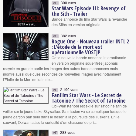
300 vues
VO
Star Wars Episode III: Revenge of
the Sith - Trailer
Bande annonce du film Star Wars la revanche
des Siths en version originale.
382 vues
VO
Rogue One - Nouveau trailer INTL 2
: L'étoile de la mort est
opérationnelle VOSTJP
Cette nouvelle bande annonce internationale
en version originale sous-titrée japonais
recycle en grande partie les images des autres bande annonces mais
montre aussi quelques secondes de nouvelles images avec notamment
l'Etoile de la Mort en train de…
2 190 vues
VF
Fanfilm Star Wars - Le Secret de
Tatooine / The Secret of Tatooine
Obi-Wan Kenobi est exilé sur Tatooine afin de
veiller sur le jeune Luke Skywalker. Sa mission va se compliquer lorsque le
jeune garçon part seul dans le désert à la poursuite des Tuskens. En le
sauvant, Obiwan attise la curiosité d’un chasseur de pri…
283 vues
VF