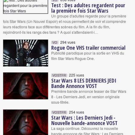
VO
Test : Des adultes regardent pour
la première fois Star Wars
Un groupe d'adultes regarde pour la première
fois Star Wars (Un Nouvel Espoir) et nous permettent de voir et comprendre
leurs réactions face aux différentes scènes du film. A la fin du film,
rejoindront-ils les rangs des fans ? A quoi s'attendaient-i…
294 vues
VO
Rogue One VHS trailer commercial
Publicité parodique pour la sortie en VHS du
film Star Wars Rogue One.
225 vues
VOSTFR
Star Wars 8 LES DERNIERS JEDI
Bande Annonce VOST
Première bande annonce teaser de Star Wars
8 - Les Derniers Jedi, en version originale
sous-titrée.
254 vues
VOSTFR
Star Wars : Les Derniers Jedi -
Nouvelle bande-annonce VOST
La saga continue. Découvrez la nouvelle
bande-annonce de Star Wars : Les Derniers