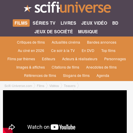
FILMS
SÉRIES TV
LIVRES
JEUX VIDÉO
BD
JEUX DE SOCIÉTÉ
MUSIQUE
Critiques de films
Actualités cinéma
Bandes annonces
Au ciné en 2026
Ce soir à la TV
En DVD
Top films
Films par thèmes
Editeurs
Acteurs & réalisateurs
Personnages
Images & affiches
Citations de films
Anecdotes de films
Références de films
Slogans de films
Agenda
Scifi-Universe.com
Films
Vidéos
Teasers
Star Wars: The Force Awakens Official Teaser