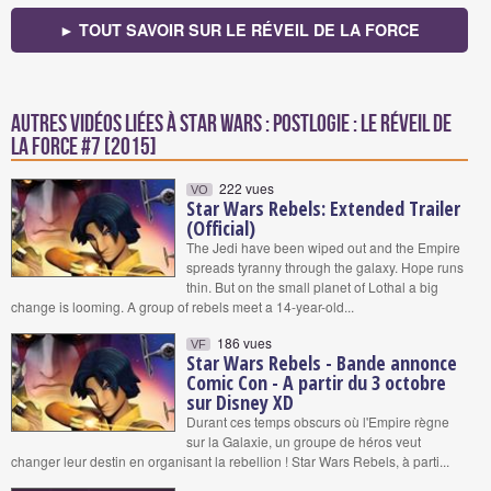
► TOUT SAVOIR SUR LE RÉVEIL DE LA FORCE
Autres vidéos liées à Star Wars : Postlogie : Le Réveil de
la Force #7 [2015]
222 vues
VO
Star Wars Rebels: Extended Trailer
(Official)
The Jedi have been wiped out and the Empire
spreads tyranny through the galaxy. Hope runs
thin. But on the small planet of Lothal a big
change is looming. A group of rebels meet a 14-year-old...
186 vues
VF
Star Wars Rebels - Bande annonce
Comic Con - A partir du 3 octobre
sur Disney XD
Durant ces temps obscurs où l'Empire règne
sur la Galaxie, un groupe de héros veut
changer leur destin en organisant la rebellion ! Star Wars Rebels, à parti...