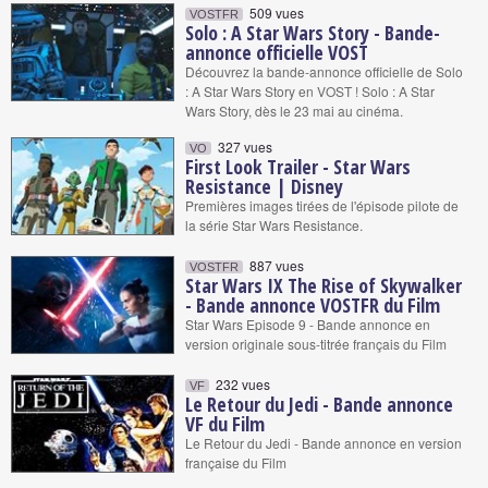
509 vues
VOSTFR
Solo : A Star Wars Story - Bande-
annonce officielle VOST
Découvrez la bande-annonce officielle de Solo
: A Star Wars Story en VOST ! Solo : A Star
Wars Story, dès le 23 mai au cinéma.
327 vues
VO
First Look Trailer - Star Wars
Resistance | Disney
Premières images tirées de l'épisode pilote de
la série Star Wars Resistance.
887 vues
VOSTFR
Star Wars IX The Rise of Skywalker
- Bande annonce VOSTFR du Film
Star Wars Episode 9 - Bande annonce en
version originale sous-titrée français du Film
232 vues
VF
Le Retour du Jedi - Bande annonce
VF du Film
Le Retour du Jedi - Bande annonce en version
française du Film