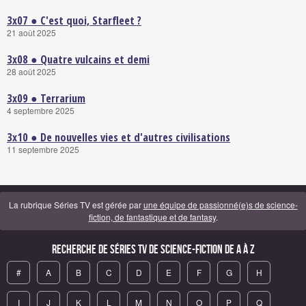
3x07 ● C'est quoi, Starfleet ?
21 août 2025
3x08 ● Quatre vulcains et demi
28 août 2025
3x09 ● Terrarium
4 septembre 2025
3x10 ● De nouvelles vies et d'autres civilisations
11 septembre 2025
La rubrique Séries TV est gérée par
une équipe de passionné(e)s de science-
fiction, de fantastique et de fantasy
.
Recherche de Séries TV de science-fiction de A à Z
#
A
B
C
D
E
F
G
H
I
J
K
L
M
N
O
P
Q