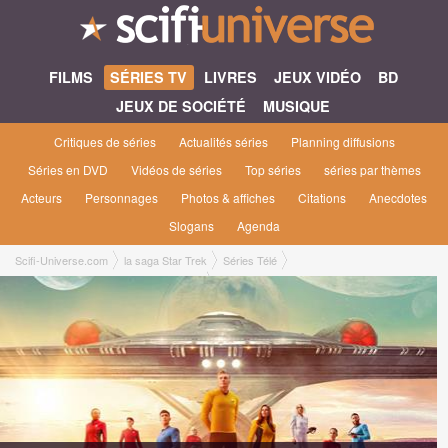
FILMS
SÉRIES TV
LIVRES
JEUX VIDÉO
BD
JEUX DE SOCIÉTÉ
MUSIQUE
Critiques de séries
Actualités séries
Planning diffusions
Séries en DVD
Vidéos de séries
Top séries
séries par thèmes
Acteurs
Personnages
Photos & affiches
Citations
Anecdotes
Slogans
Agenda
Scifi-Universe.com
la saga Star Trek
Séries Télé
Star Trek : Strange New Worlds [2022]
Star Trek : Strange New Worlds saison 3
3x04 ● Une aventure spatiale