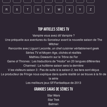
R
S
T
U
V
W
X
Y
Z
Top articles Séries TV
Vampire vous avez dit Vampire ?
Une préquelle aux aventures du Sorceleur avant la nouvelle saison de The
Witcher
Rencontre avec Liguori Lecomte, un chef cuisinier véritablement geek
Séries TV et Moyen-Age, clichés et réalités
Mathieu Dewavrin sur le Trône de Fer
Game of Thrones : Les traductions de "Hodor" en 20 langues différentes
Charmed : La huitième saison sera la dernière
V les visiteurs saison 3 : Pas de suite à la saison 2, les fans sont déçus
Le producteur de Fringe nous explique dans quelle réalité on se trouve à la fin de
la série
Les meilleurs jeux SF/Fantastique de 2013
Grandes sagas de Séries TV
Star Wars
Star Trek
Batman