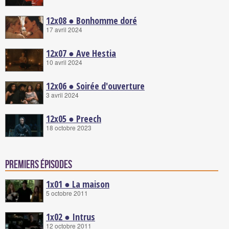
12x08 ● Bonhomme doré
17 avril 2024
12x07 ● Ave Hestia
10 avril 2024
12x06 ● Soirée d'ouverture
3 avril 2024
12x05 ● Preech
18 octobre 2023
Premiers épisodes
1x01 ● La maison
5 octobre 2011
1x02 ● Intrus
12 octobre 2011