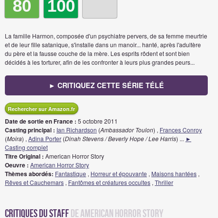
80
100
La famille Harmon, composée d'un psychiatre pervers, de sa femme meurtrie
et de leur fille satanique, s'installe dans un manoir... hanté, après l'adultère
du père et la fausse couche de la mère. Les esprits rôdent et sont bien
décidés à les torturer, afin de les confronter à leurs plus grandes peurs...
► CRITIQUEZ CETTE SÉRIE TÉLÉ
Rechercher sur Amazon.fr
Date de sortie en France :
5 octobre 2011
Casting principal :
Ian Richardson
(
Ambassador Toulon
) ,
Frances Conroy
(
Moira
) ,
Adina Porter
(
Dinah Stevens / Beverly Hope / Lee Harris
)
...
►
Casting complet
Titre Original :
American Horror Story
Oeuvre :
American Horror Story
Thèmes abordés:
Fantastique
,
Horreur et épouvante
,
Maisons hantées
,
Rêves et Cauchemars
,
Fantômes et créatures occultes
,
Thriller
Critiques du staff
de American Horror Story