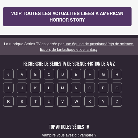
VOIR TOUTES LES ACTUALITÉS LIÉES À AMERICAN
HORROR STORY
La rubrique Séries TV est gérée par
une équipe de passionné(e)s de science-
fiction, de fantastique et de fantasy
.
Recherche de Séries TV de science-fiction de A à Z
#
A
B
C
D
E
F
G
H
I
J
K
L
M
N
O
P
Q
R
S
T
U
V
W
X
Y
Z
Top articles Séries TV
Vampire vous avez dit Vampire ?