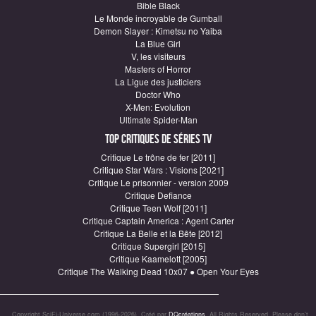
Bible Black
Le Monde incroyable de Gumball
Demon Slayer : Kimetsu no Yaiba
La Blue Girl
V, les visiteurs
Masters of Horror
La Ligue des justiciers
Doctor Who
X-Men: Evolution
Ultimate Spider-Man
Top critiques de Séries TV
Critique Le trône de fer [2011]
Critique Star Wars : Visions [2021]
Critique Le prisonnier - version 2009
Critique Defiance
Critique Teen Wolf [2011]
Critique Captain America : Agent Carter
Critique La Belle et la Bête [2012]
Critique Supergirl [2015]
Critique Kaamelott [2005]
Critique The Walking Dead 10x07 ● Open Your Eyes
Copyright SciFi-Universe.com (1996-2026). Créé par
DQcréations
. All Rights Reserved. Please don’t