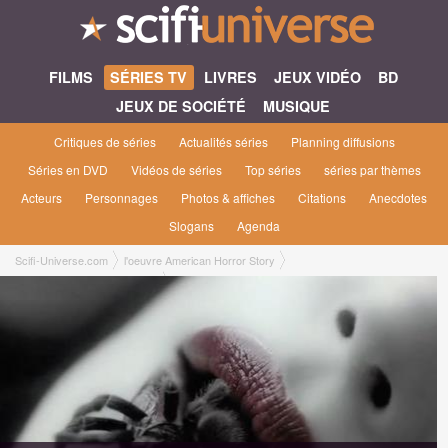
FILMS
SÉRIES TV
LIVRES
JEUX VIDÉO
BD
JEUX DE SOCIÉTÉ
MUSIQUE
Critiques de séries
Actualités séries
Planning diffusions
Séries en DVD
Vidéos de séries
Top séries
séries par thèmes
Acteurs
Personnages
Photos & affiches
Citations
Anecdotes
Slogans
Agenda
Scifi-Universe.com
l'oeuvre American Horror Story
American Horror Story [2011]