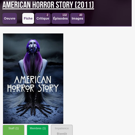
American Horror Story [2011]
2
132
40
Oeuvre
Fiche
Critique
Épisodes
Images
Staff (
1
)
Membres (
1
)
Impatience
Bientôt