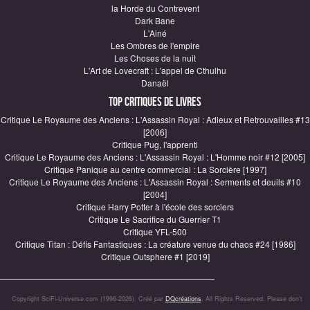
la Horde du Contrevent
Dark Bane
L'Ainé
Les Ombres de l'empire
Les Choses de la nuit
L'Art de Lovecraft : L'appel de Cthulhu
Danaël
Top critiques de Livres
Critique Le Royaume des Anciens : L'Assassin Royal : Adieux et Retrouvailles #13
[2006]
Critique Pug, l'apprenti
Critique Le Royaume des Anciens : L'Assassin Royal : L'Homme noir #12 [2005]
Critique Panique au centre commercial : La Sorcière [1997]
Critique Le Royaume des Anciens : L'Assassin Royal : Serments et deuils #10
[2004]
Critique Harry Potter à l'école des sorciers
Critique Le Sacrifice du Guerrier T1
Critique YFL-500
Critique Titan : Défis Fantastiques : La créature venue du chaos #24 [1986]
Critique Outsphere #1 [2019]
Copyright SciFi-Universe.com (1996-2026). Créé par
DQcréations
. All Rights Reserved. Please don’t