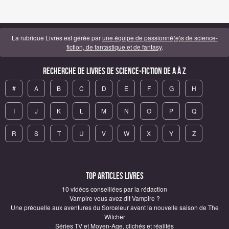
La rubrique Livres est gérée par
une équipe de passionné(e)s de science-
fiction, de fantastique et de fantasy
.
Recherche de Livres de science-fiction de A à Z
#
A
B
C
D
E
F
G
H
I
J
K
L
M
N
O
P
Q
R
S
T
U
V
W
X
Y
Z
Top articles Livres
10 vidéos conseillées par la rédaction
Vampire vous avez dit Vampire ?
Une préquelle aux aventures du Sorceleur avant la nouvelle saison de The
Witcher
Séries TV et Moyen-Age, clichés et réalités