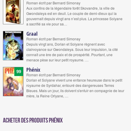
Roman écrit par Bernard Simonay
Aux confins de la légendaire forêt Skovandre, la ville de
Gwondaleya est en deuil. Le couple de demi-dieux qui la
gouvernait depuis vingt ans n’est plus. La princesse Solyane
a sacrifié sa vie pour sa…
Graal
Roman écrit par Bernard Simonay
Depuis vingt ans, Dorian et Solyane règnent avec
clairvoyance sur Gwondaleya. Sous leur impulsion, la cité
connaît une ère de paix et de prospérité. Pourtant, une
menace pèse sur leur petit royaume. …
Phénix
99
Roman écrit par Bernard Simonay
Dorian et Solyane vivent une enfance heureuse dans le petit
royaume de Syrdahar, entouré des dangereuses Terres
Bleues. Mais un jour, ils doivent s'enfuir en compagnie de leur
mère, la Reine Orlyane, …
Acheter des produits Phénix