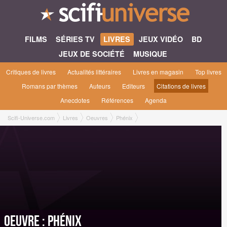
FILMS
SÉRIES TV
LIVRES
JEUX VIDÉO
BD
JEUX DE SOCIÉTÉ
MUSIQUE
Critiques de livres
Actualités littéraires
Livres en magasin
Top livres
Romans par thèmes
Auteurs
Editeurs
Citations de livres
Anecdotes
Références
Agenda
Scifi-Universe.com
Livres
Oeuvres
Phénix
Oeuvre : Phénix