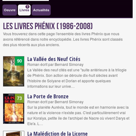
5
Oeuvre
Livres
Actualités
Les livres Phénix (1986-2008)
Vous trouverez dans cette page l'ensemble des livres Phénix que nous
avons référencé dans notre encyclopédie. Les livres Phénix sont classés
des plus récents aux plus anciens.
La Vallée des Neuf Cités
90
Roman écrit par Bernard Simonay
La Vallée des neuf cités est une "suite antérieure à la trilogie
de Phénix. Son action se déroule dix-huit siècles avant
l'histoire de Solyane et Dorian et apporte quelques
informations sur leur unive…
La Porte de Bronze
73
Roman écrit par Bernard Simonay
Sur la planète Aurévia, tout le monde est en harmonie avec la
nature et la violence n'existe pas. C'est particulièrement vrai
sur Koralya, petite île de l'archipel de Nacre où vivent Darys et
Ele'a. L…
La Malédiction de la Licorne