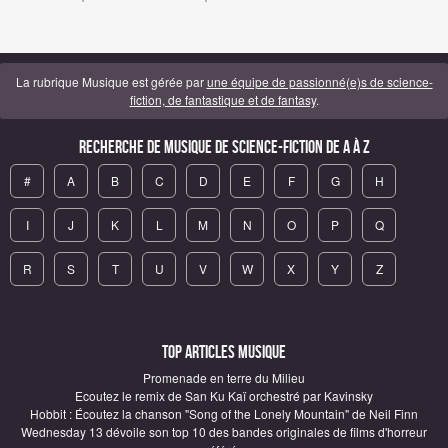
La rubrique Musique est gérée par
une équipe de passionné(e)s de science-
fiction, de fantastique et de fantasy
.
Recherche de Musique de science-fiction de A à Z
#
A
B
C
D
E
F
G
H
I
J
K
L
M
N
O
P
Q
R
S
T
U
V
W
X
Y
Z
Top articles Musique
Promenade en terre du Milieu
Ecoutez le remix de San Ku Kaï orchestré par Kavinsky
Hobbit : Écoutez la chanson "Song of the Lonely Mountain" de Neil Finn
Wednesday 13 dévoile son top 10 des bandes originales de films d'horreur