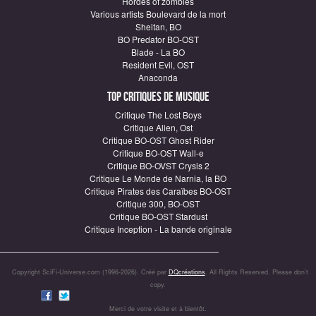
Hordes of zombies
Various artists Boulevard de la mort
Sheitan, BO
BO Predator BO-OST
Blade - La BO
Resident Evil, OST
Anaconda
Top critiques de Musique
Critique The Lost Boys
Critique Alien, Ost
Critique BO-OST Ghost Rider
Critique BO-OST Wall-e
Critique BO-OVST Crysis 2
Critique Le Monde de Narnia, la BO
Critique Pirates des Caraïbes BO-OST
Critique 300, BO-OST
Critique BO-OST Stardust
Critique Inception - La bande originale
Copyright SciFi-Universe.com (1996-2026). Créé par
DQcréations
. All Rights Reserved. Please don’t
copy.
Merci de votre visite et à bientôt.