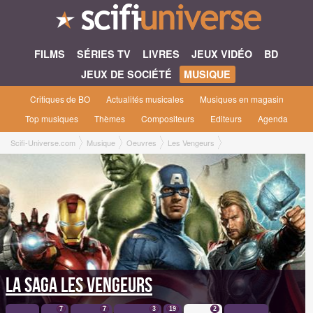
FILMS
SÉRIES TV
LIVRES
JEUX VIDÉO
BD
JEUX DE SOCIÉTÉ
MUSIQUE
Critiques de BO
Actualités musicales
Musiques en magasin
Top musiques
Thèmes
Compositeurs
Editeurs
Agenda
Scifi-Universe.com
Musique
Oeuvres
Les Vengeurs
La saga Les Vengeurs
7
7
3
19
2