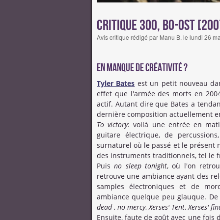
Critique 300, BO-OST [200
Avis critique rédigé par Manu B. le lundi 26 
En manque de créativité ?
Tyler Bates
est un petit nouveau dans
effet que l'armée des morts en 2004,
actif. Autant dire que Bates a tend
dernière composition actuellement en 
To victory
: voilà une entrée en ma
guitare électrique, de percussion
surnaturel où le passé et le présent
des instruments traditionnels, tel le 
Puis
no sleep tonight
, où l'on retr
retrouve une ambiance ayant des re
samples électroniques et de mor
ambiance quelque peu glauque. De
dead
,
no mercy
,
Xerses' Tent
,
Xerses' fin
Ensuite, faute de goût avec une fois d