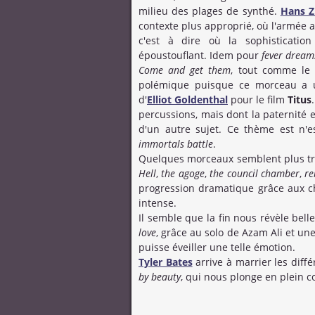
milieu des plages de synthé.
Hans 
contexte plus approprié, où l'armée a
c'est à dire où la sophistication
époustouflant. Idem pour
fever dream
Come and get them
, tout comme le
polémique puisque ce morceau a 
d'
Elliot Goldenthal
pour le film
Titus
percussions, mais dont la paternité e
d'un autre sujet. Ce thème est n'es
immortals battle
.
Quelques morceaux semblent plus tra
Hell
,
the agoge
,
the council chamber
,
r
progression dramatique grâce aux c
intense.
Il semble que la fin nous révèle bel
love
, grâce au solo de Azam Ali et un
puisse éveiller une telle émotion.
Tyler Bates
arrive à marrier les diff
by beauty
, qui nous plonge en plein c