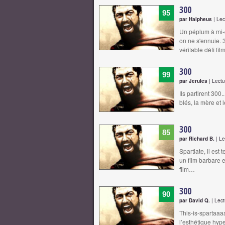
300
95
par Halpheus
| Lec
Un péplum à mi-
on ne s'ennuie. 
véritable défi fi
300
99
par Jerules
| Lectu
Ils partirent 300
blés, la mère et 
300
85
par Richard B.
| Le
Spartiate, il est
un film barbare e
film…
300
90
par David Q.
| Lect
This-is-spartaaaa
l’esthétique hyp