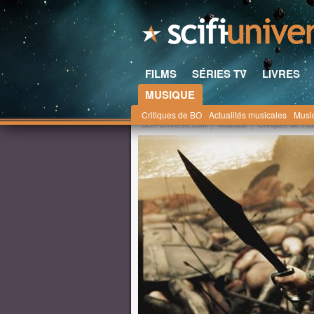
FILMS
SÉRIES TV
LIVRES
MUSIQUE
Critiques de BO
Actualités musicales
Musi
Scifi-Universe.com
Musique
Critiques de mu