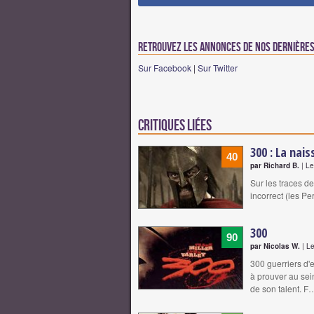
Retrouvez les annonces de nos dernières 
Sur Facebook
|
Sur Twitter
Critiques liées
300 : La nai
40
par Richard B.
| Le
Sur les traces de
incorrect (les P
300
90
par Nicolas W.
| Le
300 guerriers d'e
à prouver au sei
de son talent. F