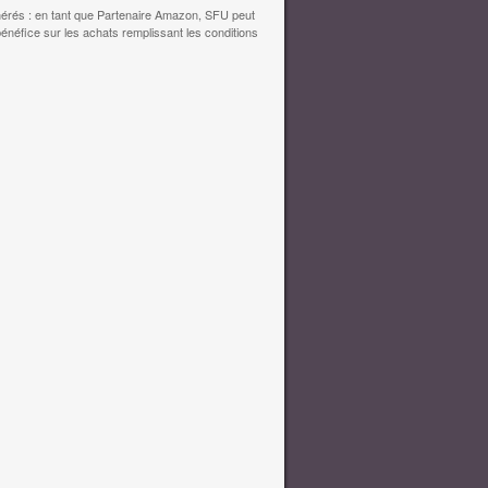
érés : en tant que Partenaire Amazon, SFU peut
bénéfice sur les achats remplissant les conditions