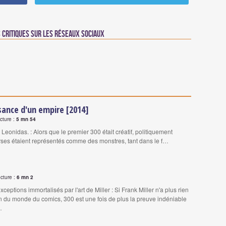
critiques sur les réseaux sociaux
ssance d'un empire [2014]
cture :
5 mn 54
 Leonidas. : Alors que le premier 300 était créatif, politiquement
erses étaient représentés comme des monstres, tant dans le f…
cture :
6 mn 2
xceptions immortalisés par l'art de Miller : Si Frank Miller n'a plus rien
n du monde du comics, 300 est une fois de plus la preuve indéniable
…