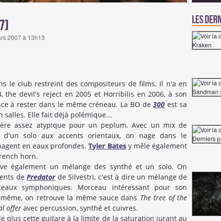
Les dern
7]
mars 2007 à 13h13
 le club restreint des compositeurs de films. Il n'a en
 the devil's reject en 2005 et Horribilis en 2006, à son
ance à rester dans le même créneau. La BO de
300
est sa
salles. Elle fait déjà polémique...
tière assez atypique pour un peplum. Avec un mix de
s, d'un solo aux accents orientaux, on nage dans le
 nagent en eaux profondes.
Tyler Bates
y mêle également
french horn.
ouve également un mélange des synthé et un solo. On
lents de
Predator
de Silvestri, c'est à dire un mélange de
ceaux symphoniques. Morceau intéressant pour son
 même, on retrouve la même sauce dans
The tree of the
al offer
avec percussion, synthé et cuivres.
e plus cette guitare à la limite de la saturation jurant au