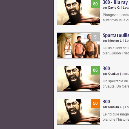
300 - Blu ray
80
par David Q.
| Lect
Plongez au coeur
autant visuelle 
Spartatouill
5
par Nicolas L.
| Le
Qu’ils aillent se
bien, Jason Fried
300
86
par Quakup
| Lectu
Un spectacle du 
cruauté. Un Gér
300
50
par Nicolas L.
| Le
Le ridicule magn
blanche l’histoi