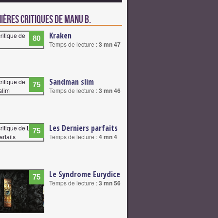
ières critiques de Manu B.
Kraken
80
Temps de lecture :
3 mn 47
Sandman slim
75
Temps de lecture :
3 mn 46
Les Derniers parfaits
75
Temps de lecture :
4 mn 4
Le Syndrome Eurydice
75
Temps de lecture :
3 mn 56