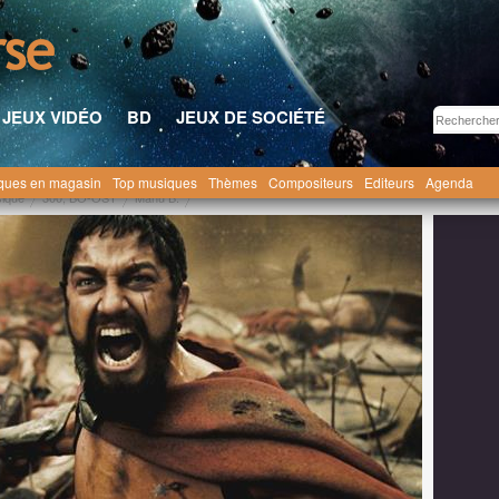
JEUX VIDÉO
BD
JEUX DE SOCIÉTÉ
ques en magasin
Top musiques
Thèmes
Compositeurs
Editeurs
Agenda
sique
300, BO-OST
Manu B.