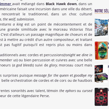
Zimmer
avait mélangé dans
Black Hawk down
, dans un
méricaine faisait une incursion dans une ville du désert,
Notre sé
 rencontrait le traditionnel, dans un choc culturel
s
,
the wolf
,
submission
.
returns a king
est un point de mécontentement et de
une grande similitude avec le morceau
Victorius Titus
. C'est d'ailleurs un passage magnifique de choeurs et de
st à mettre au crédit d'un autre compositeur, et traitant
t pas fugitif puisqu'il est repris plus ou moins dans
ditionnels avec cordes et percussions(
tonight we dine in
emember us
) ou bien percussion et cuivres avec une belle
hoeurs (
a god bleeds
) suivi de
glory
, morceau court mais
les surprises puisque
message for the queen
et
goodbye my
e belle orchestration de cordes et de cors ou de hautbois
érentes sonorités avec talent, témoin
the ephors
ou
cursed
oeur de cette légendaire Perse.