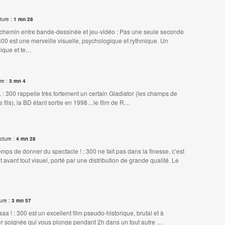
ture :
1 mn 28
chemin entre bande-dessinée et jeu-vidéo : Pas une seule seconde
300 est une merveille visuelle, psychologique et rythmique. Un
lmique et te…
re :
3 mn 4
... : 300 rappelle très fortement un certain Gladiator (les champs de
le fils), la BD étant sortie en 1998…le film de R…
cture :
4 mn 28
 temps de donner du spectacle ! : 300 ne fait pas dans la finesse, c’est
t avant tout visuel, porté par une distribution de grande qualité. Le
ure :
3 mn 57
aa ! : 300 est un excellent film pseudo-historique, brutal et à
er soignée qui vous plonge pendant 2h dans un tout autre …