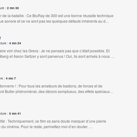
ure :
2 mn 30
 de la bataille : Ce BluRay de 300 est une bonne réussite technique
que sonore et ce ne sont pas les quelques défauts inhérents au d…
e
cture :
4 mn 54
 faire voir chez les Grecs : Je ne pensais pas que c’était possible. Et
berg et Aaron Seltzer y sont parvenus ! Oui, ils sont arrivés à nous …
re :
4 mn 7
tonnerre ! : Pour tous les amateurs de bastons, de forces et de
ard Butler phénoménal, des décors somptueux, des effets spéciaux…
cture :
5 mn 41
ifié : Techniquement, ce film va sans doute marquer d’une pierre
re du cinéma. Pour le reste, permettez-moi d’en douter. …