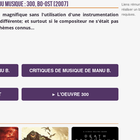
u Musique : 300, BO-OST [2007]
Liens rémun
réaliser un 
 magnifique sans l'utilisation d'une instrumentation
requises.
 différente; et surtout si le compositeur ne s'était pas
hèmes connus...
U B.
CRITIQUES DE MUSIQUE DE MANU B.
T
► L'OEUVRE 300