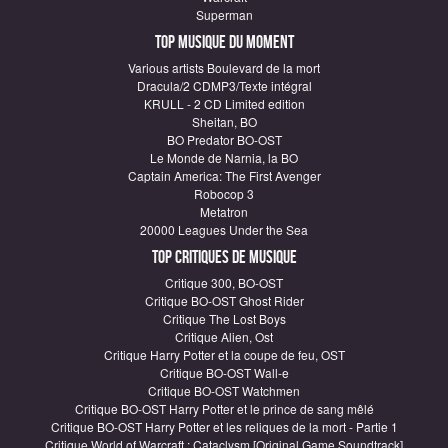
Superman
Top Musique du moment
Various artists Boulevard de la mort
Dracula/2 CDMP3/Texte intégral
KRULL - 2 CD Limited edition
Sheitan, BO
BO Predator BO-OST
Le Monde de Narnia, la BO
Captain America: The First Avenger
Robocop 3
Metatron
20000 Leagues Under the Sea
Top critiques de Musique
Critique 300, BO-OST
Critique BO-OST Ghost Rider
Critique The Lost Boys
Critique Alien, Ost
Critique Harry Potter et la coupe de feu, OST
Critique BO-OST Wall-e
Critique BO-OST Watchmen
Critique BO-OST Harry Potter et le prince de sang mêlé
Critique BO-OST Harry Potter et les reliques de la mort - Partie 1
Critique World of Warcraft : Cataclysm [Original Game Soundtrack]