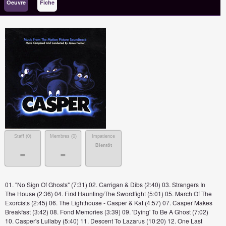
Oeuvre
Fiche
Staff (
0
)
Membres (
0
)
Impatience
Bientôt
-
-
01. "No Sign Of Ghosts" (7:31) 02. Carrigan & Dibs (2:40) 03. Strangers In
The House (2:36) 04. First Haunting/The Swordfight (5:01) 05. March Of The
Exorcists (2:45) 06. The Lighthouse - Casper & Kat (4:57) 07. Casper Makes
Breakfast (3:42) 08. Fond Memories (3:39) 09. 'Dying' To Be A Ghost (7:02)
10. Casper's Lullaby (5:40) 11. Descent To Lazarus (10:20) 12. One Last