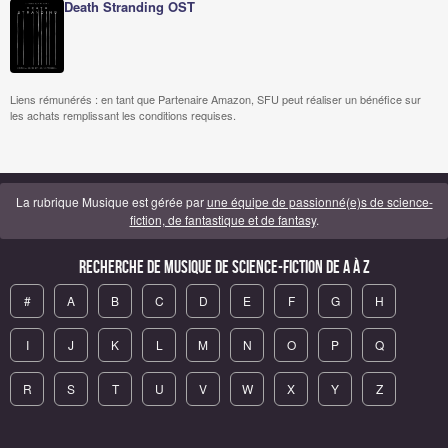
Death Stranding OST
Liens rémunérés : en tant que Partenaire Amazon, SFU peut réaliser un bénéfice sur
les achats remplissant les conditions requises.
La rubrique Musique est gérée par
une équipe de passionné(e)s de science-
fiction, de fantastique et de fantasy
.
Recherche de Musique de science-fiction de A à Z
#
A
B
C
D
E
F
G
H
I
J
K
L
M
N
O
P
Q
R
S
T
U
V
W
X
Y
Z