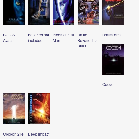
BO-OST
Batteries not
Bicentennial
Battle
Brainstorm
Avatar
included
Man
Beyond the
Stars
Cocoon
Cocoon 2 le
Deep Impact