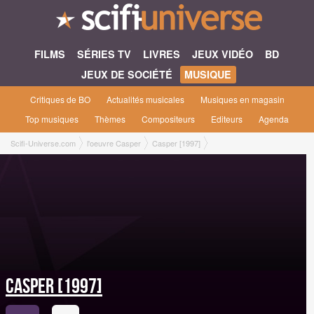
FILMS
SÉRIES TV
LIVRES
JEUX VIDÉO
BD
JEUX DE SOCIÉTÉ
MUSIQUE
Critiques de BO
Actualités musicales
Musiques en magasin
Top musiques
Thèmes
Compositeurs
Editeurs
Agenda
Scifi-Universe.com
l'oeuvre Casper
Casper [1997]
Casper [1997]