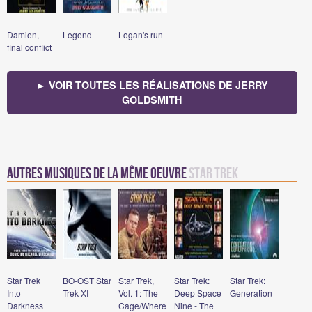
Damien,
Legend
Logan's run
final conflict
► VOIR TOUTES LES RÉALISATIONS DE JERRY
GOLDSMITH
Autres musiques de la même oeuvre
Star Trek
Star Trek
BO-OST Star
Star Trek,
Star Trek:
Star Trek:
Into
Trek XI
Vol. 1: The
Deep Space
Generation
Darkness
Cage/Where
Nine - The