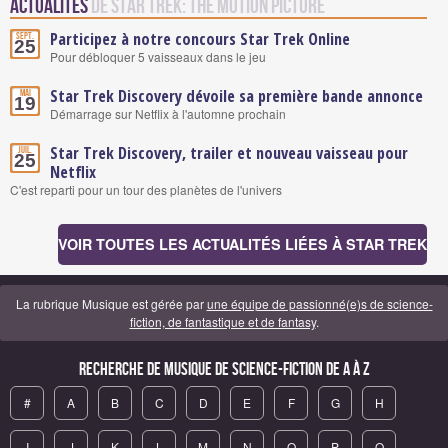
Actualités
de Star Trek: The Motion Picture
Participez à notre concours Star Trek Online
Sept.
25
Pour débloquer 5 vaisseaux dans le jeu
Star Trek Discovery dévoile sa première bande annonce
Mai
19
Démarrage sur Netflix à l'automne prochain
Star Trek Discovery, trailer et nouveau vaisseau pour
Juil.
25
Netflix
C'est reparti pour un tour des planètes de l'univers
VOIR TOUTES LES ACTUALITÉS LIÉES À STAR TREK
La rubrique Musique est gérée par
une équipe de passionné(e)s de science-
fiction, de fantastique et de fantasy
.
Recherche de Musique de science-fiction de A à Z
#
A
B
C
D
E
F
G
H
I
J
K
L
M
N
O
P
Q