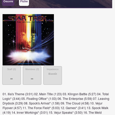
Oeuvre
Fiche
Staff (
0
)
Membres (
0
)
Impatience
Bientôt
-
-
01. Ilia's Theme (3:01) 02. Main Title (1:23) 03. Klingon Battle (5:27) 04. Total
Logic* (3:44) 05. Floating Office* (1:03) 06. The Enterprise (5:59) 07. Leaving
Drydock (3:29) 08. Spock's Arrival* (1:58) 09. The Cloud (4:58) 10. Vejur
Flyover (4:57) 11. The Force Field* (5:03) 12. Games* (3:41) 13. Spock Walk
(4:19) 14. Inner Workings* (3:01) 15. Vejur Speaks* (3:50) 16. The Meld