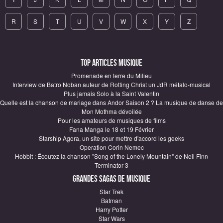
R
S
T
U
V
W
X
Y
Z
Top articles Musique
Promenade en terre du Milieu
Interview de Batro Noban auteur de Rotting Christ un JdR métalo-musical
Plus jamais Solo à la Saint Valentin
Quelle est la chanson de mariage dans Andor Saison 2 ? La musique de danse de
Mon Mothma dévoilée
Pour les amateurs de musiques de films
Fana Manga le 18 et 19 Février
Starship Agora, un site pour mettre d'accord les geeks
Operation Corin Nemec
Hobbit : Écoutez la chanson "Song of the Lonely Mountain" de Neil Finn
Terminator 3
Grandes sagas de Musique
Star Trek
Batman
Harry Potter
Star Wars