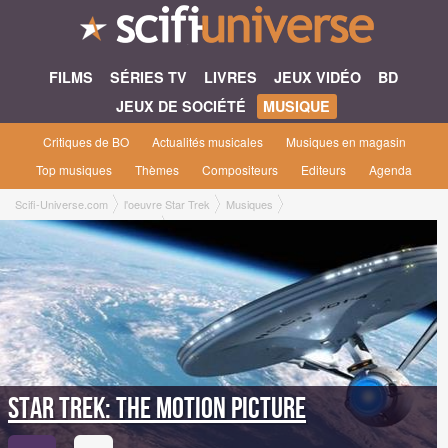
FILMS
SÉRIES TV
LIVRES
JEUX VIDÉO
BD
JEUX DE SOCIÉTÉ
MUSIQUE
Critiques de BO
Actualités musicales
Musiques en magasin
Top musiques
Thèmes
Compositeurs
Editeurs
Agenda
Scifi-Universe.com
l'oeuvre Star Trek
Musiques
Star Trek: The Motion Picture
Star Trek: The Motion Picture