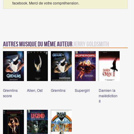
facebook. Merci de votre compréhension.
Autres Musique du même auteur
Jerry Goldsmith
Gremlins
Alien, Ost
Gremlins
Supergirl
Damien la
score
malédiction
II