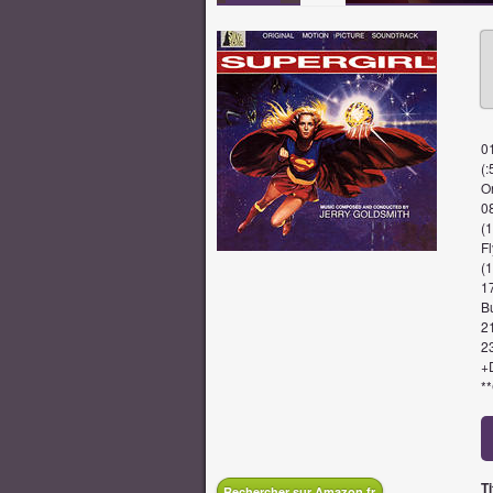
01
(:
On
0
(1
Fl
(1
1
B
2
2
+
*
Ti
Rechercher sur Amazon.fr