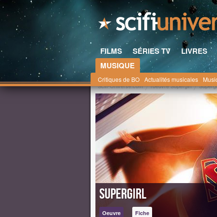
FILMS
SÉRIES TV
LIVRES
MUSIQUE
Critiques de BO
Actualités musicales
Musi
Scifi-Universe.com
l'oeuvre Supergirl
Supergi
Supergirl
Oeuvre
Fiche