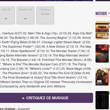
Staff (
0
)
Membres (
0
)
Impatience
Musique –
Bientôt
-
-
. Overture (6:07) 02. Main Title & Argo City+ (3:15) 03. Argo City Mall*
56) 04. The Butterfly (1:36) 05. The Journey Begins* (1:12) 06. Arrival
 Earth*/Flying Ballet (5:36) 07. Chicago Lights*/Street Attack* (2:23)
8. The Superman Poster** (:52) 09. A New School (2:13) 10. The Map
:10) 11. Ethan Spellbound* (2:13) 12. The Monster Tractor (7:34) 13.
ying Ballet-Alternate Version* (2:13) 14. The Map-Alternate Version*
:13) 15. The Bracelet (1:44) 16. First Kiss*/The Monster Storm+ (4:35)
7. "Where Is She"/The Monster Bumper Cars (2:57) 18. The Flying
umping Car (1:28) 19. "Where's Linda?" (1:21) 20. Black Magic (4:08)
1. The Phantom Zone* (3:42) 22. The Vortex/The End Of Zaltar (5:49)
3. The Final Showdown & Victory*/End Title-Short Version* (12:10)
Different Version Than on Original CD release *Prevously Unreleased
*Composed by Jerry Goldsmith and John Williams
► CRITIQUEZ CE MUSIQUE
tre Original :
Supergirl