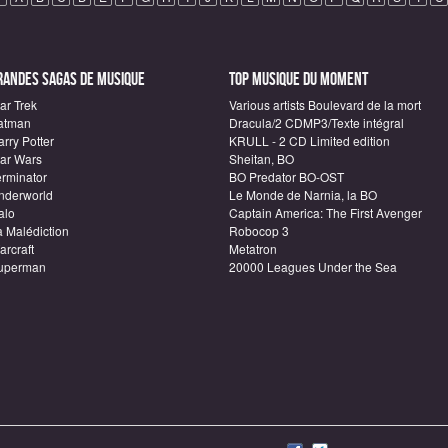
randes sagas de Musique
Top Musique du moment
ar Trek
Various artists Boulevard de la mort
atman
Dracula/2 CDMP3/Texte intégral
rry Potter
KRULL - 2 CD Limited edition
tar Wars
Sheitan, BO
erminator
BO Predator BO-OST
nderworld
Le Monde de Narnia, la BO
alo
Captain America: The First Avenger
a Malédiction
Robocop 3
arcraft
Metatron
uperman
20000 Leagues Under the Sea