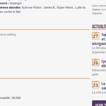
euvre :
Supergirl
Liens rémun
hèmes abordés:
Science-Fiction
,
Séries B
,
Super Héros
,
Lutte du
réaliser un 
en contre le Mal
requises.
Actuali
Su
ns le casting
Avril
27
et
intrigan
Le film pou
Superman a
Ly
Mars
26
dé
Découvrez 
série
La
Sept.
23
sa
La ville a 
onseillé : 20,00€
VOIR 