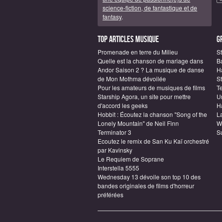
science-fiction, de fantastique et de
fantasy
.
Top articles Musique
G
Promenade en terre du Milieu
St
Quelle est la chanson de mariage dans
B
Andor Saison 2 ? La musique de danse
Ha
de Mon Mothma dévoilée
S
Pour les amateurs de musiques de films
T
Starship Agora, un site pour mettre
U
d'accord les geeks
H
Hobbit : Écoutez la chanson "Song of the
L
Lonely Mountain" de Neil Finn
W
Terminator 3
S
Ecoutez le remix de San Ku Kaï orchestré
par Kavinsky
Le Requiem de Soprane
Interstella 5555
Wednesday 13 dévoile son top 10 des
bandes originales de films d'horreur
préférées