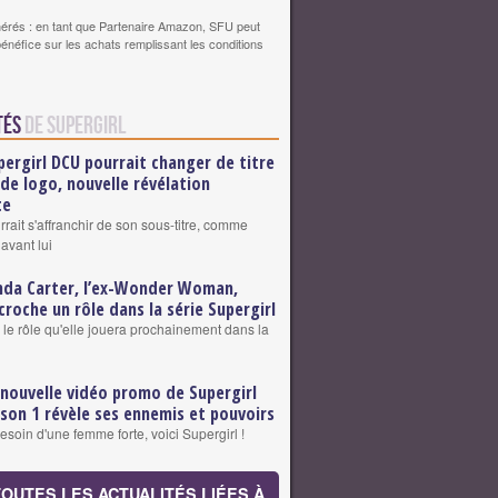
érés : en tant que Partenaire Amazon, SFU peut
bénéfice sur les achats remplissant les conditions
tés
de Supergirl
pergirl DCU pourrait changer de titre
 de logo, nouvelle révélation
te
rrait s'affranchir de son sous-titre, comme
vant lui
nda Carter, l’ex-Wonder Woman,
croche un rôle dans la série Supergirl
le rôle qu'elle jouera prochainement dans la
 nouvelle vidéo promo de Supergirl
ison 1 révèle ses ennemis et pouvoirs
besoin d'une femme forte, voici Supergirl !
TOUTES LES ACTUALITÉS LIÉES À