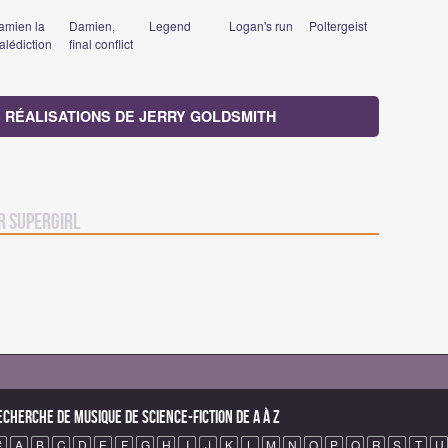
amien la
Damien,
Legend
Logan's run
Poltergeist
alédiction
final conflict
 RÉALISATIONS DE JERRY GOLDSMITH
r Supergirl
echerche de Musique de science-fiction de A à Z
#
A
B
C
D
E
F
G
H
I
J
K
L
M
N
O
P
Q
R
S
T
U