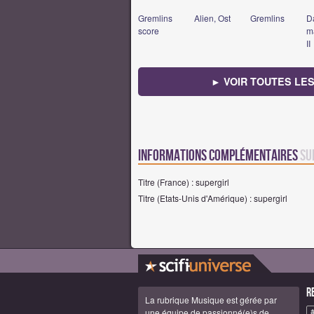
Gremlins
Alien, Ost
Gremlins
D
score
m
II
► VOIR TOUTES LES
Informations complémentaires
su
Titre (France) : supergirl
Titre (Etats-Unis d'Amérique) : supergirl
R
La rubrique Musique est gérée par
une équipe de passionné(e)s de