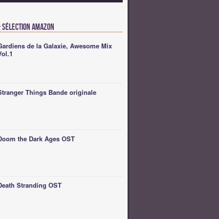
 Sélection Amazon
Gardiens de la Galaxie, Awesome Mix
Vol.1
Stranger Things Bande originale
Doom the Dark Ages OST
Death Stranding OST