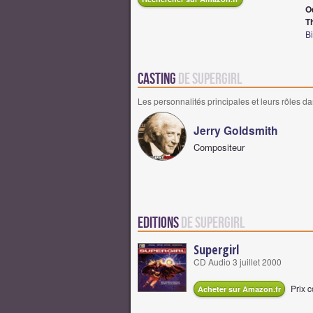
O
T
Bi
Casting
de Supergirl
Les personnalités principales et leurs rôles da
Jerry Goldsmith
Compositeur
Editions
de Supergirl
Supergirl
CD Audio 3 juillet 2000
Prix c
Acheter sur Amazon.fr