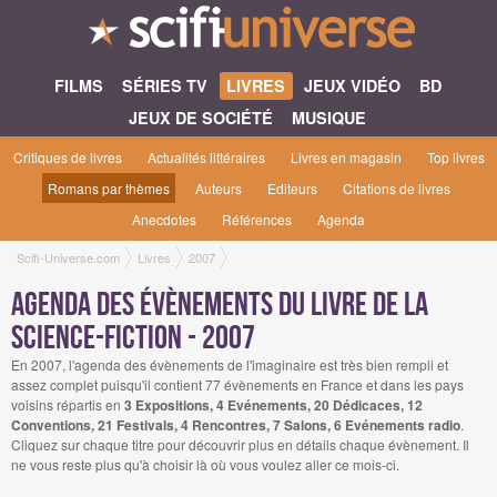
FILMS
SÉRIES TV
LIVRES
JEUX VIDÉO
BD
JEUX DE SOCIÉTÉ
MUSIQUE
Critiques de livres
Actualités littéraires
Livres en magasin
Top livres
Romans par thèmes
Auteurs
Editeurs
Citations de livres
Anecdotes
Références
Agenda
Scifi-Universe.com
Livres
2007
Agenda des évènements du livre de la
science-fiction - 2007
En 2007, l'agenda des évènements de l'imaginaire est très bien rempli et
assez complet puisqu'il contient 77 évènements en France et dans les pays
voisins répartis en
3 Expositions, 4 Evénements, 20 Dédicaces, 12
Conventions, 21 Festivals, 4 Rencontres, 7 Salons, 6 Evénements radio
.
Cliquez sur chaque titre pour découvrir plus en détails chaque évènement. Il
ne vous reste plus qu'à choisir là où vous voulez aller ce mois-ci.