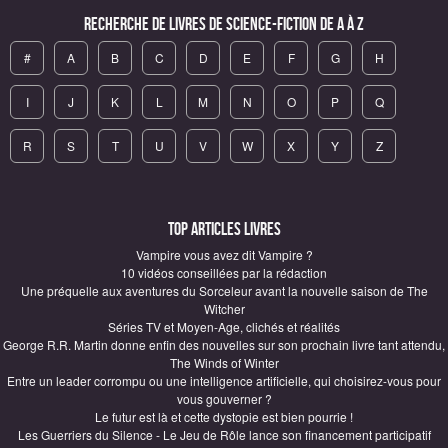
Recherche de Livres de science-fiction de A à Z
#
A
B
C
D
E
F
G
H
I
J
K
L
M
N
O
P
Q
R
S
T
U
V
W
X
Y
Z
Top articles Livres
Vampire vous avez dit Vampire ?
10 vidéos conseillées par la rédaction
Une préquelle aux aventures du Sorceleur avant la nouvelle saison de The
Witcher
Séries TV et Moyen-Age, clichés et réalités
George R.R. Martin donne enfin des nouvelles sur son prochain livre tant attendu,
The Winds of Winter
Entre un leader corrompu ou une intelligence artificielle, qui choisirez-vous pour
vous gouverner ?
Le futur est là et cette dystopie est bien pourrie !
Les Guerriers du Silence - Le Jeu de Rôle lance son financement participatif