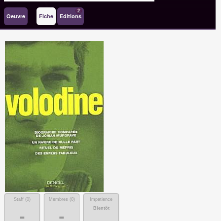
2
Oeuvre
Fiche
Editions
Staff (
0
)
Membres (
0
)
Impatience
Bientôt
-
-