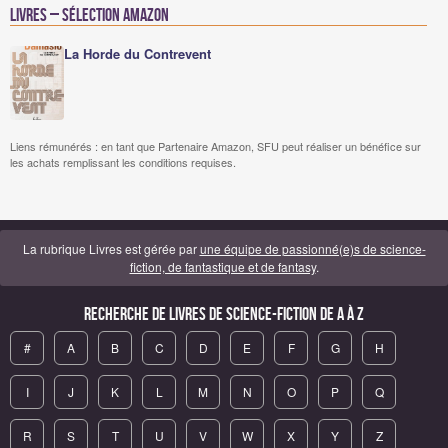
Livres – Sélection Amazon
La Horde du Contrevent
Liens rémunérés : en tant que Partenaire Amazon, SFU peut réaliser un bénéfice sur
les achats remplissant les conditions requises.
La rubrique Livres est gérée par
une équipe de passionné(e)s de science-
fiction, de fantastique et de fantasy
.
Recherche de Livres de science-fiction de A à Z
#
A
B
C
D
E
F
G
H
I
J
K
L
M
N
O
P
Q
R
S
T
U
V
W
X
Y
Z