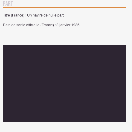
part
Titre (France) : Un navire de nulle part
Date de sortie officielle (France) : 3 janvier 1986