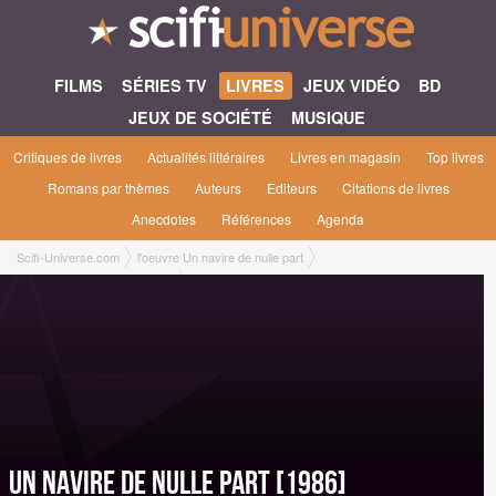
FILMS
SÉRIES TV
LIVRES
JEUX VIDÉO
BD
JEUX DE SOCIÉTÉ
MUSIQUE
Critiques de livres
Actualités littéraires
Livres en magasin
Top livres
Romans par thèmes
Auteurs
Editeurs
Citations de livres
Anecdotes
Références
Agenda
Scifi-Universe.com
l'oeuvre Un navire de nulle part
Un navire de nulle part [1986]
Un navire de nulle part [1986]