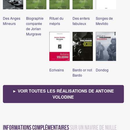
Des Anges
Biographie
Rituel du
Des enfers
Songes de
Mineurs
comparée
mépris
fabuleux
Mevlido
de Jorian
Murgrave
Ecrivains
Bardo or not
Dondog
Bardo
► VOIR TOUTES LES RÉALISATIONS DE ANTOINE
VOLODINE
Informations complémentaires
sur Un navire de nulle