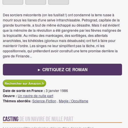
Des sorciers mécontents (on les fusillait !) ont condamné la terre russe à
mourir sous les lianes d'une selve infranchissable. Petrograd, capitale de la
grande tourmente, a tout de même échappé au désastre. Mais il est évident
que la mémoire de la révolution a été gangrenée par les fièvres malignes de
la tropicalité. Au milieu des marécages, des sortilèges, des attentats
anarchistes, les tchékistes (glorieux mais désabusés) ont fort à faire pour
maintenir l'ordre. Les singes ne leur simplifient pas la tâche, ni les
oppositionnels, qui prétendent avoir construit une terre promise derrière la
gare de Finlande...
► CRITIQUEZ CE ROMAN
Rechercher sur Amazon.fr
Date de sortie en France :
3 janvier 1986
Oeuvre :
Un navire de nulle part
Thèmes abordés:
Science-Fiction
,
Magie / Occultisme
Casting
de Un navire de nulle part