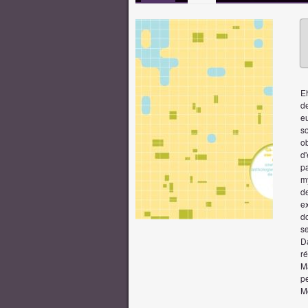
Eh
d
eu
so
ob
d'
p
m
de
ex
d
se
D
r
M
pe
Mo