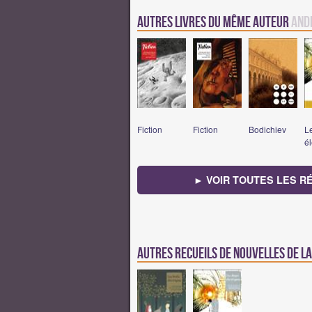
Autres Livres du même auteur
And
Fiction
Fiction
Bodichiev
L
él
► VOIR TOUTES LES R
Autres recueils de nouvelles de 