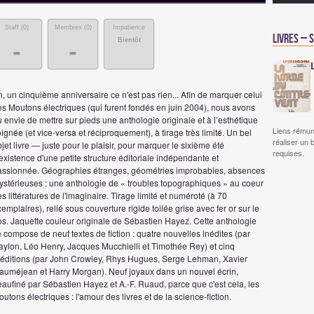
Staff (
0
)
Membres (
0
)
Impatience
Livres – 
Bientôt
-
-
, un cinquième anniversaire ce n'est pas rien... Afin de marquer celui
es Moutons électriques (qui furent fondés en juin 2004), nous avons
 envie de mettre sur pieds une anthologie originale et à l’esthétique
Liens rémun
ignée (et vice-versa et réciproquement), à tirage très limité. Un bel
réaliser un 
jet livre — juste pour le plaisir, pour marquer le sixième été
requises.
existence d'une petite structure éditoriale indépendante et
assionnée. Géographies étranges, géométries improbables, absences
ystérieuses : une anthologie de « troubles topographiques » au coeur
s littératures de l'imaginaire. Tirage limité et numéroté (à 70
emplaires), relié sous couverture rigide toilée grise avec fer or sur le
os. Jaquette couleur originale de Sébastien Hayez. Cette anthologie
 compose de neuf textes de fiction : quatre nouvelles inédites (par
aylon, Léo Henry, Jacques Mucchielli et Timothée Rey) et cinq
ééditions (par John Crowley, Rhys Hugues, Serge Lehman, Xavier
auméjean et Harry Morgan). Neuf joyaux dans un nouvel écrin,
aufiné par Sébastien Hayez et A.-F. Ruaud, parce que c'est cela, les
utons électriques : l'amour des livres et de la science-fiction.