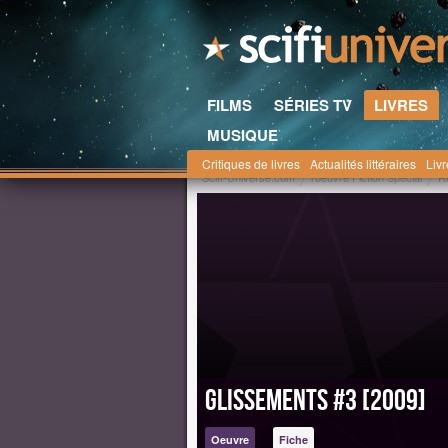
FILMS
SÉRIES TV
LIVRES
MUSIQUE
Critiques de livres
Actualités littéraires
Liv
Scifi-Universe.com
l'oeuvre Fiction Spécial
R
Glissements #3 [2009]
Oeuvre
Fiche