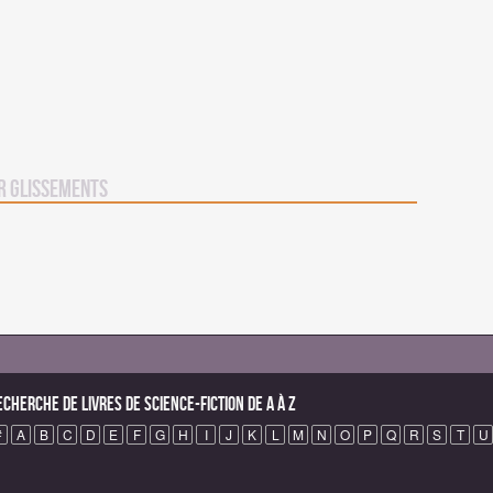
r Glissements
echerche de Livres de science-fiction de A à Z
#
A
B
C
D
E
F
G
H
I
J
K
L
M
N
O
P
Q
R
S
T
U