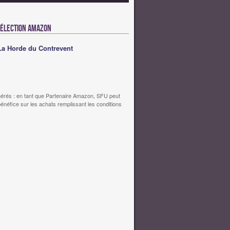
Sélection Amazon
La Horde du Contrevent
érés : en tant que Partenaire Amazon, SFU peut
bénéfice sur les achats remplissant les conditions