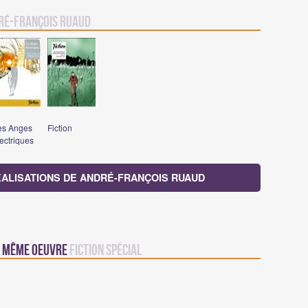
ré-François Ruaud
es Anges
Fiction
ectriques
ÉALISATIONS DE ANDRÉ-FRANÇOIS RUAUD
la même oeuvre
Fiction Spécial