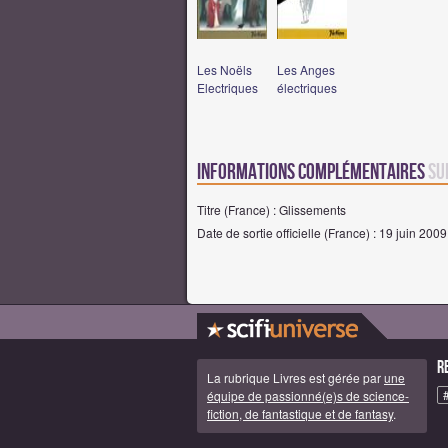
Les Noëls
Les Anges
Electriques
électriques
Informations complémentaires
su
Titre (France) : Glissements
Date de sortie officielle (France) : 19 juin 2009
R
La rubrique Livres est gérée par
une
équipe de passionné(e)s de science-
fiction, de fantastique et de fantasy
.