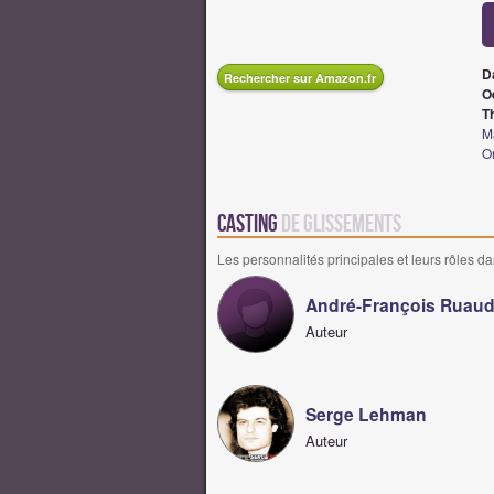
D
Rechercher sur Amazon.fr
O
T
M
O
Casting
de Glissements
Les personnalités principales et leurs rôles da
André-François Ruau
Auteur
Serge Lehman
Auteur