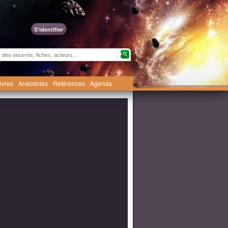
S'identifier
livres
Anecdotes
Références
Agenda