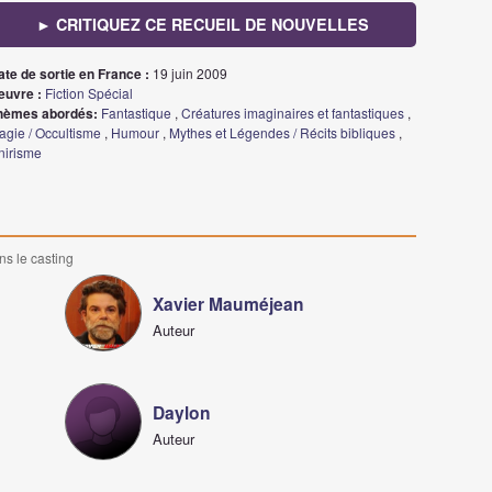
► CRITIQUEZ CE RECUEIL DE NOUVELLES
ate de sortie en France :
19 juin 2009
euvre :
Fiction Spécial
hèmes abordés:
Fantastique
,
Créatures imaginaires et fantastiques
,
agie / Occultisme
,
Humour
,
Mythes et Légendes / Récits bibliques
,
nirisme
ns le casting
d
Xavier Mauméjean
Auteur
Daylon
Auteur