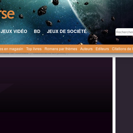
JEUX VIDÉO
BD
JEUX DE SOCIÉTÉ
res en magasin
Top livres
Romans par thèmes
Auteurs
Editeurs
Citations de 
ecueils de nouvelles
Glissements #3 [2009]