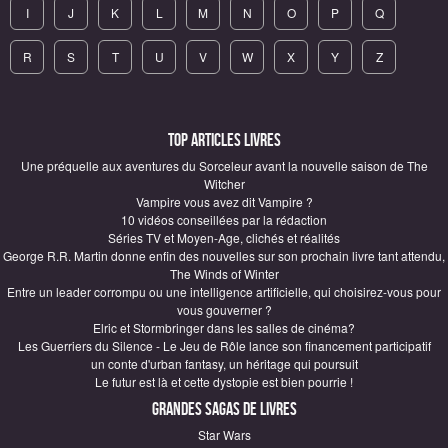
I
J
K
L
M
N
O
P
Q
R
S
T
U
V
W
X
Y
Z
Top articles Livres
Une préquelle aux aventures du Sorceleur avant la nouvelle saison de The
Witcher
Vampire vous avez dit Vampire ?
10 vidéos conseillées par la rédaction
Séries TV et Moyen-Age, clichés et réalités
George R.R. Martin donne enfin des nouvelles sur son prochain livre tant attendu,
The Winds of Winter
Entre un leader corrompu ou une intelligence artificielle, qui choisirez-vous pour
vous gouverner ?
Elric et Stormbringer dans les salles de cinéma?
Les Guerriers du Silence - Le Jeu de Rôle lance son financement participatif
un conte d'urban fantasy, un héritage qui poursuit
Le futur est là et cette dystopie est bien pourrie !
Grandes sagas de Livres
Star Wars