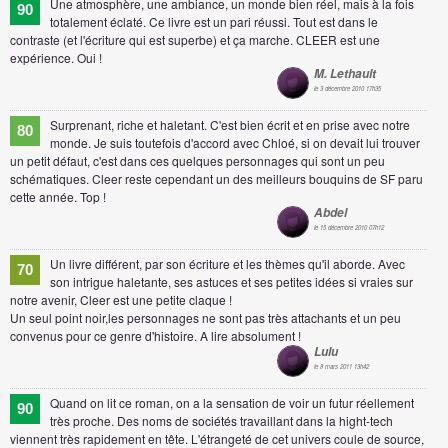
Une atmosphère, une ambiance, un monde bien réel, mais à la fois
90
totalement éclaté. Ce livre est un pari réussi. Tout est dans le
contraste (et l'écriture qui est superbe) et ça marche. CLEER est une
expérience. Oui !
M. Lethault
le 3 décembre 2010 17h35
Surprenant, riche et haletant. C'est bien écrit et en prise avec notre
80
monde. Je suis toutefois d'accord avec Chloé, si on devait lui trouver
un petit défaut, c'est dans ces quelques personnages qui sont un peu
schématiques. Cleer reste cependant un des meilleurs bouquins de SF paru
cette année. Top !
Abdel
le 15 décembre 2010 07h12
Un livre différent, par son écriture et les thèmes qu'il aborde. Avec
70
son intrigue haletante, ses astuces et ses petites idées si vraies sur
notre avenir, Cleer est une petite claque !
Un seul point noir,les personnages ne sont pas très attachants et un peu
convenus pour ce genre d'histoire. A lire absolument !
Lulu
le 8 mars 2011 13h42
Quand on lit ce roman, on a la sensation de voir un futur réellement
90
très proche. Des noms de sociétés travaillant dans la hight-tech
viennent très rapidement en tête. L'étrangeté de cet univers coule de source,