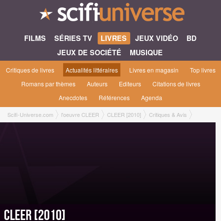
FILMS
SÉRIES TV
LIVRES
JEUX VIDÉO
BD
JEUX DE SOCIÉTÉ
MUSIQUE
Critiques de livres
Actualités littéraires
Livres en magasin
Top livres
Romans par thèmes
Auteurs
Editeurs
Citations de livres
Anecdotes
Références
Agenda
Scifi-Universe.com
l'oeuvre CLEER
CLEER [2010]
Critiques & Avis
CLEER [2010]