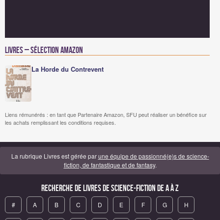
Livres – Sélection Amazon
La Horde du Contrevent
Liens rémunérés : en tant que Partenaire Amazon, SFU peut réaliser un bénéfice sur
les achats remplissant les conditions requises.
La rubrique Livres est gérée par
une équipe de passionné(e)s de science-
fiction, de fantastique et de fantasy
.
Recherche de Livres de science-fiction de A à Z
#
A
B
C
D
E
F
G
H