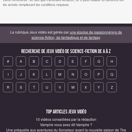
les achats remplissant les conditions requises.
La rubrique Jeux vidéo est gérée par
une équipe de passionné(e)s de
science-fiction, de fantastique et de fantasy
.
Recherche de Jeux vidéo de science-fiction de A à Z
#
A
B
C
D
E
F
G
H
I
J
K
L
M
N
O
P
Q
R
S
T
U
V
W
X
Y
Z
Top articles Jeux vidéo
10 vidéos conseillées par la rédaction
Vampire vous avez dit Vampire ?
Une préquelle aux aventures du Sorceleur avant la nouvelle saison de The