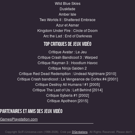
Wild Blue Skies
Duskfade
Amber Isle
Two Worlds II : Shattered Embrace
Azur et Asmar
Kingdom Under Fire : Circle of Doom
Arc the Lad : End of Darkness
Top critiques de Jeux vidéo
Critique Avatar : Le Jeu
Critique Crash Bandicoot 3 : Warped
Critique Rayman 3 : Hoodlum Havoc
Critique Ninja Gaiden 2
Critique Red Dead Redemption : Undead Nightmare [2010]
Critique Crash bandicoot : La Vengeance de Cortex #4 [2001]
Critique Destroy All Humans ! #1 [2005]
Critique The Last of Us : Left Behind [2014]
Critique Syberia #1 [2002]
Critique Apotheon [2015]
Partenaires et amis des jeux vidéo
GamesPlaystation.com
Copyright SciFi-Universe.com (1996-2026). Créé par
DQcréations
. All Rights Reserved. Please don’t