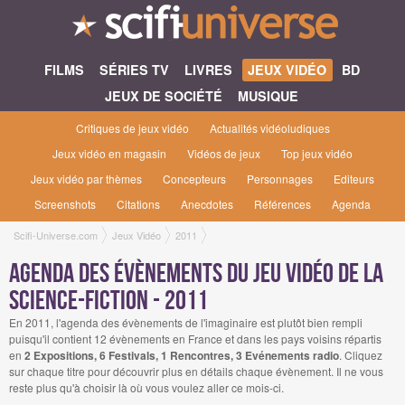
FILMS
SÉRIES TV
LIVRES
JEUX VIDÉO
BD
JEUX DE SOCIÉTÉ
MUSIQUE
Critiques de jeux vidéo
Actualités vidéoludiques
Jeux vidéo en magasin
Vidéos de jeux
Top jeux vidéo
Jeux vidéo par thèmes
Concepteurs
Personnages
Editeurs
Screenshots
Citations
Anecdotes
Références
Agenda
Scifi-Universe.com
Jeux Vidéo
2011
Agenda des évènements du jeu vidéo de la
science-fiction - 2011
En 2011, l'agenda des évènements de l'imaginaire est plutôt bien rempli
puisqu'il contient 12 évènements en France et dans les pays voisins répartis
en
2 Expositions, 6 Festivals, 1 Rencontres, 3 Evénements radio
. Cliquez
sur chaque titre pour découvrir plus en détails chaque évènement. Il ne vous
reste plus qu'à choisir là où vous voulez aller ce mois-ci.