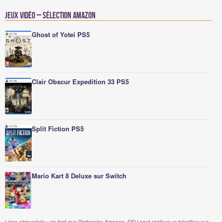
Jeux vidéo – Sélection Amazon
Ghost of Yotei PS5
Clair Obscur Expedition 33 PS5
Split Fiction PS5
Mario Kart 8 Deluxe sur Switch
Liens rémunérés : en tant que Partenaire Amazon, SFU peut réaliser un bénéfice sur