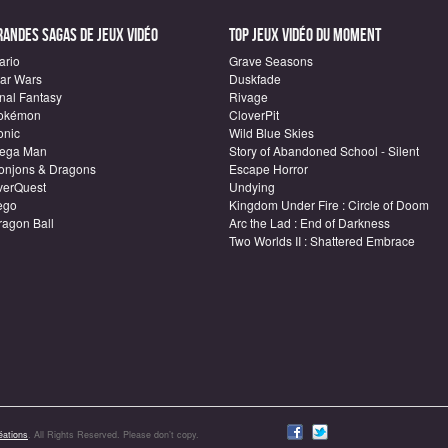
randes sagas de Jeux vidéo
Top Jeux vidéo du moment
ario
Grave Seasons
tar Wars
Duskfade
inal Fantasy
Rivage
okémon
CloverPit
onic
Wild Blue Skies
ega Man
Story of Abandoned School - Silent
onjons & Dragons
Escape Horror
verQuest
Undying
ego
Kingdom Under Fire : Circle of Doom
ragon Ball
Arc the Lad : End of Darkness
Two Worlds II : Shattered Embrace
ations
. All Rights Reserved. Please don’t copy.