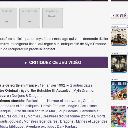
Staff (
0
)
Membres (
0
)
Impatience
Jeux vidé
Bientôt
-
-
ous êtes sollicité par un mystérieux message qui vous demande d'aller
truire un seigneur liche, qui règne sur l'antique cité de Myth Drannor,
in de récupérer un précieux artefact...
► CRITIQUEZ CE JEU VIDÉO
ate de sortie en France :
1er janvier 1992
► 2 autres dates
tre Original :
Eye of the Beholder III: Assault on Myth Drannor
euvre :
Donjons & Dragons
hèmes abordés:
Fantastique
,
Horreur et épouvante
,
Créatures
aginaires et fantastiques
,
Héroïc-Fantasy
,
Magie / Occultisme
,
éerique
,
Lutte du Bien contre le Mal
,
Loup Garous
,
Fantômes et
éatures occultes
,
Momies
,
Créatures d'outre tombe (zombies, morts
vants, goules)
,
Monstres légendaires
,
Dragons
,
Mythes et Légendes
Récits bibliques
,
Aventure exotique
,
Dark Fantasy