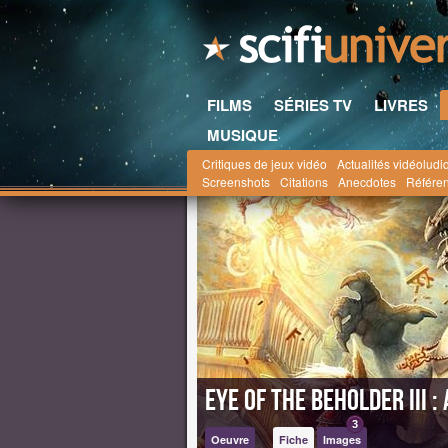
FILMS
SÉRIES TV
LIVRES
MUSIQUE
Critiques de jeux vidéo
Actualités vidéoludi
Scifi-Universe.com
la saga Donjons & Dragons
Screenshots
Citations
Anecdotes
Référe
Eye of the Beholder III 
3
Oeuvre
Fiche
Images