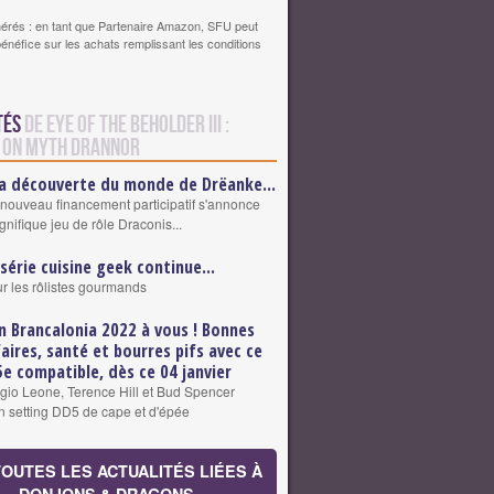
érés : en tant que Partenaire Amazon, SFU peut
bénéfice sur les achats remplissant les conditions
tés
de Eye of the Beholder III :
 on Myth Drannor
la découverte du monde de Drëanke...
nouveau financement participatif s'annonce
nifique jeu de rôle Draconis...
 série cuisine geek continue...
r les rôlistes gourmands
n Brancalonia 2022 à vous ! Bonnes
faires, santé et bourres pifs avec ce
5e compatible, dès ce 04 janvier
io Leone, Terence Hill et Bud Spencer
un setting DD5 de cape et d'épée
TOUTES LES ACTUALITÉS LIÉES À