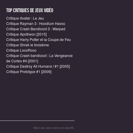
Top critiques de Jeux vidéo
Critique Avatar : Le Jeu
Critique Rayman 3 : Hoodlum Havoc
Critique Crash Bandicoot 3 : Warped
Critique Apotheon [2015]
Critique Harry Potter et la Coupe de Feu
Critique Shrek le troisième
Critique LocoRoco
Critique Crash bandicoot : La Vengeance
de Cortex #4 [2001]
Critique Destroy All Humans ! #1 [2005]
Critique Prototype #1 [2009]
Merci de votre visite et à bientôt.