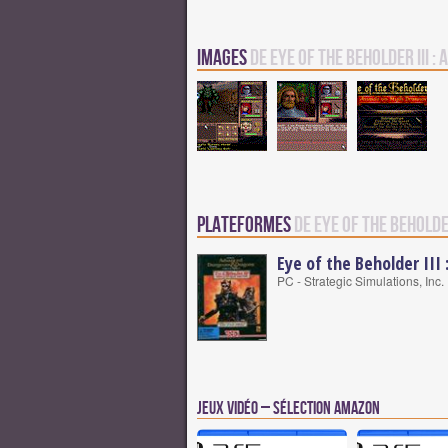
Images
de Eye of the Beholder III 
Plateformes
de Eye of the Beholde
Eye of the Beholder III
PC - Strategic Simulations, Inc
Jeux vidéo – Sélection Amazon