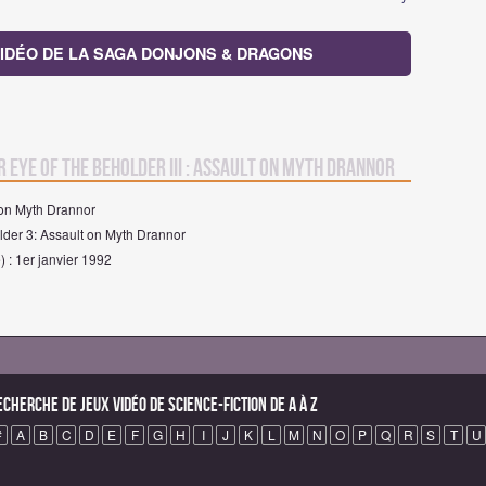
 VIDÉO DE LA SAGA DONJONS & DRAGONS
r Eye of the Beholder III : Assault on Myth Drannor
t on Myth Drannor
older 3: Assault on Myth Drannor
) : 1er janvier 1992
echerche de Jeux vidéo de science-fiction de A à Z
#
A
B
C
D
E
F
G
H
I
J
K
L
M
N
O
P
Q
R
S
T
U