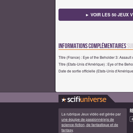
► VOIR LES 50 JEUX
Informations complémentaires
su
Titre (France) : Eye of the Beholder 3: Assaul
Titre (Etats-Unis d'Amérique) : Eye of the Beh
Date de sortie officielle (Etats-Unis d'Amérique
R
La rubrique Jeux vidéo est gérée par
une équipe de passionné(e)s de
science-fiction, de fantastique et de
fantasy
.