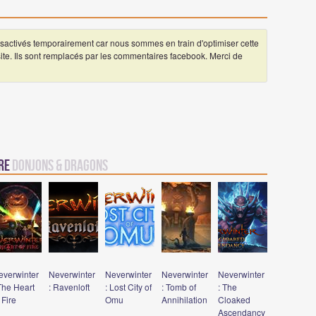
ctivés temporairement car nous sommes en train d'optimiser cette
 site. Ils sont remplacés par les commentaires facebook. Merci de
vre
Donjons & Dragons
everwinter
Neverwinter
Neverwinter
Neverwinter
Neverwinter
The Heart
: Ravenloft
: Lost City of
: Tomb of
: The
 Fire
Omu
Annihilation
Cloaked
Ascendancy