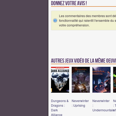
Donnez votre avis !
Les commentaires des membres sont désa
fonctionnalité qui ralentit l'ensemble du
votre compréhension.
Autres jeux vidéo de la même oeu
Dungeons &
Neverwinter
Neverwinter
N
Dragons :
: Uprising
:
: 
Dark
Undermountain
of
Alliance