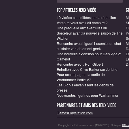
Top articles Jeux vidéo
G
10 vidéos conseillées par la rédaction
M
Vampire vous avez dit Vampire ?
S
Une préquelle aux aventures du
F
Sorceleur avant la nouvelle saison de The
P
Witcher
S
Rencontre avec Liguori Lecomte, un chef
M
cuisinier véritablement geek
D
Une nouvelle extension pour Dark Age of
E
Camelot
L
Rencontre avec... Ron Gilbert
D
Entretien avec Clive Barker sur Jericho
Pour accompagner la sortie de
Warhammer Battle V7
Les Blorks envahissent les débits de
presse
Nouveautés figurines pour Warhammer
Partenaires et amis des jeux vidéo
GamesPlaystation.com
Copyright SciFi-Universe.com (1996-2026). Créé par
DQcré