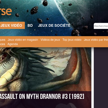
JEUX VIDÉO
BD
JEUX DE SOCIÉTÉ
ques
Jeux vidéo en magasin
Vidéos de jeux
Top jeux vidéo
Jeux vidéo par th
Jeux Vidéo
Eye of the Beholder III : Assault on Myth Drannor #3 [1992]
nces
Agenda
: Assault on Myth Drannor #3 [1992]