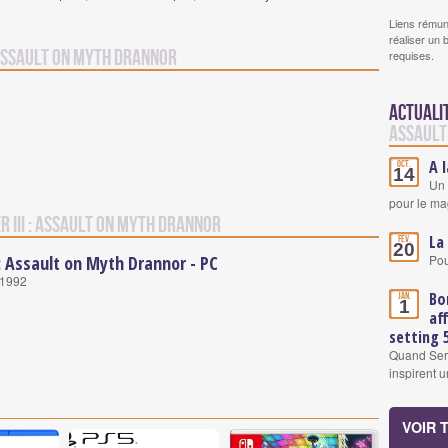
Liens rémun
réaliser un 
: Assault on Myth Drannor
requises.
Actuali
Assault
A 
Oct.
14
Un 
pour le mag
r III : Assault on Myth Drannor
La
Fév.
20
 : Assault on Myth Drannor - PC
Pou
. 1992
Bo
Jan.
1
af
setting 
Quand Serg
inspirent 
VOIR 