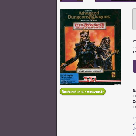
V
dé
af
D
Rechercher sur Amazon.fr
Ti
O
T
im
F
cr
vi
/ 