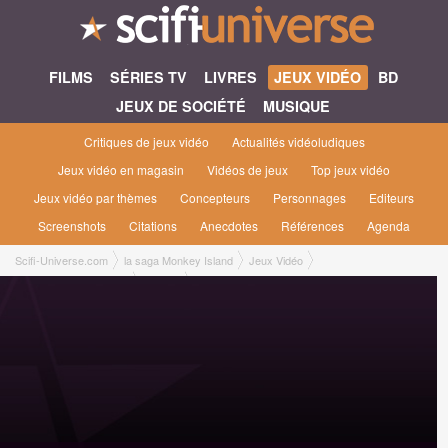
FILMS
SÉRIES TV
LIVRES
JEUX VIDÉO
BD
JEUX DE SOCIÉTÉ
MUSIQUE
Critiques de jeux vidéo
Actualités vidéoludiques
Jeux vidéo en magasin
Vidéos de jeux
Top jeux vidéo
Jeux vidéo par thèmes
Concepteurs
Personnages
Editeurs
Screenshots
Citations
Anecdotes
Références
Agenda
Scifi-Universe.com
la saga Monkey Island
Jeux Vidéo
Monkey Island 2 [1991]
Images