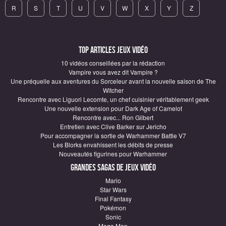
R
S
T
U
V
W
X
Y
Z
Top articles Jeux vidéo
10 vidéos conseillées par la rédaction
Vampire vous avez dit Vampire ?
Une préquelle aux aventures du Sorceleur avant la nouvelle saison de The
Witcher
Rencontre avec Liguori Lecomte, un chef cuisinier véritablement geek
Une nouvelle extension pour Dark Age of Camelot
Rencontre avec... Ron Gilbert
Entretien avec Clive Barker sur Jericho
Pour accompagner la sortie de Warhammer Battle V7
Les Blorks envahissent les débits de presse
Nouveautés figurines pour Warhammer
Grandes sagas de Jeux vidéo
Mario
Star Wars
Final Fantasy
Pokémon
Sonic
Mega Man