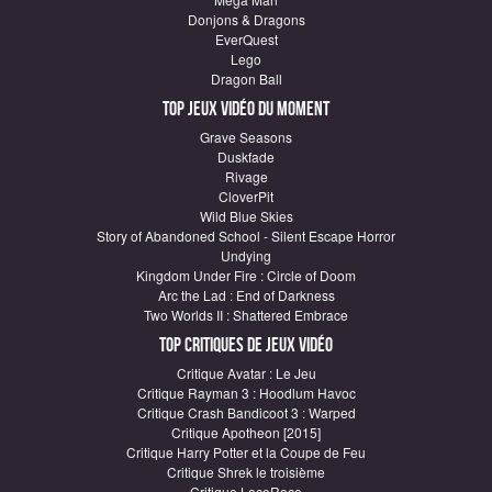
Donjons & Dragons
EverQuest
Lego
Dragon Ball
Top Jeux vidéo du moment
Grave Seasons
Duskfade
Rivage
CloverPit
Wild Blue Skies
Story of Abandoned School - Silent Escape Horror
Undying
Kingdom Under Fire : Circle of Doom
Arc the Lad : End of Darkness
Two Worlds II : Shattered Embrace
Top critiques de Jeux vidéo
Critique Avatar : Le Jeu
Critique Rayman 3 : Hoodlum Havoc
Critique Crash Bandicoot 3 : Warped
Critique Apotheon [2015]
Critique Harry Potter et la Coupe de Feu
Critique Shrek le troisième
Critique LocoRoco