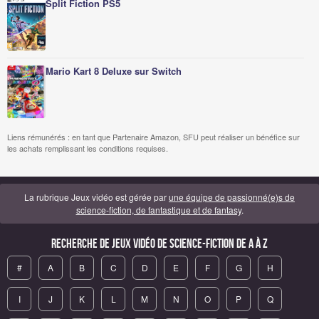
Split Fiction PS5
Mario Kart 8 Deluxe sur Switch
Liens rémunérés : en tant que Partenaire Amazon, SFU peut réaliser un bénéfice sur
les achats remplissant les conditions requises.
La rubrique Jeux vidéo est gérée par
une équipe de passionné(e)s de
science-fiction, de fantastique et de fantasy
.
Recherche de Jeux vidéo de science-fiction de A à Z
#
A
B
C
D
E
F
G
H
I
J
K
L
M
N
O
P
Q