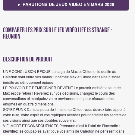
► PARUTIONS DE JEUX VIDÉO EN MARS 2026
Comparer les prix sur Le jeu vidéo Life Is Strange :
Reunion
Description du produit
UNE CONCLUSION ÉPIQUE La saga de Max et Chloe et le destin de
Caledon sont entre vos mains ! Incarnez Max et Chloe dans une histoire
inédite au dénouement épique.
LE POUVOIR DE REMBOBINER REVIENT Le pouvoir emblématique de
Max est de retour ! Revenez sur vos décisions, changez le cours des
conversations et manipulez votre environnement pour résoudre des
énigmes en quatre dimensions.
SOYEZ PUNK Dans la peau de l’insolente Chloe, vous devrez faire appel à
votre ruse, votre esprit et vos répliques acérées pour démêler les secrets de
ses visions ainsi que ses doubles souvenirs.
VIE, MORT ET CONSÉQUENCES Personne n’est à l’abri de l’incendie :
identifiez les coupables avant que vos amis de Caledon ne périssent dans