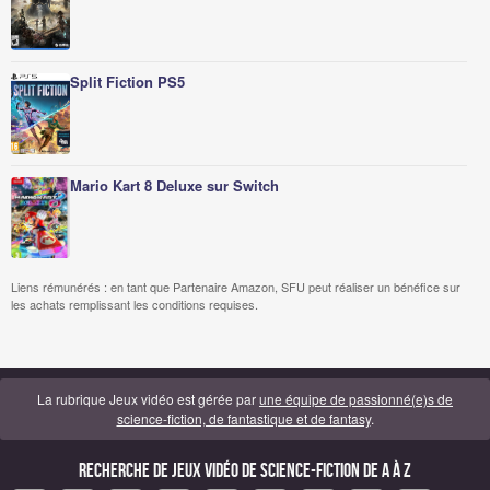
Split Fiction PS5
Mario Kart 8 Deluxe sur Switch
Liens rémunérés : en tant que Partenaire Amazon, SFU peut réaliser un bénéfice sur
les achats remplissant les conditions requises.
La rubrique Jeux vidéo est gérée par
une équipe de passionné(e)s de
science-fiction, de fantastique et de fantasy
.
Recherche de Jeux vidéo de science-fiction de A à Z