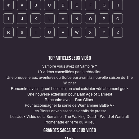
#
A
B
C
D
E
F
G
H
I
J
K
L
M
N
O
P
Q
R
S
T
U
V
W
X
Y
Z
Top articles Jeux vidéo
Vampire vous avez dit Vampire ?
10 vidéos conseillées par la rédaction
Une préquelle aux aventures du Sorceleur avant la nouvelle saison de The
Witcher
Rencontre avec Liguori Lecomte, un chef cuisinier véritablement geek
Une nouvelle extension pour Dark Age of Camelot
Rencontre avec... Ron Gilbert
Pour accompagner la sortie de Warhammer Battle V7
Les Blorks envahissent les débits de presse
Les Jeux Vidéo de la Semaine : The Walking Dead + World of Warcraft
Promenade en terre du Milieu
Grandes sagas de Jeux vidéo
Mario