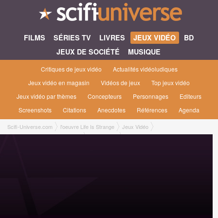
FILMS
SÉRIES TV
LIVRES
JEUX VIDÉO
BD
JEUX DE SOCIÉTÉ
MUSIQUE
Critiques de jeux vidéo
Actualités vidéoludiques
Jeux vidéo en magasin
Vidéos de jeux
Top jeux vidéo
Jeux vidéo par thèmes
Concepteurs
Personnages
Editeurs
Screenshots
Citations
Anecdotes
Références
Agenda
Scifi-Universe.com
l'oeuvre Life Is Strange
Jeux Vidéo
Life Is Strange : Reunion [2026]
Plateformes
Jeu en téléchargement PC Jeu en téléchargement PC [Square Enix, mars 2026]