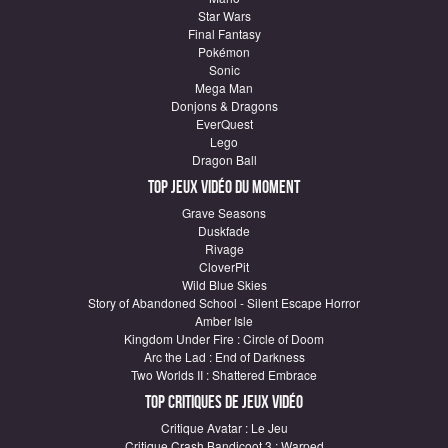
Star Wars
Final Fantasy
Pokémon
Sonic
Mega Man
Donjons & Dragons
EverQuest
Lego
Dragon Ball
Top Jeux vidéo du moment
Grave Seasons
Duskfade
Rivage
CloverPit
Wild Blue Skies
Story of Abandoned School - Silent Escape Horror
Amber Isle
Kingdom Under Fire : Circle of Doom
Arc the Lad : End of Darkness
Two Worlds II : Shattered Embrace
Top critiques de Jeux vidéo
Critique Avatar : Le Jeu
Critique Crash Bandicoot 3 : Warped