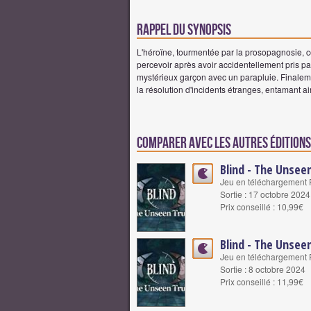
Rappel du synopsis
L'héroïne, tourmentée par la prosopagnosie, 
percevoir après avoir accidentellement pris part
mystérieux garçon avec un parapluie. Finaleme
la résolution d'incidents étranges, entamant a
Comparer avec les autres éditions 
Blind - The Unsee
Jeu en téléchargement 
Sortie : 17 octobre 2024
Prix conseillé : 10,99€
Blind - The Unsee
Jeu en téléchargement 
Sortie : 8 octobre 2024
Prix conseillé : 11,99€