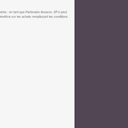
érés : en tant que Partenaire Amazon, SFU peut
bénéfice sur les achats remplissant les conditions