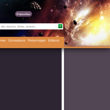
S'identifier
èmes
Concepteurs
Personnages
Editeurs
léchargement Nintendo Switch