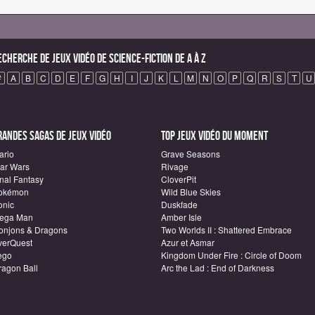
echerche de Jeux vidéo de science-fiction de A à Z
#
A
B
C
D
E
F
G
H
I
J
K
L
M
N
O
P
Q
R
S
T
U
randes sagas de Jeux vidéo
Top Jeux vidéo du moment
ario
Grave Seasons
tar Wars
Rivage
inal Fantasy
CloverPit
okémon
Wild Blue Skies
onic
Duskfade
ega Man
Amber Isle
onjons & Dragons
Two Worlds II : Shattered Embrace
verQuest
Azur et Asmar
ego
Kingdom Under Fire : Circle of Doom
ragon Ball
Arc the Lad : End of Darkness