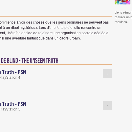
Liens rémun
réaliser un 
requises.
commence à voir des choses que les gens ordinaires ne peuvent pas
 à un rituel mystérieux. Lors d'une forte pluie, elle rencontre un
nt, l'héroïne décide de rejoindre une organisation secrète dédiée à
insi une aventure fantastique dans un cadre urbain.
de Blind - The Unseen Truth
n Truth - PSN
-
PlayStation 4
n Truth - PSN
-
PlayStation 5