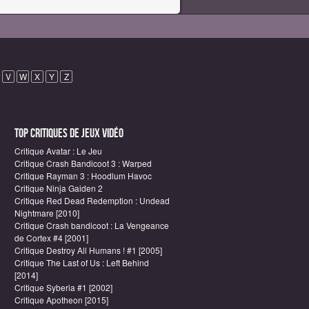
V
W
X
Y
Z
Top critiques de Jeux vidéo
Critique Avatar : Le Jeu
Critique Crash Bandicoot 3 : Warped
Critique Rayman 3 : Hoodlum Havoc
Critique Ninja Gaiden 2
Critique Red Dead Redemption : Undead
Nightmare [2010]
Critique Crash bandicoot : La Vengeance
de Cortex #4 [2001]
Critique Destroy All Humans ! #1 [2005]
Critique The Last of Us : Left Behind
[2014]
Critique Syberia #1 [2002]
Critique Apotheon [2015]