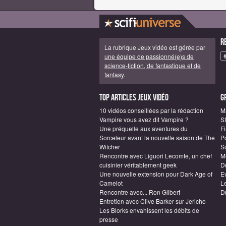
R
La rubrique Jeux vidéo est gérée par
une équipe de passionné(e)s de
science-fiction, de fantastique et de
fantasy
.
Top articles Jeux vidéo
G
10 vidéos conseillées par la rédaction
M
Vampire vous avez dit Vampire ?
S
Une préquelle aux aventures du
F
Sorceleur avant la nouvelle saison de The
P
Witcher
S
Rencontre avec Liguori Lecomte, un chef
M
cuisinier véritablement geek
D
Une nouvelle extension pour Dark Age of
E
Camelot
L
Rencontre avec... Ron Gilbert
D
Entretien avec Clive Barker sur Jericho
Les Blorks envahissent les débits de
presse