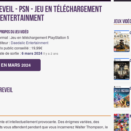
VEIL - PSN - Jeu en téléchargement
c Entertainment
Jeux vidé
propos du jeu vidéo
ormat : Jeu en téléchargement PlayStation 5
iteur :
Daedalic Entertainment
ix public conseillé : 19,99€
te de sortie :
6 mars 2024
Il y a 2 ans
 EN MARS 2024
REVEIL
nte et intellectuellement provocante. Des énigmes variées, des
ants vous attendent pendant que vous incarnerez Walter Thompson, le