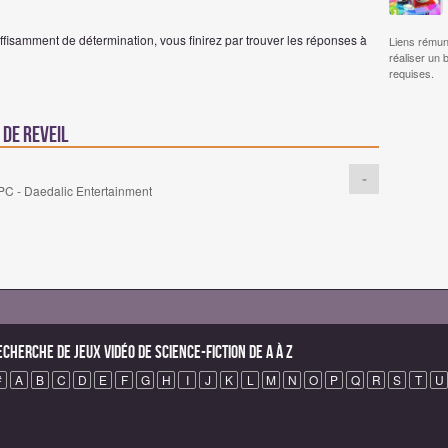
isamment de détermination, vous finirez par trouver les réponses à
Liens rémun
réaliser un 
requises.
 de REVEIL
-
PC - Daedalic Entertainment
echerche de Jeux vidéo de science-fiction de A à Z
#
A
B
C
D
E
F
G
H
I
J
K
L
M
N
O
P
Q
R
S
T
U