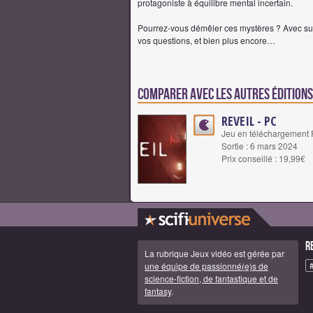
protagoniste à équilibre mental incertain.
Pourrez-vous démêler ces mystères ? Avec suff
vos questions, et bien plus encore…
Comparer avec les autres éditions
REVEIL - PC
Jeu en téléchargement 
Sortie : 6 mars 2024
Prix conseillé : 19,99€
R
La rubrique Jeux vidéo est gérée par
une équipe de passionné(e)s de
science-fiction, de fantastique et de
fantasy
.