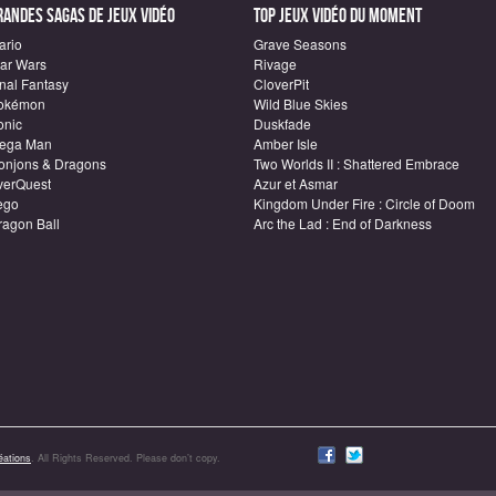
randes sagas de Jeux vidéo
Top Jeux vidéo du moment
ario
Grave Seasons
tar Wars
Rivage
inal Fantasy
CloverPit
okémon
Wild Blue Skies
onic
Duskfade
ega Man
Amber Isle
onjons & Dragons
Two Worlds II : Shattered Embrace
verQuest
Azur et Asmar
ego
Kingdom Under Fire : Circle of Doom
ragon Ball
Arc the Lad : End of Darkness
ations
. All Rights Reserved. Please don’t copy.