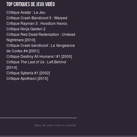
Top critiques de Jeux vidéo
Critique Avatar : Le Jeu
Critique Crash Bandicoot 3 : Warped
Critique Rayman 3 : Hoodlum Havoc
Critique Ninja Gaiden 2
Critique Red Dead Redemption : Undead
Nightmare [2010]
Critique Crash bandicoot : La Vengeance
de Cortex #4 [2001]
Critique Destroy All Humans ! #1 [2005]
Critique The Last of Us : Left Behind
[2014]
Critique Syberia #1 [2002]
Critique Apotheon [2015]
Merci de votre visite et à bientôt.