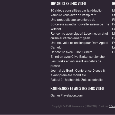
Top articles Jeux vidéo
G
10 vidéos conseillées par la rédaction
M
Vampire vous avez dit Vampire ?
S
Une préquelle aux aventures du
F
Sorceleur avant la nouvelle saison de The
P
Witcher
S
Rencontre avec Liguori Lecomte, un chef
M
cuisinier véritablement geek
D
Une nouvelle extension pour Dark Age of
E
Camelot
L
Rencontre avec... Ron Gilbert
D
Entretien avec Clive Barker sur Jericho
Les Blorks envahissent les débits de
presse
Journal de Bord : Conférence Disney &
Avant-première mondiale
Fallout 3 : Mothership Zeta se dévoile
Partenaires et amis des jeux vidéo
GamesPlaystation.com
Copyright SciFi-Universe.com (1996-2026). Créé par
DQcré