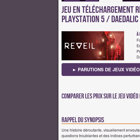
Jeu en téléchargement RE
PlayStation 5 / Daedali
à 
F
Ed
Pr
Da
► PARUTIONS DE JEUX VIDÉO
Comparer les prix sur Le jeu vidéo 
Rappel du synopsis
Une histoire déroutante, visuellement envouta
questions troublantes et des indices perturb