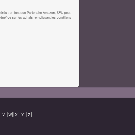
érés : en tant que Partenaire Amazon, SFU peut
bénéfice sur les achats remplissant les conditions
V
W
X
Y
Z