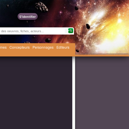
S'identifier
èmes
Concepteurs
Personnages
Editeurs
ic Entertainment, mars 2024]