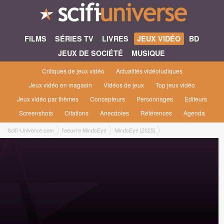
FILMS
SÉRIES TV
LIVRES
JEUX VIDÉO
BD
JEUX DE SOCIÉTÉ
MUSIQUE
Critiques de jeux vidéo
Actualités vidéoludiques
Jeux vidéo en magasin
Vidéos de jeux
Top jeux vidéo
Jeux vidéo par thèmes
Concepteurs
Personnages
Editeurs
Screenshots
Citations
Anecdotes
Références
Agenda
Scifi-Universe.com
l'oeuvre MindsEye
MindsEye [2025]