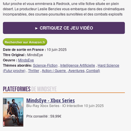
futur proche et vous emmènera à Redrock, une ville fictive située en plein
désert. Le producteur Leslie Benzies vous embarque dans des cinématiques
incomparables, des courses-poursuites survoltées et des combats explosifs
► CRITIQUEZ CE JEU VIDÉO
Rechercher sur Amazon.fr
Date de sortie en France :
10 juin 2025
Titre Original :
MindsEye
Oeuvre :
MindsEye
Thèmes abordés:
Science-Fiction
,
Intelligence Artificielle
,
Hard Science
(Futur proche)
,
Thriller
,
Action ( Guerre , Aventures, Combat)
Plateformes
de MindsEye
MindsEye - Xbox Series
Blu-Ray Xbox Series - IO Interactive 10 juin 2025
Prix conseillé : 59,99€