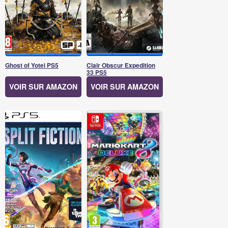
Ghost of Yotei PS5
Clair Obscur Expedition
33 PS5
VOIR SUR AMAZON
VOIR SUR AMAZON