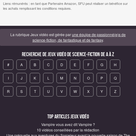
Liens rémunérés : en tant que Partenaire Amazon, SFU peut réaliser un bénéfice sur
les achats remplissant les conditions requises.
La rubrique Jeux vidéo est gérée par
une équipe de passionné(e)s de
science-fiction, de fantastique et de fantasy
.
Recherche de Jeux vidéo de science-fiction de A à Z
#
A
B
C
D
E
F
G
H
I
J
K
L
M
N
O
P
Q
R
S
T
U
V
W
X
Y
Z
Top articles Jeux vidéo
Vampire vous avez dit Vampire ?
10 vidéos conseillées par la rédaction
Une préquelle aux aventures du Sorceleur avant la nouvelle saison de The