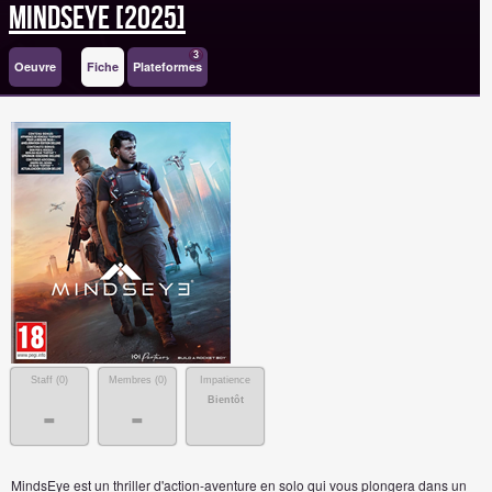
MindsEye [2025]
3
Oeuvre
Fiche
Plateformes
Staff (
0
)
Membres (
0
)
Impatience
Bientôt
-
-
MindsEye est un thriller d'action-aventure en solo qui vous plongera dans un