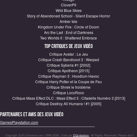
CloverPit
Wild Blue Skies
Story of Abandoned School - Silent Escape Horror
Amber Isle
Kingdom Under Fire : Circle of Doom
Arc the Lad : End of Darkness
Two Worlds II : Shattered Embrace
Top critiques de Jeux vidéo
Critique Avatar : Le Jeu
Critique Crash Bandicoot 3 : Warped
Critique Syberia #1 [2002]
Critique Apotheon [2015]
Critique Rayman 3 : Hoodlum Havoc
Critique Harry Potter et la Coupe de Feu
Critique Shrek le troisième
Critique LocoRoco
Critique Mass Effect DLC : Mass Effect 3 : Citadelle Numéro 3 [2013]
Critique Destroy All Humans ! #1 [2005]
Partenaires et amis des jeux vidéo
GamesPlaystation.com
Copyright SciFi-Universe.com (1996-2026). Créé par
DQcréations
. All Rights Reserved. Please don’t