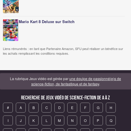
Mario Kart 8 Deluxe sur Switch
Liens rémunérés : en tant que Partenaire Amazon, SFU peut réaliser un bénéfice sur
les achats remplissant les conditions requises.
La rubrique Jeux vidéo est gérée par
une équipe de passionné(e)s de
science-fiction, de fantastique et de fantasy
.
Recherche de Jeux vidéo de science-fiction de A à Z
#
A
B
C
D
E
F
G
H
I
J
K
L
M
N
O
P
Q