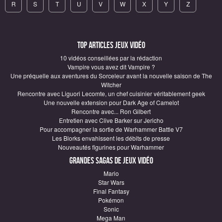
R
S
T
U
V
W
X
Y
Z
Top articles Jeux vidéo
10 vidéos conseillées par la rédaction
Vampire vous avez dit Vampire ?
Une préquelle aux aventures du Sorceleur avant la nouvelle saison de The
Witcher
Rencontre avec Liguori Lecomte, un chef cuisinier véritablement geek
Une nouvelle extension pour Dark Age of Camelot
Rencontre avec... Ron Gilbert
Entretien avec Clive Barker sur Jericho
Pour accompagner la sortie de Warhammer Battle V7
Les Blorks envahissent les débits de presse
Nouveautés figurines pour Warhammer
Grandes sagas de Jeux vidéo
Mario
Star Wars
Final Fantasy
Pokémon
Sonic
Mega Man