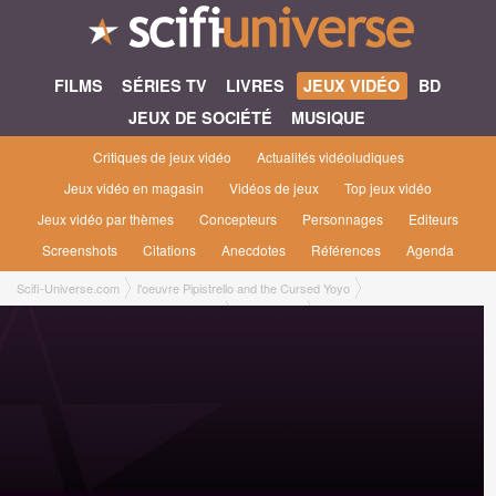
FILMS
SÉRIES TV
LIVRES
JEUX VIDÉO
BD
JEUX DE SOCIÉTÉ
MUSIQUE
Critiques de jeux vidéo
Actualités vidéoludiques
Jeux vidéo en magasin
Vidéos de jeux
Top jeux vidéo
Jeux vidéo par thèmes
Concepteurs
Personnages
Editeurs
Screenshots
Citations
Anecdotes
Références
Agenda
Scifi-Universe.com
l'oeuvre Pipistrello and the Cursed Yoyo
Pipistrello and the Cursed Yoyo [2025]
Plateformes
Jeu en téléchargement Jeu en téléchargement Xbox Series [PM Studios, mai
2025]