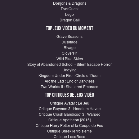
Donjons & Dragons
EverQuest
Lego
Dragon Ball
Top Jeux vidéo du moment
Grave Seasons
Duskfade
Rivage
CloverPit
Wild Blue Skies
Story of Abandoned School - Silent Escape Horror
Undying
Kingdom Under Fire : Circle of Doom
Arc the Lad : End of Darkness
Two Worlds II : Shattered Embrace
Top critiques de Jeux vidéo
Critique Avatar : Le Jeu
Critique Rayman 3 : Hoodlum Havoc
Critique Crash Bandicoot 3 : Warped
Critique Apotheon [2015]
Critique Harry Potter et la Coupe de Feu
Critique Shrek le troisième
Critique LocoRoco