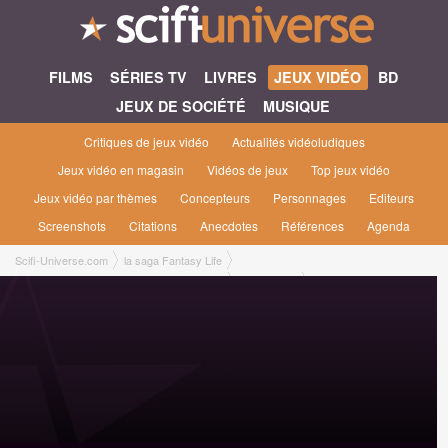
FILMS
SÉRIES TV
LIVRES
JEUX VIDÉO
BD
JEUX DE SOCIÉTÉ
MUSIQUE
Critiques de jeux vidéo
Actualités vidéoludiques
Jeux vidéo en magasin
Vidéos de jeux
Top jeux vidéo
Jeux vidéo par thèmes
Concepteurs
Personnages
Editeurs
Screenshots
Citations
Anecdotes
Références
Agenda
Scifi-Universe.com
la saga Fantasy Life
Fantasy Life i : La voleuse de temps [2025]
Plateformes
Jeu en téléchargement Jeu en téléchargement Xbox Series [Level-5, mai 2025]