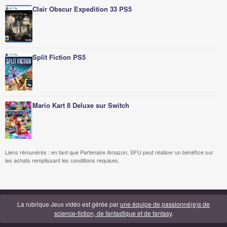
Clair Obscur Expedition 33 PS5
Split Fiction PS5
Mario Kart 8 Deluxe sur Switch
Liens rémunérés : en tant que Partenaire Amazon, SFU peut réaliser un bénéfice sur
les achats remplissant les conditions requises.
La rubrique Jeux vidéo est gérée par
une équipe de passionné(e)s de
science-fiction, de fantastique et de fantasy
.