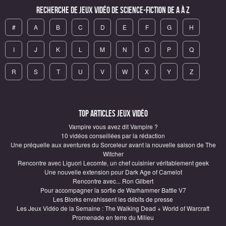
Recherche de Jeux vidéo de science-fiction de A à Z
#
A
B
C
D
E
F
G
H
I
J
K
L
M
N
O
P
Q
R
S
T
U
V
W
X
Y
Z
Top articles Jeux vidéo
Vampire vous avez dit Vampire ?
10 vidéos conseillées par la rédaction
Une préquelle aux aventures du Sorceleur avant la nouvelle saison de The
Witcher
Rencontre avec Liguori Lecomte, un chef cuisinier véritablement geek
Une nouvelle extension pour Dark Age of Camelot
Rencontre avec... Ron Gilbert
Pour accompagner la sortie de Warhammer Battle V7
Les Blorks envahissent les débits de presse
Les Jeux Vidéo de la Semaine : The Walking Dead + World of Warcraft
Promenade en terre du Milieu