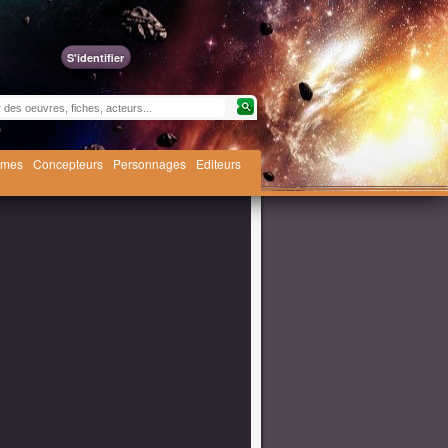
S'identifier
èmes
Concepteurs
Personnages
Editeurs
tari, avril 2025]