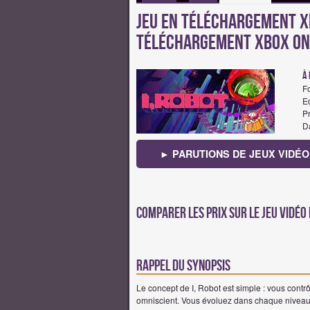
Jeu en téléchargement Xbo
téléchargement Xbox One
à 
F
Ed
Pr
Da
► PARUTIONS DE JEUX VIDÉO 
Comparer les prix sur Le jeu vidéo 
Rappel du synopsis
Le concept de I, Robot est simple : vous contr
omniscient. Vous évoluez dans chaque niveau s