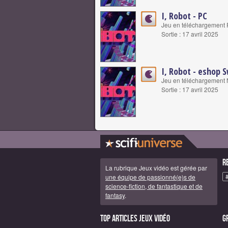
I, Robot - PC
Jeu en téléchargement P
Sortie : 17 avril 2025
I, Robot - eshop 
Jeu en téléchargement N
Sortie : 17 avril 2025
R
La rubrique Jeux vidéo est gérée par
une équipe de passionné(e)s de
science-fiction, de fantastique et de
fantasy
.
Top articles Jeux vidéo
G