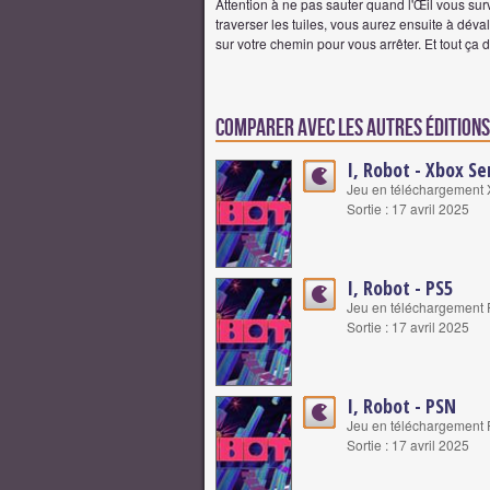
Attention à ne pas sauter quand l'Œil vous sur
traverser les tuiles, vous aurez ensuite à déva
sur votre chemin pour vous arrêter. Et tout ça
Comparer avec les autres éditions 
I, Robot - Xbox Se
Jeu en téléchargement X
Sortie : 17 avril 2025
I, Robot - PS5
Jeu en téléchargement P
Sortie : 17 avril 2025
I, Robot - PSN
Jeu en téléchargement P
Sortie : 17 avril 2025