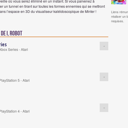
veille où vous serez éliminé en un instant. Si vous parvenez à
ler un tunnel en tirant sur toutes les formes ennemies qui se mettront
 dans l’espace en 3D du visualiseur kaléidoscopique de Minter !
Liens rémun
réaliser un 
requises.
de I, Robot
ries
-
box Series - Atari
-
layStation 5 - Atari
-
layStation 4 - Atari