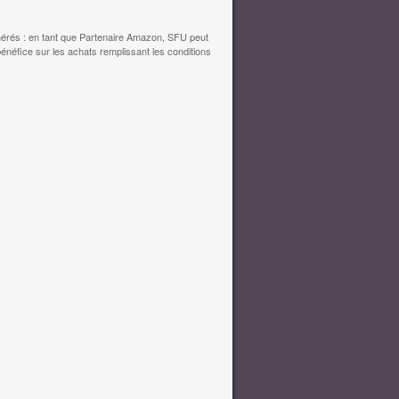
érés : en tant que Partenaire Amazon, SFU peut
bénéfice sur les achats remplissant les conditions