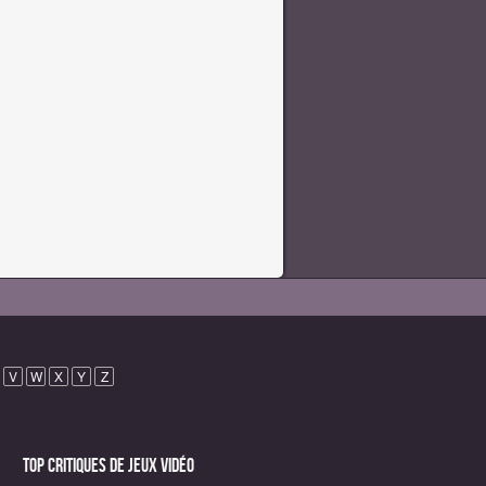
V
W
X
Y
Z
Top critiques de Jeux vidéo