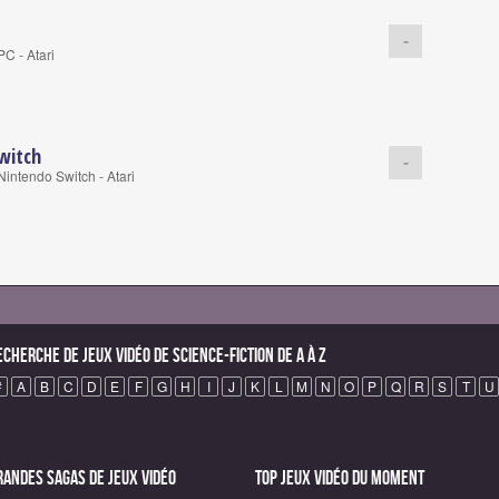
-
C - Atari
Switch
-
intendo Switch - Atari
echerche de Jeux vidéo de science-fiction de A à Z
#
A
B
C
D
E
F
G
H
I
J
K
L
M
N
O
P
Q
R
S
T
U
randes sagas de Jeux vidéo
Top Jeux vidéo du moment