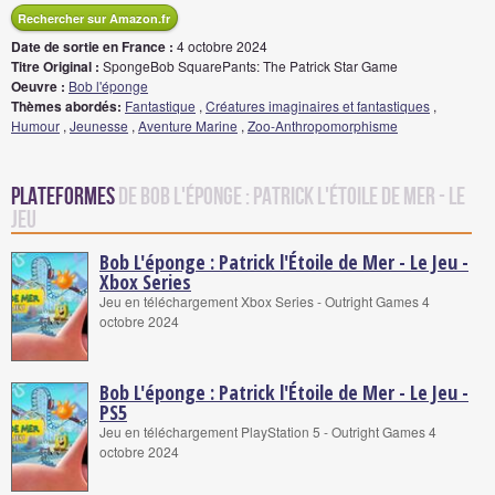
Rechercher sur Amazon.fr
Date de sortie en France :
4 octobre 2024
Titre Original :
SpongeBob SquarePants: The Patrick Star Game
Oeuvre :
Bob l'éponge
Thèmes abordés:
Fantastique
,
Créatures imaginaires et fantastiques
,
Humour
,
Jeunesse
,
Aventure Marine
,
Zoo-Anthropomorphisme
Plateformes
de Bob L'éponge : Patrick l'Étoile de Mer - Le
Jeu
Bob L'éponge : Patrick l'Étoile de Mer - Le Jeu -
Xbox Series
Jeu en téléchargement Xbox Series - Outright Games 4
octobre 2024
Bob L'éponge : Patrick l'Étoile de Mer - Le Jeu -
PS5
Jeu en téléchargement PlayStation 5 - Outright Games 4
octobre 2024