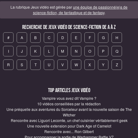
La rubrique Jeux vidéo est gérée par
une équipe de passionné(e)s de
science-fiction, de fantastique et de fantasy
.
Recherche de Jeux vidéo de science-fiction de A à Z
#
A
B
C
D
E
F
G
H
I
J
K
L
M
N
O
P
Q
R
S
T
U
V
W
X
Y
Z
Top articles Jeux vidéo
Vampire vous avez dit Vampire ?
10 vidéos conseillées par la rédaction
Une préquelle aux aventures du Sorceleur avant la nouvelle saison de The
Witcher
Rencontre avec Liguori Lecomte, un chef cuisinier véritablement geek
Une nouvelle extension pour Dark Age of Camelot
Rencontre avec... Ron Gilbert
Pour accompagner la sortie de Warhammer Battle V7