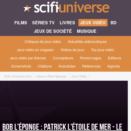
FILMS
SÉRIES TV
LIVRES
JEUX VIDÉO
BD
JEUX DE SOCIÉTÉ
MUSIQUE
Critiques de jeux vidéo
Actualités vidéoludiques
Jeux vidéo en magasin
Vidéos de jeux
Top jeux vidéo
Jeux vidéo par thèmes
Concepteurs
Personnages
Editeurs
Screenshots
Citations
Anecdotes
Références
Agenda
Scifi-Universe.com
l'oeuvre Bob l'éponge
Jeux Vidéo
Bob L'éponge : Patrick l'Étoile de Mer - Le Jeu [2024]
Bob L'éponge : Patrick l'Étoile de Mer - Le