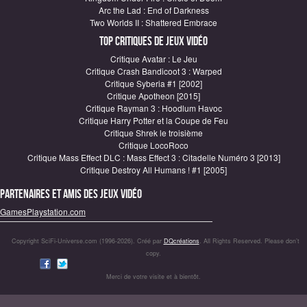
Arc the Lad : End of Darkness
Two Worlds II : Shattered Embrace
Top critiques de Jeux vidéo
Critique Avatar : Le Jeu
Critique Crash Bandicoot 3 : Warped
Critique Syberia #1 [2002]
Critique Apotheon [2015]
Critique Rayman 3 : Hoodlum Havoc
Critique Harry Potter et la Coupe de Feu
Critique Shrek le troisième
Critique LocoRoco
Critique Mass Effect DLC : Mass Effect 3 : Citadelle Numéro 3 [2013]
Critique Destroy All Humans ! #1 [2005]
Partenaires et amis des jeux vidéo
GamesPlaystation.com
Copyright SciFi-Universe.com (1996-2026). Créé par
DQcréations
. All Rights Reserved. Please don’t
copy.
Merci de votre visite et à bientôt.