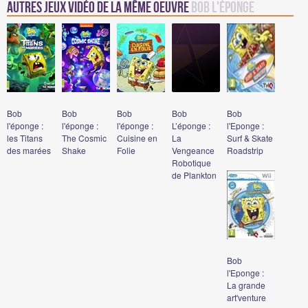
Autres jeux vidéo de la même oeuvre
Bob l'éponge
Bob
Bob
Bob
Bob
Bob
l'éponge :
l'éponge :
l'éponge :
L’éponge :
l'Eponge :
les Titans
The Cosmic
Cuisine en
La
Surf & Skate
des marées
Shake
Folie
Vengeance
Roadstrip
Robotique
de Plankton
Bob
l'Eponge :
La grande
art'venture