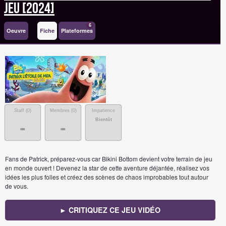
Jeu [2024]
6
Oeuvre
Fiche
Plateformes
Staff (
0
)
Membres (
0
)
Impatience
Bientôt
-
-
Fans de Patrick, préparez-vous car Bikini Bottom devient votre terrain de jeu
en monde ouvert ! Devenez la star de cette aventure déjantée, réalisez vos
idées les plus folles et créez des scènes de chaos improbables tout autour
de vous.
► CRITIQUEZ CE JEU VIDÉO