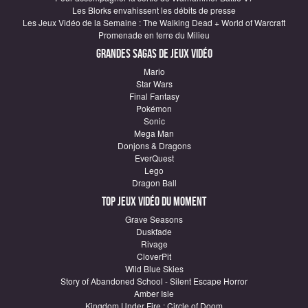
Les Blorks envahissent les débits de presse
Les Jeux Vidéo de la Semaine : The Walking Dead + World of Warcraft
Promenade en terre du Milieu
Grandes sagas de Jeux vidéo
Mario
Star Wars
Final Fantasy
Pokémon
Sonic
Mega Man
Donjons & Dragons
EverQuest
Lego
Dragon Ball
Top Jeux vidéo du moment
Grave Seasons
Duskfade
Rivage
CloverPit
Wild Blue Skies
Story of Abandoned School - Silent Escape Horror
Amber Isle
Kingdom Under Fire : Circle of Doom