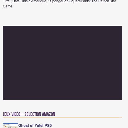
Titre (Etats-Unis d'Amérique) : SpongeBob SquarePants: The Patrick Star
Game
Jeux vidéo – Sélection Amazon
Ghost of Yotei PS5