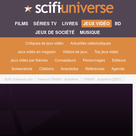
FILMS
SÉRIES TV
LIVRES
JEUX VIDÉO
BD
JEUX DE SOCIÉTÉ
MUSIQUE
Critiques de jeux vidéo
Actualités vidéoludiques
Jeux vidéo en magasin
Vidéos de jeux
Top jeux vidéo
Jeux vidéo par thèmes
Concepteurs
Personnages
Editeurs
Screenshots
Citations
Anecdotes
Références
Agenda
Scifi-Universe.com
l'oeuvre CRASH : Autodrive
CRASH : Autodrive [2021]
Plateformes