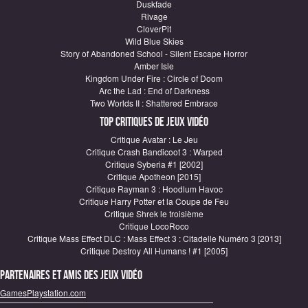
Duskfade
Rivage
CloverPit
Wild Blue Skies
Story of Abandoned School - Silent Escape Horror
Amber Isle
Kingdom Under Fire : Circle of Doom
Arc the Lad : End of Darkness
Two Worlds II : Shattered Embrace
Top critiques de Jeux vidéo
Critique Avatar : Le Jeu
Critique Crash Bandicoot 3 : Warped
Critique Syberia #1 [2002]
Critique Apotheon [2015]
Critique Rayman 3 : Hoodlum Havoc
Critique Harry Potter et la Coupe de Feu
Critique Shrek le troisième
Critique LocoRoco
Critique Mass Effect DLC : Mass Effect 3 : Citadelle Numéro 3 [2013]
Critique Destroy All Humans ! #1 [2005]
Partenaires et amis des jeux vidéo
GamesPlaystation.com