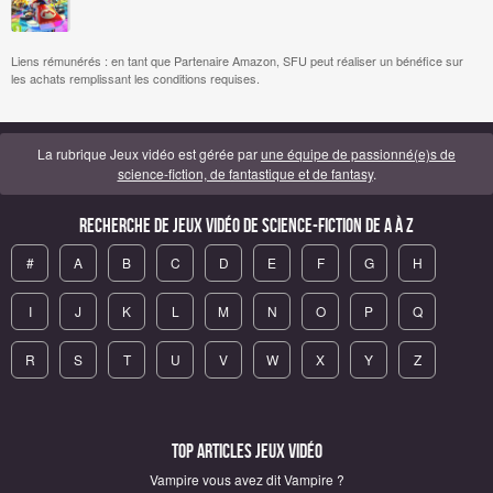
Liens rémunérés : en tant que Partenaire Amazon, SFU peut réaliser un bénéfice sur
les achats remplissant les conditions requises.
La rubrique Jeux vidéo est gérée par
une équipe de passionné(e)s de
science-fiction, de fantastique et de fantasy
.
Recherche de Jeux vidéo de science-fiction de A à Z
#
A
B
C
D
E
F
G
H
I
J
K
L
M
N
O
P
Q
R
S
T
U
V
W
X
Y
Z
Top articles Jeux vidéo
Vampire vous avez dit Vampire ?