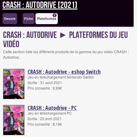
CRASH : Autodrive [2021]
2
Oeuvre
Fiche
Plateformes
CRASH : Autodrive ► Plateformes du jeu
vidéo
Cette section liste les différents produits de la gamme du jeu vidéo CRASH :
Autodrive.
CRASH : Autodrive - eshop Switch
Jeu en téléchargement Nintendo Switch
Sortie : 31 août 2021
Prix conseillé : 9,99€
CRASH : Autodrive - PC
Jeu en téléchargement PC
Sortie : 20 avril 2021
Prix conseillé : 8,19€